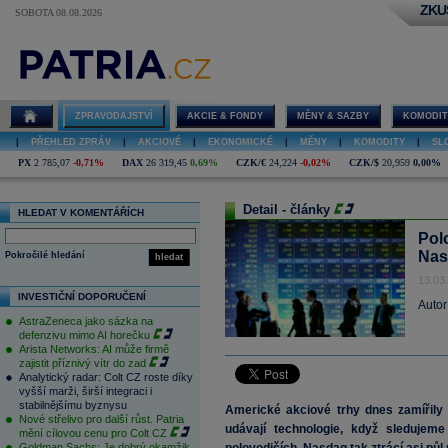
ZKU
SOBOTA 08.08.2026
ZPRAVODAJSTVÍ
AKCIE & FONDY
MĚNY & SAZBY
KOMODIT
|
PŘEHLED ZPRÁV
|
AKCIOVÉ
|
EKONOMICKÉ
|
MĚNY
|
KOMODITY
|
SL
PX
2 785,07
-0,71%
DAX
26 319,45
0,69%
CZK/€
24,224
-0,02%
CZK/$
20,959
0,00%
Detail - články
HLEDAT V KOMENTÁŘÍCH
Pol
Nas
Pokročilé hledání
hledat
13.03
INVESTIČNÍ DOPORUČENÍ
Autor
AstraZeneca jako sázka na
defenzivu mimo AI horečku
Arista Networks: AI může firmě
zajistit příznivý vítr do zad
Analytický radar: Colt CZ roste díky
vyšší marži, širší integraci i
stabilnějšímu byznysu
Americké akciové trhy dnes zamířily 
Nové střelivo pro další růst. Patria
udávají technologie, když sledujem
mění cílovou cenu pro Colt CZ
Goldman Sachs: Je dobrý okamžik