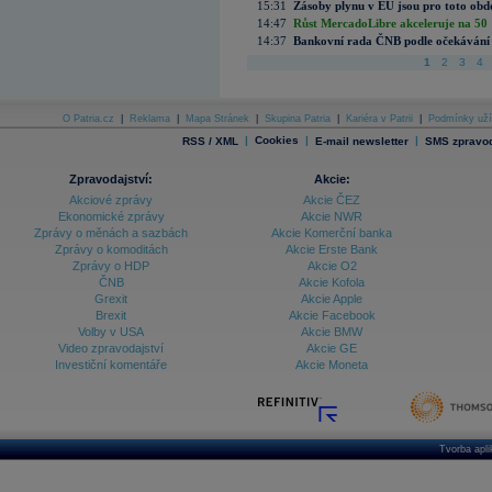
15:31
Zásoby plynu v EU jsou pro toto obdo
14:47
Růst MercadoLibre akceleruje na 50 %
14:37
Bankovní rada ČNB podle očekávání 
1
2
3
4
O Patria.cz
|
Reklama
|
Mapa Stránek
|
Skupina Patria
|
Kariéra v Patrii
|
Podmínky uží
|
Cookies
|
|
RSS / XML
E-mail newsletter
SMS zpravod
Zpravodajství:
Akcie:
Akciové zprávy
Akcie ČEZ
Ekonomické zprávy
Akcie NWR
Zprávy o měnách a sazbách
Akcie Komerční banka
Zprávy o komoditách
Akcie Erste Bank
Zprávy o HDP
Akcie O2
ČNB
Akcie Kofola
Grexit
Akcie Apple
Brexit
Akcie Facebook
Volby v USA
Akcie BMW
Video zpravodajství
Akcie GE
Investiční komentáře
Akcie Moneta
Tvorba apl