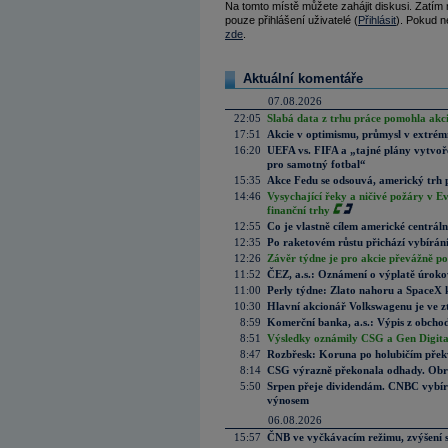
Na tomto místě můžete zahájit diskusi. Zatím
pouze přihlášení uživatelé (
Přihlásit
). Pokud ne
zde
.
Aktuální komentáře
07.08.2026
22:05
Slabá data z trhu práce pomohla akc
17:51
Akcie v optimismu, průmysl v extrémn
16:20
UEFA vs. FIFA a „tajné plány vytvoř
pro samotný fotbal“
15:35
Akce Fedu se odsouvá, americký trh 
14:46
Vysychající řeky a ničivé požáry v E
finanční trhy
12:55
Co je vlastně cílem americké centrál
12:35
Po raketovém růstu přichází vybírán
12:26
Závěr týdne je pro akcie převážně po
11:52
ČEZ, a.s.: Oznámení o výplatě úrok
11:00
Perly týdne: Zlato nahoru a SpaceX 
10:30
Hlavní akcionář Volkswagenu je ve z
8:59
Komerční banka, a.s.: Výpis z obchod
8:51
Výsledky oznámily CSG a Gen Digital
8:47
Rozbřesk: Koruna po holubičím přek
8:14
CSG výrazně překonala odhady. Obran
5:50
Srpen přeje dividendám. CNBC vybírá
výnosem
06.08.2026
15:57
ČNB ve vyčkávacím režimu, zvýšení s