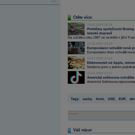
více...
Čtěte více:
13.03.2024 16:16
Problémy společnosti Boeing 
letecké dopravě
Na začátku roku 1987 se na letišti v jižní Fran
13.03.2024 14:15
Europoslanci schválili nová p
Europoslanci dnes schválili nová 
13.03.2024 17:20
Elektromobil od Applu, reinv
Nedávno jsem s jedním podnikate
13.03.2024 17:17
Americká sněmovna schválila 
Americká Sněmovna reprezentantů
Tagy:
sazby
,
forex
,
USD
,
EUR
,
akc
Reklama
Váš názor