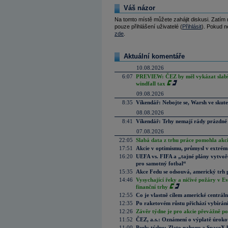
Váš názor
Na tomto místě můžete zahájit diskusi. Zatím
pouze přihlášení uživatelé (
Přihlásit
). Pokud ne
zde
.
Aktuální komentáře
10.08.2026
6:07
PREVIEW: ČEZ by měl vykázat slabší 
windfall tax
09.08.2026
8:35
Víkendář: Nebojte se, Warsh ve skute
08.08.2026
8:41
Víkendář: Trhy nemají rády prázdné 
07.08.2026
22:05
Slabá data z trhu práce pomohla akc
17:51
Akcie v optimismu, průmysl v extrémn
16:20
UEFA vs. FIFA a „tajné plány vytvoř
pro samotný fotbal“
15:35
Akce Fedu se odsouvá, americký trh 
14:46
Vysychající řeky a ničivé požáry v E
finanční trhy
12:55
Co je vlastně cílem americké centrál
12:35
Po raketovém růstu přichází vybírán
12:26
Závěr týdne je pro akcie převážně po
11:52
ČEZ, a.s.: Oznámení o výplatě úrok
11:00
Perly týdne: Zlato nahoru a SpaceX 