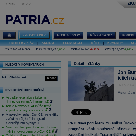
ZKU
PONDĚLÍ 10.08.2026
ZPRAVODAJSTVÍ
AKCIE & FONDY
MĚNY & SAZBY
KOMODIT
|
PŘEHLED ZPRÁV
|
AKCIOVÉ
|
EKONOMICKÉ
|
MĚNY
|
KOMODITY
|
SL
PX
2 785,07
0,00%
DAX
26 319,45
0,69%
CZK/€
24,248
-0,02%
CZK/$
20,987
0,06%
Detail - články
HLEDAT V KOMENTÁŘÍCH
Jan Bur
jejich t
Pokročilé hledání
hledat
02.05.2024 
INVESTIČNÍ DOPORUČENÍ
Autor:
Jan
AstraZeneca jako sázka na
defenzivu mimo AI horečku
Arista Networks: AI může firmě
zajistit příznivý vítr do zad
Analytický radar: Colt CZ roste díky
vyšší marži, širší integraci i
stabilnějšímu byznysu
ČNB dnes poměrem 7:0 snížila úroko
Nové střelivo pro další růst. Patria
prognóza však současně přinesla vy
mění cílovou cenu pro Colt CZ
zasedání indikuje “opatrnější” snižov
Goldman Sachs: Je dobrý okamžik