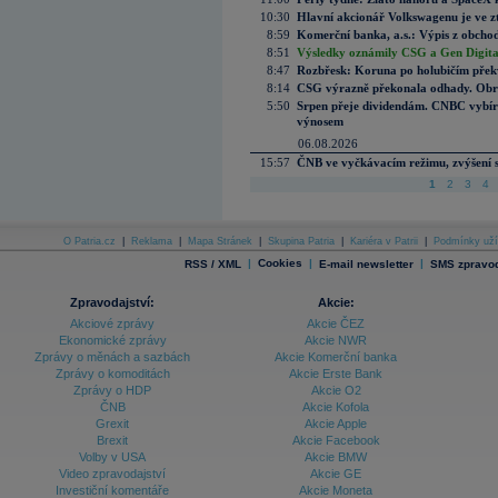
10:30
Hlavní akcionář Volkswagenu je ve z
8:59
Komerční banka, a.s.: Výpis z obchod
8:51
Výsledky oznámily CSG a Gen Digital
8:47
Rozbřesk: Koruna po holubičím přek
8:14
CSG výrazně překonala odhady. Obran
5:50
Srpen přeje dividendám. CNBC vybírá
výnosem
06.08.2026
15:57
ČNB ve vyčkávacím režimu, zvýšení s
1
2
3
4
O Patria.cz
|
Reklama
|
Mapa Stránek
|
Skupina Patria
|
Kariéra v Patrii
|
Podmínky uží
|
Cookies
|
|
RSS / XML
E-mail newsletter
SMS zpravod
Zpravodajství:
Akcie:
Akciové zprávy
Akcie ČEZ
Ekonomické zprávy
Akcie NWR
Zprávy o měnách a sazbách
Akcie Komerční banka
Zprávy o komoditách
Akcie Erste Bank
Zprávy o HDP
Akcie O2
ČNB
Akcie Kofola
Grexit
Akcie Apple
Brexit
Akcie Facebook
Volby v USA
Akcie BMW
Video zpravodajství
Akcie GE
Investiční komentáře
Akcie Moneta