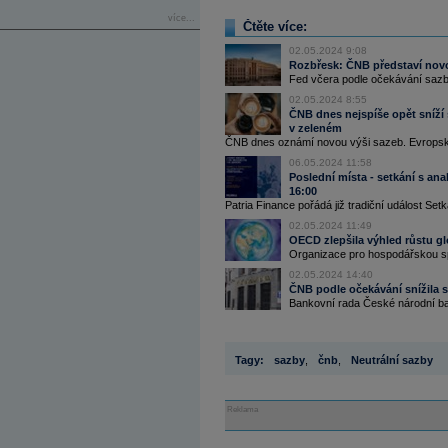
více...
Čtěte více:
02.05.2024 9:08
Rozbřesk: ČNB představí nov
Fed včera podle očekávání sazb
02.05.2024 8:55
ČNB dnes nejspíše opět sníží s
v zeleném
ČNB dnes oznámí novou výši sazeb. Evropská
06.05.2024 11:58
Poslední místa - setkání s an
16:00
Patria Finance pořádá již tradiční událost Setk
02.05.2024 11:49
OECD zlepšila výhled růstu gl
Organizace pro hospodářskou spo
02.05.2024 14:40
ČNB podle očekávání snížila 
Bankovní rada České národní ba
Tagy:
sazby
,
čnb
,
Neutrální sazby
Reklama