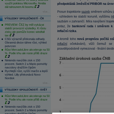
využít poklesu Microsoftu. Nvidia
předpokládá 3měsíční PRIBOR na úrovni 
dál tahounem AI boomu
Posun trajektorie
sazeb
směrem vzhůru js
více...
- vzhledem ke slabší koruně, vyššímu
H
VÝSLEDKY SPOLEČNOSTÍ - ČR
sazbám v zahraničí. Míra navýšení trajek
PREVIEW: ČEZ by měl vykázat
potaz, že
bankovní rada i směrem k 
slabší provozní výsledky. K růstu
inflační rizika
.
zisku ale pomůže konec windfall
tax
A kromě toho
nová prognóza počítá st
CSG výrazně překonala odhady.
Obranná divize táhne růst, výhled
inflační
očekávání), vůči čemuž se 
potvrzen
pravděpodobně vymezovat - finální destina
Růst MercadoLibre akceleruje na 50
%. Podle trhu ale roste příliš draze
Nintendo navýšilo zisk o 150
procent. Switch 2 a Mario pomohly
navzdory dražším čipům
Rychlejší růst, vyšší marže a lepší
výhled. Lilly překonává Novo
Nordisk
více...
VÝSLEDKY SPOLEČNOSTÍ - SVĚT
Růst MercadoLibre akceleruje na 50
%. Podle trhu ale roste příliš draze
Nintendo navýšilo zisk o 150
procent. Switch 2 a Mario pomohly
navzdory dražším čipům