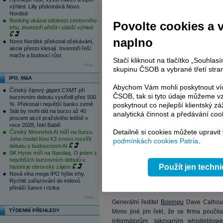
výhled. Lilly překonává Novo
Nordisk
Booking ukázal odolnost cestovního
Povolte cookies a 
trhu. Investoři přešli i slabší výhled
naplno
Novo Nordisk překonal očekávání,
akcie přesto klesají. Investoři řeší
marže a budoucí růst
Stačí kliknout na tlačítko „Souhla
více...
skupinu ČSOB a vybrané třetí stran
IPO, M&A
Abychom Vám mohli poskytnout víc
Čínský čipový gigant CXMT při
ČSOB, tak si tyto údaje můžeme vz
burzovním debutu vystřelil přes 500
%. Překonal i největší banku země
poskytnout co nejlepší klientský zá
Stát by mohl dát na burzu až 40
analytická činnost a předávání coo
procent akcií pražského letiště v
roce 2028, řekl Babiš
Boeing se podle dohody s americkými žal
Detailně si cookies můžete upravit
Čínský Moonshot AI míří na burzu.
2,5 miliardy
dolarů
, zatímco žalobci souh
Jeho model Kimi K3 znovu rozvířil
podmínkách cookies Patria
.
firma nemusela čelit trestnímu řízení. Le
debatu o budoucnosti AI
SK Hynix míří na Nasdaq. O jeden z
Boeing
tuto smlouvu porušil. Firmě se p
největších burzovních debutů v
také vymáhat program dodržování stanov
Použít jen techn
historii je obrovský zájem
a také odhalovat porušování amerických
Nová vlna mega IPO hýbe trhy.
Rychlé zařazování do indexů
chránila před podáním trestního oznámen
přináší šance i rizika
více...
Generální ředitel
Boeingu
Dave Calhoun
TÝDENNÍ PŘEHLEDY
Mimo jiné jim řekl, že se firma poučil
informátorům, takzvaným whistleblow