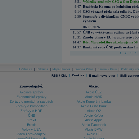
8:51
Výsledky oznámily CSG a Gen Digital
8:47
Rozbřesk: Koruna po holubičím přek
8:14
CSG výrazně překonala odhady. Obran
5:50
Srpen přeje dividendám. CNBC vybírá
výnosem
06.08.2026
15:57
ČNB ve vyčkávacím režimu, zvýšení s
15:31
Zásoby plynu v EU jsou pro toto obdo
14:47
Růst MercadoLibre akceleruje na 50 %
14:37
Bankovní rada ČNB podle očekávání 
1
2
3
4
O Patria.cz
|
Reklama
|
Mapa Stránek
|
Skupina Patria
|
Kariéra v Patrii
|
Podmínky uží
|
Cookies
|
|
RSS / XML
E-mail newsletter
SMS zpravod
Zpravodajství:
Akcie:
Akciové zprávy
Akcie ČEZ
Ekonomické zprávy
Akcie NWR
Zprávy o měnách a sazbách
Akcie Komerční banka
Zprávy o komoditách
Akcie Erste Bank
Zprávy o HDP
Akcie O2
ČNB
Akcie Kofola
Grexit
Akcie Apple
Brexit
Akcie Facebook
Volby v USA
Akcie BMW
Video zpravodajství
Akcie GE
Investiční komentáře
Akcie Moneta