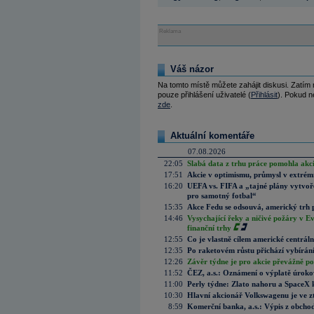
Reklama
Váš názor
Na tomto místě můžete zahájit diskusi. Zatím
pouze přihlášení uživatelé (
Přihlásit
). Pokud ne
zde
.
Aktuální komentáře
07.08.2026
22:05
Slabá data z trhu práce pomohla akc
17:51
Akcie v optimismu, průmysl v extrémn
16:20
UEFA vs. FIFA a „tajné plány vytvoř
pro samotný fotbal“
15:35
Akce Fedu se odsouvá, americký trh 
14:46
Vysychající řeky a ničivé požáry v E
finanční trhy
12:55
Co je vlastně cílem americké centrál
12:35
Po raketovém růstu přichází vybírán
12:26
Závěr týdne je pro akcie převážně po
11:52
ČEZ, a.s.: Oznámení o výplatě úrok
11:00
Perly týdne: Zlato nahoru a SpaceX 
10:30
Hlavní akcionář Volkswagenu je ve z
8:59
Komerční banka, a.s.: Výpis z obchod