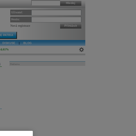
Hledej
Uživatel:
Heslo:
Nová registrace
Přihlásit
E PATRIA
DISKUSE
|
BLOG
4,61%
j
Reklama