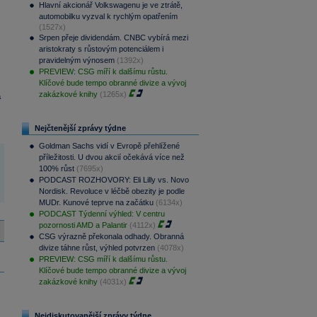
Hlavní akcionář Volkswagenu je ve ztrátě,
automobilku vyzval k rychlým opatřením
(1527x)
Srpen přeje dividendám. CNBC vybírá mezi
aristokraty s růstovým potenciálem i
pravidelným výnosem
(1392x)
PREVIEW: CSG míří k dalšímu růstu.
Klíčové bude tempo obranné divize a vývoj
zakázkové knihy
(1265x)
a
Nejčtenější zprávy týdne
Goldman Sachs vidí v Evropě přehlížené
příležitosti. U dvou akcií očekává více než
100% růst
(7695x)
PODCAST ROZHOVORY: Eli Lilly vs. Novo
Nordisk. Revoluce v léčbě obezity je podle
MUDr. Kunové teprve na začátku
(6134x)
PODCAST Týdenní výhled: V centru
pozornosti AMD a Palantir
(4112x)
CSG výrazně překonala odhady. Obranná
divize táhne růst, výhled potvrzen
(4078x)
PREVIEW: CSG míří k dalšímu růstu.
Klíčové bude tempo obranné divize a vývoj
zakázkové knihy
(4031x)
Nejdiskutovanější zprávy týdne