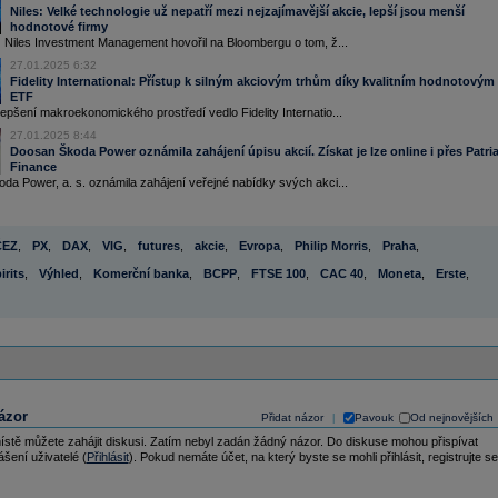
Niles: Velké technologie už nepatří mezi nejzajímavější akcie, lepší jsou menší
hodnotové firmy
 Niles Investment Management hovořil na Bloombergu o tom, ž...
27.01.2025 6:32
Fidelity International: Přístup k silným akciovým trhům díky kvalitním hodnotovým
ETF
pšení makroekonomického prostředí vedlo Fidelity Internatio...
27.01.2025 8:44
Doosan Škoda Power oznámila zahájení úpisu akcií. Získat je lze online i přes Patri
Finance
a Power, a. s. oznámila zahájení veřejné nabídky svých akci...
ČEZ
,
PX
,
DAX
,
VIG
,
futures
,
akcie
,
Evropa
,
Philip Morris
,
Praha
,
irits
,
Výhled
,
Komerční banka
,
BCPP
,
FTSE 100
,
CAC 40
,
Moneta
,
Erste
,
ázor
Přidat názor
Pavouk
Od nejnovějších
|
ístě můžete zahájit diskusi. Zatím nebyl zadán žádný názor. Do diskuse mohou přispívat
ášení uživatelé (
Přihlásit
). Pokud nemáte účet, na který byste se mohli přihlásit, registrujte se