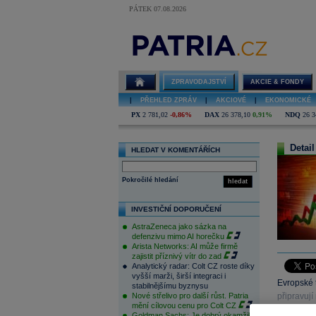
PÁTEK 07.08.2026
ZPRAVODAJSTVÍ
AKCIE & FONDY
|
PŘEHLED ZPRÁV
|
AKCIOVÉ
|
EKONOMICKÉ
PX
2 781,02
-0,86%
DAX
26 378,10
0,91%
NDQ
26 3
Detail
HLEDAT V KOMENTÁŘÍCH
Pokročilé hledání
hledat
INVESTIČNÍ DOPORUČENÍ
AstraZeneca jako sázka na
defenzivu mimo AI horečku
Arista Networks: AI může firmě
zajistit příznivý vítr do zad
Analytický radar: Colt CZ roste díky
vyšší marži, širší integraci i
Evropské t
stabilnějšímu byznysu
Nové střelivo pro další růst. Patria
připravuj
mění cílovou cenu pro Colt CZ
banky o ú
Goldman Sachs: Je dobrý okamžik