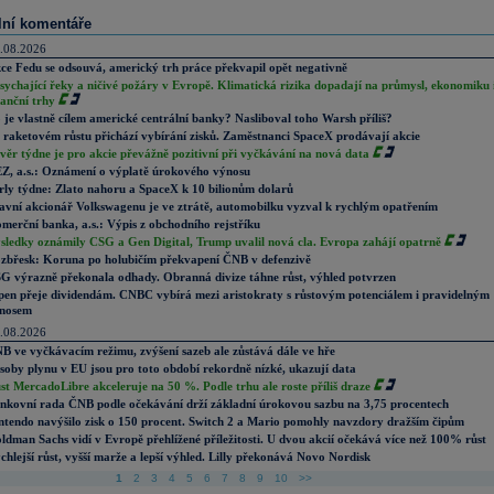
lní komentáře
.08.2026
ce Fedu se odsouvá, americký trh práce překvapil opět negativně
sychající řeky a ničivé požáry v Evropě. Klimatická rizika dopadají na průmysl, ekonomiku 
nanční trhy
 je vlastně cílem americké centrální banky? Nasliboval toho Warsh příliš?
 raketovém růstu přichází vybírání zisků. Zaměstnanci SpaceX prodávají akcie
věr týdne je pro akcie převážně pozitivní při vyčkávání na nová data
Z, a.s.: Oznámení o výplatě úrokového výnosu
rly týdne: Zlato nahoru a SpaceX k 10 bilionům dolarů
avní akcionář Volkswagenu je ve ztrátě, automobilku vyzval k rychlým opatřením
merční banka, a.s.: Výpis z obchodního rejstříku
sledky oznámily CSG a Gen Digital, Trump uvalil nová cla. Evropa zahájí opatrně
zbřesk: Koruna po holubičím překvapení ČNB v defenzivě
G výrazně překonala odhady. Obranná divize táhne růst, výhled potvrzen
pen přeje dividendám. CNBC vybírá mezi aristokraty s růstovým potenciálem i pravidelným
nosem
.08.2026
B ve vyčkávacím režimu, zvýšení sazeb ale zůstává dále ve hře
soby plynu v EU jsou pro toto období rekordně nízké, ukazují data
st MercadoLibre akceleruje na 50 %. Podle trhu ale roste příliš draze
nkovní rada ČNB podle očekávání drží základní úrokovou sazbu na 3,75 procentech
ntendo navýšilo zisk o 150 procent. Switch 2 a Mario pomohly navzdory dražším čipům
ldman Sachs vidí v Evropě přehlížené příležitosti. U dvou akcií očekává více než 100% růst
chlejší růst, vyšší marže a lepší výhled. Lilly překonává Novo Nordisk
1
2
3
4
5
6
7
8
9
10
>>