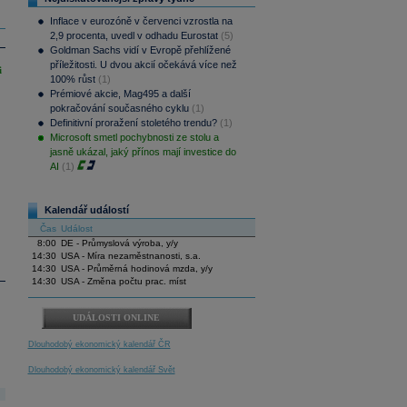
Inflace v eurozóně v červenci vzrostla na
2,9 procenta, uvedl v odhadu Eurostat
(5)
Goldman Sachs vidí v Evropě přehlížené
příležitosti. U dvou akcií očekává více než
i
100% růst
(1)
Prémiové akcie, Mag495 a další
pokračování současného cyklu
(1)
Definitivní proražení stoletého trendu?
(1)
Microsoft smetl pochybnosti ze stolu a
jasně ukázal, jaký přínos mají investice do
AI
(1)
Kalendář událostí
Čas
Událost
8:00
DE - Průmyslová výroba, y/y
14:30
USA - Míra nezaměstnanosti, s.a.
14:30
USA - Průměrná hodinová mzda, y/y
14:30
USA - Změna počtu prac. míst
UDÁLOSTI ONLINE
Dlouhodobý ekonomický kalendář ČR
Dlouhodobý ekonomický kalendář Svět