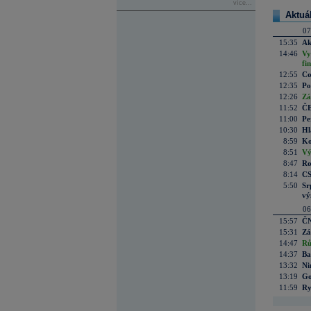
více...
Aktuá
07
15:35
Ak
14:46
Vy
fi
12:55
Co
12:35
Po
12:26
Zá
11:52
ČE
11:00
Pe
10:30
Hl
8:59
Ko
8:51
Vý
8:47
Ro
8:14
CS
5:50
Sr
vý
06
15:57
ČN
15:31
Zá
14:47
Rů
14:37
Ba
13:32
Ni
13:19
Go
11:59
Ry