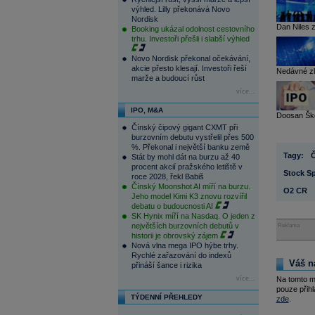
výhled. Lilly překonává Novo
Nordisk
Dan Niles z
Booking ukázal odolnost cestovního
trhu. Investoři přešli i slabší výhled
Novo Nordisk překonal očekávání,
akcie přesto klesají. Investoři řeší
Nedávné zle
marže a budoucí růst
více...
IPO, M&A
Doosan Škod
Čínský čipový gigant CXMT při
burzovním debutu vystřelil přes 500
%. Překonal i největší banku země
Tagy:
Stát by mohl dát na burzu až 40
procent akcií pražského letiště v
Stock Sp
roce 2028, řekl Babiš
Čínský Moonshot AI míří na burzu.
O2 CR
Jeho model Kimi K3 znovu rozvířil
debatu o budoucnosti AI
SK Hynix míří na Nasdaq. O jeden z
největších burzovních debutů v
Reklama
historii je obrovský zájem
Nová vlna mega IPO hýbe trhy.
Rychlé zařazování do indexů
Váš n
přináší šance i rizika
více...
Na tomto m
pouze přihl
TÝDENNÍ PŘEHLEDY
zde
.