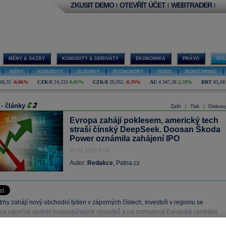
ZKUSIT DEMO
OTEVŘÍT ÚČET
WEBTRADER
|
|
|
MĚNY & SAZBY
KOMODITY & DERIVÁTY
EKONOMIKA
PRÁVO
MOJ
|
MĚNY
|
KOMODITY
|
SLOUPKY
|
ROZHOVORY
|
VIDEO
|
MONITORING
|
48,35
-0,06%
CZK/€
24,233
0,03%
CZK/$
20,952
-0,39%
AU
4 347,38
2,59%
BRT
83,08
 - články
Zpět
Tisk
Diskutu
|
|
Evropa zahájí poklesem, americký tech
straší čínský DeepSeek. Doosan Škoda
Power oznámila zahájení IPO
27.01.2025 8:54
Autor:
Redakce
, Patria.cz
rhy zahájí nový obchodní týden v záporných číslech, investoři v regionu se
í na náročné období hospodářských výsledků a na rozhodnutí Evropské centrální
pravě úrokových sazeb.