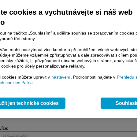
te cookies a vychutnávejte si náš web
no
račování článku je dostupné jen klientům placených služeb
Patria Plus
/
estor Plus
případně uživatelům platformy
Patria Direct
. Pokud jste klientem
hto služeb, potom je nutné se
Přihlásit
.
nout na tlačítko „Souhlasím“ a udělíte souhlas se zpracováním cookies 
brané třetí strany.
ámci placeného informačního servisu získáte
ám mohli poskytnout více komfortu při prohlížení všech webových st
řístup ke
kompletnímu zpravodajství
to údaje můžeme vzájemně zpřístupňovat a dále zpracovávat s cílem pos
.patria.cz bez jakýchkoliv omezení. Veškeré
lientský zážitek, tj. přizpůsobení obsahu webových stránek, analytická č
rávy, komentáře a horké zprávy jsou
 cookies pro účely personalizované reklamy.
brazovány terminálovou metodou (bez nutnosti obnovovat stránku) bez
ždění a v plné verzi.
si cookies můžete upravit v
nastavení
. Podrobnosti najdete v
Přehledu 
h cookies Patria
.
en zpravodajství, ale i další služby získáte v Patria Plus / Investor Plus -
sms
e-mailové
zpravodajství,
data
z finančních trhů v reálném čase, kompletní
lytický servis
, rozsáhlé
databáze
časových řad ke stažení,
prognózy
oje a
valuace
, ekonomické
fundamenty
,
nástroje
a
kalkulátory
...
více
žít jen technické cookies
Souhlas
více:
26.01.2025 15:34