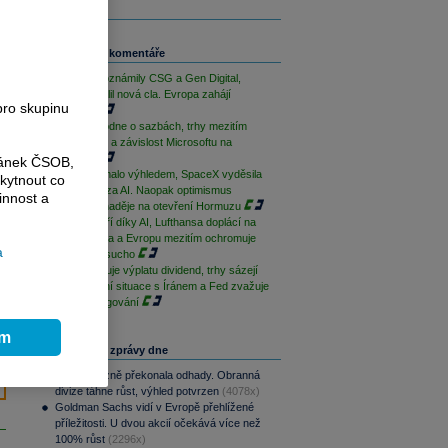
Související komentáře
Výsledky oznámily CSG a Gen Digital,
Trump uvalil nová cla. Evropa zahájí
pro skupinu
opatrně
ČNB rozhodne o sazbách, trhy mezitím
sledují Írán a závislost Microsoftu na
OpenAI
ránek ČSOB,
AMD zklamalo výhledem, SpaceX vyděsila
kytnout co
cenovkou za AI. Naopak optimismus
innost a
podporují naděje na otevření Hormuzu
Palantir září díky AI, Lufthansa doplácí na
drahá paliva a Evropu mezitím ochromuje
a
historické sucho
ČEZ zahajuje výplatu dividend, trhy sázejí
na uklidnění situace s Íránem a Fed zvažuje
změnu fungování
ím
Nejčtenější zprávy dne
CSG výrazně překonala odhady. Obranná
divize táhne růst, výhled potvrzen
(4078x)
Goldman Sachs vidí v Evropě přehlížené
příležitosti. U dvou akcií očekává více než
100% růst
(2296x)