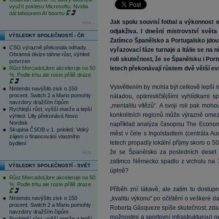
využít poklesu Microsoftu. Nvidia
dál tahounem AI boomu
Jak spolu souvisí fotbal a výkonnost 
více...
odjakživa. I dnešní mistrovství světa
VÝSLEDKY SPOLEČNOSTÍ - ČR
Zatímco Španělsko a Portugalsko jdo
CSG výrazně překonala odhady.
vyřazovací fáze turnaje a Itálie se na
Obranná divize táhne růst, výhled
roli skutečnost, že se Španělsku i Por
potvrzen
Růst MercadoLibre akceleruje na 50
letech překonávají růstem dvě větší 
%. Podle trhu ale roste příliš draze
Vysvětlením by mohla být celkově lepší n
Nintendo navýšilo zisk o 150
procent. Switch 2 a Mario pomohly
náladou, optimističtějšími vyhlídkami 
navzdory dražším čipům
„mentalitu vítězů“. A svoji roli pak moh
Rychlejší růst, vyšší marže a lepší
konkrétních regionů může výrazně omezo
výhled. Lilly překonává Novo
Nordisk
například analýza časopisu The Econom
Skupina ČSOB v 1. pololetí: Velký
měst v čele s Ingolstadtem (centrála Au
zájem o financování vlastního
letech propadly lokální příjmy skoro o 5
bydlení
že se Španělsko za posledních deset 
více...
zatímco Německo spadlo z vrcholu na 7.
VÝSLEDKY SPOLEČNOSTÍ - SVĚT
úplně?
Růst MercadoLibre akceleruje na 50
%. Podle trhu ale roste příliš draze
Příběh zní lákavě, ale zatím to dostup
Nintendo navýšilo zisk o 150
„kvalitu výkonu“ po očištění o veškeré da
procent. Switch 2 a Mario pomohly
Roberta Gásqueze spíše skutečnost, zda
navzdory dražším čipům
možnostmi a sportovní infrastrukturou)
Rychlejší růst, vyšší marže a lepší