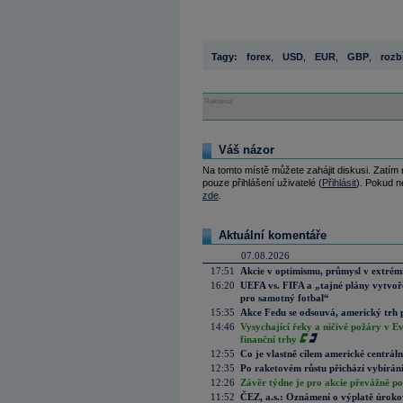
Tagy:
forex
,
USD
,
EUR
,
GBP
,
rozb
Reklama
Váš názor
Na tomto místě můžete zahájit diskusi. Zatím
pouze přihlášení uživatelé (
Přihlásit
). Pokud ne
zde
.
Aktuální komentáře
07.08.2026
17:51
Akcie v optimismu, průmysl v extrémn
16:20
UEFA vs. FIFA a „tajné plány vytvoř
pro samotný fotbal“
15:35
Akce Fedu se odsouvá, americký trh 
14:46
Vysychající řeky a ničivé požáry v E
finanční trhy
12:55
Co je vlastně cílem americké centrál
12:35
Po raketovém růstu přichází vybírán
12:26
Závěr týdne je pro akcie převážně po
11:52
ČEZ, a.s.: Oznámení o výplatě úrok