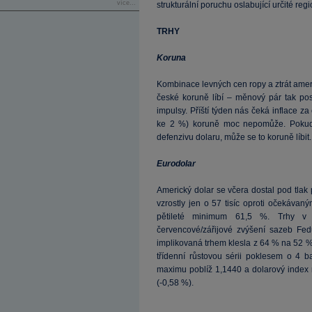
více...
strukturální poruchu oslabující určité re
TRHY
Koruna
Kombinace levných cen ropy a ztrát amer
české koruně líbí – měnový pár tak p
impulsy. Příští týden nás čeká inflace 
ke 2 %) koruně moc nepomůže. Pokud n
defenzivu dolaru, může se to koruně líbit.
Eurodolar
Americký dolar se včera dostal pod tlak
vzrostly jen o 57 tisíc oproti očekávan
pětileté minimum 61,5 %. Trhy v 
červencové/zářijové zvýšení sazeb Fe
implikovaná trhem klesla z 64 % na 52 
třídenní růstovou sérii poklesem o 4 b
maximu poblíž 1,1440 a dolarový index m
(-0,58 %).