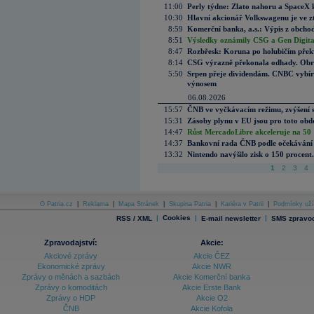
11:00
Perly týdne: Zlato nahoru a SpaceX 
10:30
Hlavní akcionář Volkswagenu je ve z
8:59
Komerční banka, a.s.: Výpis z obchod
8:51
Výsledky oznámily CSG a Gen Digital
8:47
Rozbřesk: Koruna po holubičím přek
8:14
CSG výrazně překonala odhady. Obran
5:50
Srpen přeje dividendám. CNBC vybírá
výnosem
06.08.2026
15:57
ČNB ve vyčkávacím režimu, zvýšení s
15:31
Zásoby plynu v EU jsou pro toto obdo
14:47
Růst MercadoLibre akceleruje na 50 %
14:37
Bankovní rada ČNB podle očekávání 
13:32
Nintendo navýšilo zisk o 150 procen
1
2
3
4
O Patria.cz
|
Reklama
|
Mapa Stránek
|
Skupina Patria
|
Kariéra v Patrii
|
Podmínky uží
|
Cookies
|
|
RSS / XML
E-mail newsletter
SMS zpravod
Zpravodajství:
Akcie:
Akciové zprávy
Akcie ČEZ
Ekonomické zprávy
Akcie NWR
Zprávy o měnách a sazbách
Akcie Komerční banka
Zprávy o komoditách
Akcie Erste Bank
Zprávy o HDP
Akcie O2
ČNB
Akcie Kofola