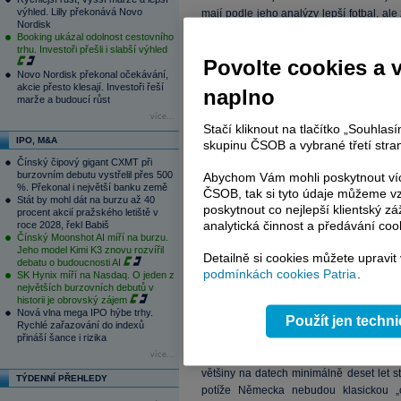
výhled. Lilly překonává Novo
mají podle jeho analýzy lepší fotbal, 
Nordisk
žebříčku propisují jen slabě. Jednoduš
Booking ukázal odolnost cestovního
fotbalový tým neměly rozhodit.
trhu. Investoři přešli i slabší výhled
Povolte cookies a 
Novo Nordisk překonal očekávání,
akcie přesto klesají. Investoři řeší
naplno
marže a budoucí růst
více...
Stačí kliknout na tlačítko „Souhla
IPO, M&A
skupinu ČSOB a vybrané třetí stran
Čínský čipový gigant CXMT při
burzovním debutu vystřelil přes 500
Abychom Vám mohli poskytnout víc
%. Překonal i největší banku země
ČSOB, tak si tyto údaje můžeme vz
Stát by mohl dát na burzu až 40
poskytnout co nejlepší klientský zá
procent akcií pražského letiště v
analytická činnost a předávání coo
roce 2028, řekl Babiš
Čínský Moonshot AI míří na burzu.
Jeho model Kimi K3 znovu rozvířil
Detailně si cookies můžete upravit
debatu o budoucnosti AI
podmínkách cookies Patria
.
SK Hynix míří na Nasdaq. O jeden z
největších burzovních debutů v
historii je obrovský zájem
Nová vlna mega IPO hýbe trhy.
Použít jen techn
Rychlé zařazování do indexů
přináší šance i rizika
více...
Je však nutné podotknout, že dostupné s
většiny na datech minimálně deset let 
TÝDENNÍ PŘEHLEDY
potíže Německa nebudou klasickou „c