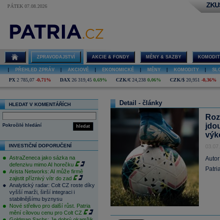
ZKU
PÁTEK 07.08.2026
ZPRAVODAJSTVÍ
AKCIE & FONDY
MĚNY & SAZBY
KOMODIT
|
PŘEHLED ZPRÁV
|
AKCIOVÉ
|
EKONOMICKÉ
|
MĚNY
|
KOMODITY
|
SL
PX
2 785,07
-0,71%
DAX
26 319,45
0,69%
CZK/€
24,238
0,06%
CZK/$
20,951
-0,36%
Detail - články
HLEDAT V KOMENTÁŘÍCH
Roz
jdo
Pokročilé hledání
hledat
výk
INVESTIČNÍ DOPORUČENÍ
03.07
AstraZeneca jako sázka na
Autor
defenzivu mimo AI horečku
Patri
Arista Networks: AI může firmě
zajistit příznivý vítr do zad
Analytický radar: Colt CZ roste díky
vyšší marži, širší integraci i
stabilnějšímu byznysu
Nové střelivo pro další růst. Patria
mění cílovou cenu pro Colt CZ
Goldman Sachs: Je dobrý okamžik