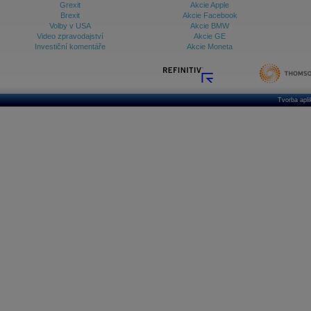
Grexit
Akcie Apple
Brexit
Akcie Facebook
Volby v USA
Akcie BMW
Video zpravodajství
Akcie GE
Investiční komentáře
Akcie Moneta
Tvorba apl