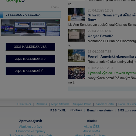
Starship
ro...
více...
23.04.2025 12:59
VÝSLEDKOVÁ SEZÓNA
Schwab: Nemá smysl dělat nějak
firmy
Liz Ann Sonders ze společnosti Charles Schwa
22.04.2025 6:07
Odejde Powell?
Mohamed El-Erian na Bloombergu
v...
2Q26 KALENDÁŘ USA
17.04.2025 7:55
Powell: Americká ekonomika z
2Q26 KALENDÁŘ EU
Růst americké ekonomiky zřejmě 
10.02.2025 12:57
2Q26 KALENDÁŘ ČR
Týdenní výhled: Powell vystou
Nový týden nezačíná novým šoke
na t...
O Patria.cz
|
Reklama
|
Mapa Stránek
|
Skupina Patria
|
Kariéra v Patrii
|
Podmínky uží
|
Cookies
|
|
RSS / XML
E-mail newsletter
SMS zpravod
Zpravodajství:
Akcie:
Akciové zprávy
Akcie ČEZ
Ekonomické zprávy
Akcie NWR
Zprávy o měnách a sazbách
Akcie Komerční banka