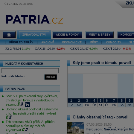
ZKU
ČTVRTEK 06.08.2026
powell
ZPRAVODAJSTVÍ
AKCIE & FONDY
MĚNY & SAZBY
KOMODIT
|
PŘEHLED ZPRÁV
|
AKCIOVÉ
|
EKONOMICKÉ
|
MĚNY
|
KOMODITY
|
SL
PX
2 769,04
0,11%
DAX
26 126,30
-0,29%
CZK/€
24,167
0,00%
CZK/$
20,914
-0,03%
Kdy jsme psali o tématu powell
HLEDAT V KOMENTÁŘÍCH
Pokročilé hledání
hledat
PATRIA PLUS
S&P 500 po rekordní rally vyčkával,
trh sleduje Hormuz i výsledkovou
1
2
3
4
5
6
7
8
9
sezónu
So
Ne
Po
Út
St
Čt
Pá
So
Ne
Booking ukázal odolnost cestovního
trhu. Investoři přešli i slabší výhled
Články obsahující tag - powell
Trh potrestal AMD příliš. AI příběh
07.05.2026 15:50
pokračuje a růst by měl dál
Ferguson: Nařčení, kterým Powe
zrychlovat