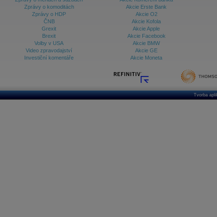
Zprávy o komoditách
Akcie Erste Bank
Zprávy o HDP
Akcie O2
ČNB
Akcie Kofola
Grexit
Akcie Apple
Brexit
Akcie Facebook
Volby v USA
Akcie BMW
Video zpravodajství
Akcie GE
Investiční komentáře
Akcie Moneta
Tvorba apl