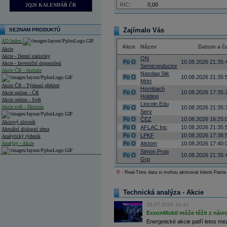
RIC:
0,00
2Q26 KALENDÁŘ ČR
Zajímalo Vás
SEZNAM PRODUKTŮ
AD Index
Akce
Název
Datum a č
Akcie
Akcie - Denní statistiky
ON
Po
O
10.08.2026 21:35:
Akcie - Investiční doporučení
Semiconductor
Akcie ČR - historie
Nasdaq Stk
Po
O
10.08.2026 21:35:
Mrkt
Akcie ČR - Týdenní přehled
Hornbach
Po
O
10.08.2026 17:35:
Akcie online - ČR
Holding
Akcie online - Svět
Lincoln Edu
Akcie svět - Historie
Po
O
10.08.2026 21:35:
Serv
Po
O
ČEZ
10.08.2026 16:25:
Akciový slovník
Po
O
AFLAC Inc
10.08.2026 21:35:
Aktuální diskusní téma
Po
O
LPKF
10.08.2026 17:38:
Analytický týdeník
Analýzy - Akcie
Po
O
Alstom
10.08.2026 17:40:
Simon Prop
Po
O
10.08.2026 21:35:
Analýzy společností - ČR
Grp
R
- Real-Time data si mohou aktivovat klienti Patria
Analýzy společností - Střední Evropa
Analýzy společností - Svět
Technická analýza - Akcie
Ankety a diskuze
10.07.2026 10:41
Archiv - Analýzy online
ExxonMobil může těžit z návrat
Archiv - Deník událostí
Energetické akcie patří letos me