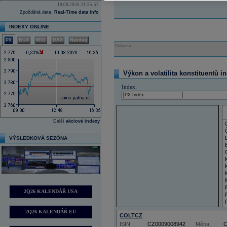
10.08.2026 21:35:57
Zpožděná data,
Real-Time data info
INDEXY ONLINE
PX
BUX
WIG
DAX
Nasdaq
Reklama
Výkon a volatilita konstituentů i
Index:
Další
akciové indexy
VÝSLEDKOVÁ SEZÓNA
2Q26 KALENDÁŘ USA
2Q26 KALENDÁŘ EU
COLTCZ
ISIN:
CZ0009008942
Měna: