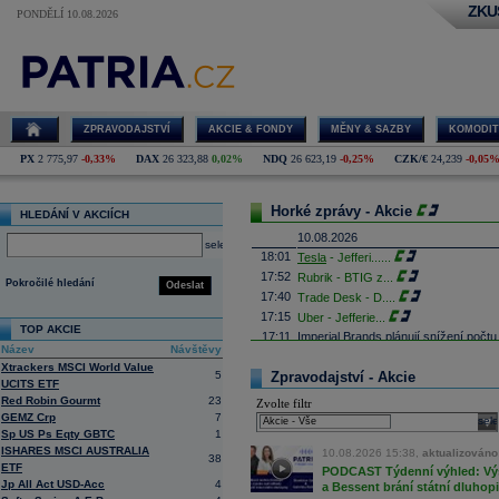
ZKU
PONDĚLÍ 10.08.2026
ZPRAVODAJSTVÍ
AKCIE & FONDY
MĚNY & SAZBY
KOMODIT
PX
2 775,97
-0,33%
DAX
26 323,88
0,02%
NDQ
26 623,19
-0,25%
CZK/€
24,239
-0,05
Horké zprávy - Akcie
HLEDÁNÍ V AKCIÍCH
10.08.2026
select
18:01
Tesla
- Jefferi
......
17:52
Rubrik - BTIG z
...
Pokročilé hledání
Odeslat
17:40
Trade Desk - D.
...
17:15
Uber - Jefferie
...
TOP AKCIE
17:11
Imperial Brands plánují snížení počt
Název
Návštěvy
17:02
Expedia
- D. A.
......
Xtrackers MSCI World Value
5
16:26
Zpravodajství - Akcie
Objem obchodů s akciemi na pražské
UCITS ETF
obchodů za poslední rok je 0,666 mld
Red Robin Gourmt
23
Zvolte filtr
16:25
Conocophillips
......
GEMZ Crp
7
sele
16:10
Airbnb -
Barcla
......
Sp US Ps Eqty GBTC
1
15:58
Akcie SpaceX se dnes obchodují na
ISHARES MSCI AUSTRALIA
10.08.2026 15:38,
aktualizováno:
38
135
USD
. Poslední červencový den
ETF
PODCAST Týdenní výhled: Výs
15:45
Meta oznámila, že otevře zdrojový k
Jp All Act USD-Acc
4
a Bessent brání státní dluhop
jsou navrženy pro provoz na spotřeb