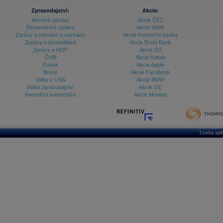
Databanka - Ekonomický růst
Zpravodajství:
Akcie:
Akciové zprávy
Akcie ČEZ
Databanka - Indexy
Ekonomické zprávy
Akcie NWR
Zprávy o měnách a sazbách
Akcie Komerční banka
Databanka - Měnové kurzy
Zprávy o komoditách
Akcie Erste Bank
Zprávy o HDP
Akcie O2
Databanka - Trh práce
ČNB
Akcie Kofola
Grexit
Akcie Apple
Databanka - Úrokové sazby
Brexit
Akcie Facebook
Volby v USA
Akcie BMW
Databanka - Veřejné rozpočty
Video zpravodajství
Akcie GE
Investiční komentáře
Akcie Moneta
Databanka - Zahraniční obchod a platební
bilance
Databanka akcie - ČR
Databanka akcie - Svět
Tvorba apl
Denní finanční zpravodaj
Denní kalendář událostí
Denní přehled - Akcie CEE
Denní přehled - Akcie ČR
Denní přehled - Akcie Svět
Dlouhé sazby - CZK dluhopisy vs. Swapy
Dlouhé sazby - Dlouhodobá výnosová křivka