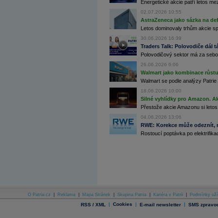
Energetické akcie patří letos me
Archiv - Globální makroekonomické přehledy
02.07.2026 10:55
AstraZeneca jako sázka na de
Archiv - Horké Zprávy
Archiv - Kalendář událostí
Letos dominovaly trhům akcie spoj
30.06.2026 16:39
Archiv - Měnová politika
Traders Talk: Polovodiče dál tá
Polovodičový sektor má za sebou
Archiv - Měsíční makroekonomické přehledy
Archiv - Souhrnné zprávy o vývoji ČR
26.06.2026 6:06
Walmart jako kombinace růstu 
Archiv - Treasury alerty
Walmart se podle analýzy Patrie 
18.06.2026 10:00
Archiv - Vývoj české koruny
Silné vyhlídky pro Amazon. Ak
Přestože akcie Amazonu si letos
Archiv analýz - Makroukazatele
04.06.2026 13:06
Cenové indexy
RWE: Korekce může odeznít, n
Cenový kalkulátor
Rostoucí poptávka po elektrifikac
Ceny průmyslových výrobců - Data a prognózy
(ČR)
Ceny průmyslových výrobců - Graf (ČR)
Ceny průmyslových výrobců - Kalendář (ČR)
Ceny průmyslových výrobců - Zpravodajství
CORPORATE WEB SOLUTION
DATA EXPORT
Databanka - Akcie
O Patria.cz
|
Reklama
|
Mapa Stránek
|
Skupina Patria
|
Kariéra v Patrii
|
Podmínky uží
Databanka - Ceny
|
Cookies
|
|
RSS / XML
E-mail newsletter
SMS zpravod
Databanka - Ekonomický růst