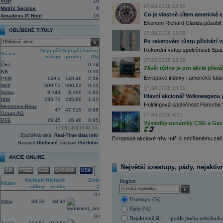
VGP
10
uvedla agentura Reuters. Dobré výsle
07.08.2026 12:55
Matrix Service
6
oceli a chemického průmyslu (ČTK)
Co je vlastně cílem americké 
Amadeus IT Hold
15
15:26
Cloudflare -
JP
......
Ekonom Richard Clarida působil 
15:05
Block - Bernste
...
OBLÍBENÉ TITULY
07.08.2026 12:35
14:49
Airbnb -
JP Mor
......
Po raketovém růstu přichází v
select
14:24
Roche -
Morgan
......
Rekordní vstup společnosti Spac
Nejlepší
Nejlepší
Změna
Název
13:59
DHL - Bernstein
...
nákup
prodej
(%)
07.08.2026 12:26
ČEZ
0,74
13:44
BAE Systems - M
...
Závěr týdne je pro akcie převá
KB
-0,10
13:04
Jedna z největších světových pořadate
Evropské indexy i americké futur
PKN
149,2
149,46
-2,38
procent v novém provozovateli multi
Msft
500,53
500,62
0,13
Nový společný podnik založí s invest
07.08.2026 10:30
Nokia
8,144
8,166
-1,83
Bestsport O2 arenu a O2 universum vla
Hlavní akcionář Volkswagenu j
IBM
235,73
235,86
1,01
investiční společnost, PPF dosud pů
Holdingová společnost Porsche 
Mercedes-Benz
12:09
Akciové podílové fondy za prvních s
47
47,015
0,68
Group AG
procenta, smíšené fondy 4,4 procent
07.08.2026 8:51
PFE
26,45
26,46
0,95
akciové fondy podle indexu přinesly
Výsledky oznámily CSG a Gen D
procenta a dluhopisové fondy 2,5 pr
07.08.2026 19:05:34
Zpožděná data,
Real-Time data info
11:43
Novo Nordisk -
...
Evropské akciové trhy míří k smíšenému zahá
Nastavit
Oblíbené
, nastavit
Portfolio
11:27
Jedna z největších světových pořadate
procent v novém provozovateli multi
AKCIE ONLINE
Nový společný podnik založí s invest
Bestsport O2 arenu a O2 universum vla
Největší vzestupy, pády, nejaktiv
ČR
FREE
CEE
EVROPA
USA
investiční společnost, PPF dosud pů
11:16
Porsche SE
, která je hlavním akci
Nejlepší
Nejlepší
Změna
Region
Název
se v pololetí propadla do čisté ztráty
nákup
prodej
(%)
select
Zároveň automobilku
Volkswagen
vyz
0,96
konkurenceschopnosti (ČTK)
Vzestupy (%)
Altria
68,39
68,41
11:02
Italy's Prysmia
...
Pády (%)
0,03
Nejaktivnější
podle počtu zobchod