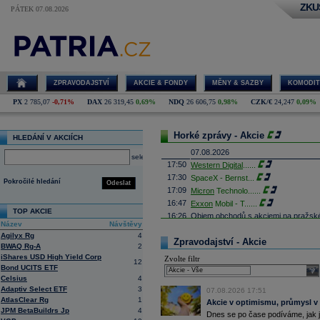
ZKU
PÁTEK 07.08.2026
ZPRAVODAJSTVÍ
AKCIE & FONDY
MĚNY & SAZBY
KOMODIT
PX
2 785,07
-0,71%
DAX
26 319,45
0,69%
NDQ
26 606,75
0,98%
CZK/€
24,247
0,09%
Horké zprávy - Akcie
HLEDÁNÍ V AKCIÍCH
07.08.2026
select
17:50
Western Digital
......
17:30
SpaceX - Bernst
...
Pokročilé hledání
Odeslat
17:09
Micron
Technolo
......
16:47
Exxon
Mobil - T
......
TOP AKCIE
16:26
Objem obchodů s akciemi na pražské
Název
Návštěvy
obchodů za poslední rok je 0,665 mld
Agilyx Rg
4
16:23
Zvýšení výroby balistických střel A
Zpravodajství - Akcie
BWAQ Rg-A
2
nějakou dobu potrvá. Agentuře Reuter
Armin Papperger. Společná výroba 
iShares USD High Yield Corp
Zvolte filtr
12
doplnit arzenál Spojeným státům, kte
Bond UCITS ETF
sele
(ČTK)
Celsius
4
16:07
Conocophillips
......
Adaptiv Select ETF
3
07.08.2026 17:51
15:38
Zisky evropských firem s vysokou trž
AtlasClear Rg
1
Akcie v optimismu, průmysl v
vzrostly nejvíce od třetího čtvrtletí
JPM BetaBuildrs Jp
4
Dnes se po čase podíváme, jak j
energetických firem. S odkazem na g