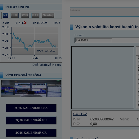
INDEXY ONLINE
Reklama
PX
BUX
WIG
DAX
Nasdaq
Výkon a volatilita konstituentů i
Index:
Další
akciové indexy
VÝSLEDKOVÁ SEZÓNA
2Q26 KALENDÁŘ USA
COLTCZ
ISIN:
CZ0009008942
Měna:
2Q26 KALENDÁŘ EU
RIC:
0,00
2Q26 KALENDÁŘ ČR