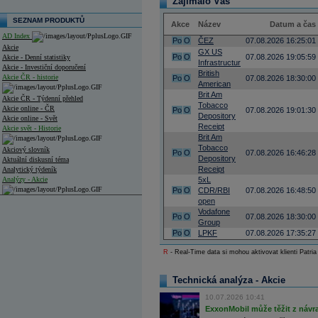
Zajímalo Vás
SEZNAM PRODUKTŮ
Akce
Název
Datum a čas
AD Index
Po
O
ČEZ
07.08.2026 16:25:01
Akcie
GX US
Po
O
07.08.2026 19:05:59
Akcie - Denní statistiky
Infrastructur
Akcie - Investiční doporučení
British
Akcie ČR - historie
Po
O
07.08.2026 18:30:00
American
Brit Am
Akcie ČR - Týdenní přehled
Tobacco
Akcie online - ČR
Po
O
07.08.2026 19:01:30
Depository
Akcie online - Svět
Receipt
Akcie svět - Historie
Brit Am
Tobacco
Akciový slovník
Po
O
07.08.2026 16:46:28
Depository
Aktuální diskusní téma
Receipt
Analytický týdeník
Analýzy - Akcie
5xL
Po
O
CDR/RBI
07.08.2026 16:48:50
Analýzy společností - ČR
open
Vodafone
Po
O
07.08.2026 18:30:00
Analýzy společností - Střední Evropa
Group
Po
O
LPKF
07.08.2026 17:35:27
Analýzy společností - Svět
R
- Real-Time data si mohou aktivovat klienti Patria
Ankety a diskuze
Archiv - Analýzy online
Technická analýza - Akcie
Archiv - Deník událostí
10.07.2026 10:41
Archiv - Flash analýzy (svět)
ExxonMobil může těžit z návrat