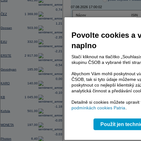
CSG
441,60
07.08.2026 17:00:02
0,74
ČEZ
1 369,00
Název
ISIN
ČEZ
CZ000
1,21
PHILIP MORRIS ČR
CS00
Doosan
503,00
ERSTE BANK
AT000
Povolte cookies a 
TMR
SK112
-2,35
E4U
332,00
naplno
-2,21
ERSTE
2 917,00
Stačí kliknout na tlačítko „Souhla
AD index - vývoj
skupinu ČSOB a vybrané třetí stran
-0,54
Region
Odeslat
Gevorkyan
185,00
select
Abychom Vám mohli poskytnout víc
ČSOB, tak si tyto údaje můžeme vz
0,00
KARO
140,00
poskytnout co nejlepší klientský zá
analytická činnost a předávání coo
-0,10
KB
1 045,00
Detailně si cookies můžete upravit
-1,18
podmínkách cookies Patria
.
Kofola
501,00
-0,05
Použít jen techn
MONETA
197,00
-3,03
Photon
6,40