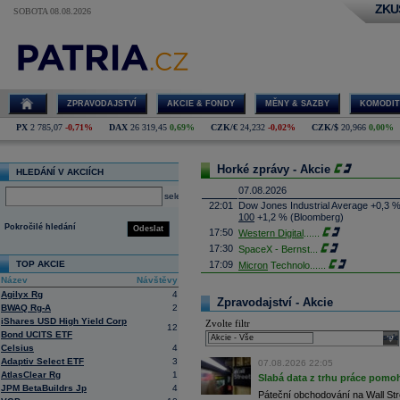
ZKU
SOBOTA 08.08.2026
ZPRAVODAJSTVÍ
AKCIE & FONDY
MĚNY & SAZBY
KOMODIT
PX
2 785,07
-0,71%
DAX
26 319,45
0,69%
CZK/€
24,232
-0,02%
CZK/$
20,966
0,00%
Horké zprávy - Akcie
HLEDÁNÍ V AKCIÍCH
07.08.2026
select
22:01
Dow Jones Industrial Average +0,3 
100
+1,2 % (Bloomberg)
Pokročilé hledání
Odeslat
17:50
Western Digital
......
17:30
SpaceX - Bernst
...
TOP AKCIE
17:09
Micron
Technolo
......
Název
Návštěvy
16:47
Exxon
Mobil - T
......
Agilyx Rg
4
16:26
Objem obchodů s akciemi na pražské
Zpravodajství - Akcie
BWAQ Rg-A
2
obchodů za poslední rok je 0,665 mld
iShares USD High Yield Corp
Zvolte filtr
16:23
Zvýšení výroby balistických střel A
12
Bond UCITS ETF
nějakou dobu potrvá. Agentuře Reuter
sele
Armin Papperger. Společná výroba 
Celsius
4
doplnit arzenál Spojeným státům, kte
Adaptiv Select ETF
3
07.08.2026 22:05
(ČTK)
AtlasClear Rg
1
Slabá data z trhu práce pomoh
16:07
Conocophillips
......
JPM BetaBuildrs Jp
4
Páteční obchodování na Wall Stre