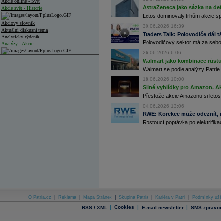
Akcie online - Svět
AstraZeneca jako sázka na de
Akcie svět - Historie
Letos dominovaly trhům akcie spoj
Akciový slovník
30.06.2026 16:39
Aktuální diskusní téma
Traders Talk: Polovodiče dál tá
Analytický týdeník
Polovodičový sektor má za sebou
Analýzy - Akcie
26.06.2026 6:06
Analýzy společností - ČR
Walmart jako kombinace růstu 
Walmart se podle analýzy Patrie 
Analýzy společností - Střední Evropa
18.06.2026 10:00
Silné vyhlídky pro Amazon. Ak
Analýzy společností - Svět
Přestože akcie Amazonu si letos
Ankety a diskuze
04.06.2026 13:06
Archiv - Analýzy online
RWE: Korekce může odeznít, n
Archiv - Deník událostí
Rostoucí poptávka po elektrifikac
Archiv - Flash analýzy (svět)
Archiv - Globální makroekonomické přehledy
Archiv - Horké Zprávy
Archiv - Kalendář událostí
Archiv - Měnová politika
Archiv - Měsíční makroekonomické přehledy
O Patria.cz
|
Reklama
|
Mapa Stránek
|
Skupina Patria
|
Kariéra v Patrii
|
Podmínky uží
Archiv - Souhrnné zprávy o vývoji ČR
|
Cookies
|
|
RSS / XML
E-mail newsletter
SMS zpravod
Archiv - Treasury alerty