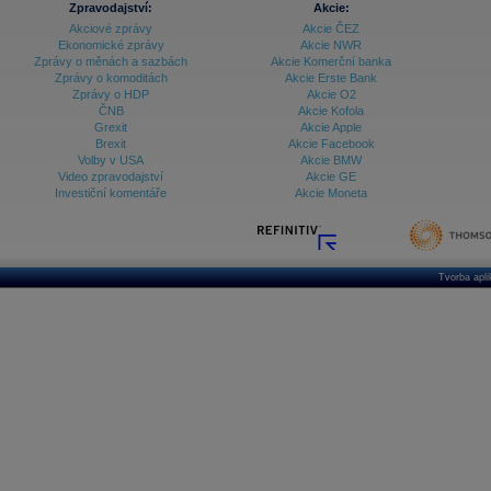
Zpravodajství:
Akcie:
Akciové zprávy
Akcie ČEZ
Archiv - Vývoj české koruny
Ekonomické zprávy
Akcie NWR
Zprávy o měnách a sazbách
Akcie Komerční banka
Archiv analýz - Makroukazatele
Zprávy o komoditách
Akcie Erste Bank
Zprávy o HDP
Akcie O2
Cenové indexy
Cenový kalkulátor
ČNB
Akcie Kofola
Ceny průmyslových výrobců - Data a prognózy
Grexit
Akcie Apple
(ČR)
Brexit
Akcie Facebook
Ceny průmyslových výrobců - Graf (ČR)
Volby v USA
Akcie BMW
Ceny průmyslových výrobců - Kalendář (ČR)
Video zpravodajství
Akcie GE
Ceny průmyslových výrobců - Zpravodajství
Investiční komentáře
Akcie Moneta
CORPORATE WEB SOLUTION
DATA EXPORT
Databanka - Akcie
Databanka - Ceny
Tvorba apl
Databanka - Ekonomický růst
Databanka - Indexy
Databanka - Měnové kurzy
Databanka - Trh práce
Databanka - Úrokové sazby
Databanka - Veřejné rozpočty