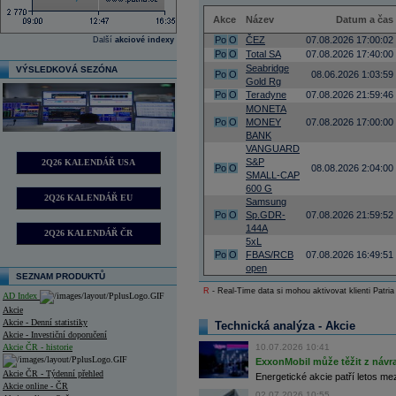
Akce
Název
Datum a čas
Po
O
ČEZ
07.08.2026 17:00:02
Další
akciové indexy
Po
O
Total SA
07.08.2026 17:40:00
Seabridge
VÝSLEDKOVÁ SEZÓNA
Po
O
08.06.2026 1:03:59
Gold Rg
Po
O
Teradyne
07.08.2026 21:59:46
MONETA
Po
O
MONEY
07.08.2026 17:00:00
BANK
VANGUARD
S&P
2Q26 KALENDÁŘ USA
Po
O
08.08.2026 2:04:00
SMALL-CAP
600 G
2Q26 KALENDÁŘ EU
Samsung
Po
O
Sp.GDR-
07.08.2026 21:59:52
144A
2Q26 KALENDÁŘ ČR
5xL
Po
O
FBAS/RCB
07.08.2026 16:49:51
open
SEZNAM PRODUKTŮ
R
- Real-Time data si mohou aktivovat klienti Patria
AD Index
Akcie
Akcie - Denní statistiky
Technická analýza - Akcie
Akcie - Investiční doporučení
Akcie ČR - historie
10.07.2026 10:41
ExxonMobil může těžit z návrat
Akcie ČR - Týdenní přehled
Energetické akcie patří letos me
Akcie online - ČR
02.07.2026 10:55