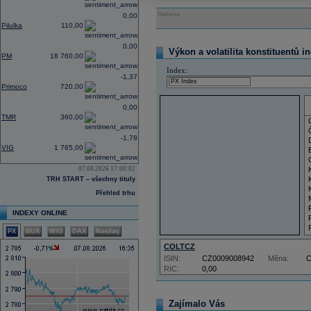
Reklama
0,00
Pilulka
110,00
0,00
Výkon a volatilita konstituentů i
PM
18 760,00
Index:
-1,37
Primoco
720,00
0,00
TMR
360,00
-1,78
VIG
1 765,00
07.08.2026 17:00:02
TRH START – všechny tituly
Přehled trhu
INDEXY ONLINE
PX
BUX
WIG
DAX
Nasdaq
COLTCZ
ISIN:
CZ0009008942
Měna:
RIC:
0,00
Zajímalo Vás