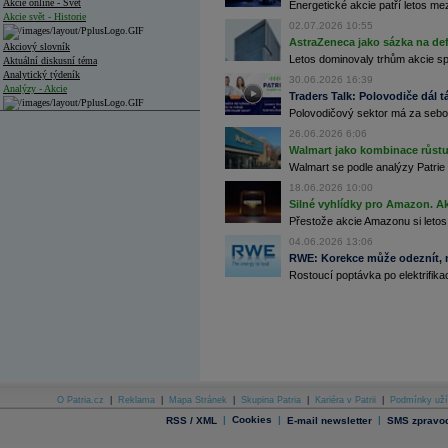
Akcie online - Svět
Energetické akcie patří letos me
Akcie svět - Historie
02.07.2026 10:55
AstraZeneca jako sázka na de
Akciový slovník
Letos dominovaly trhům akcie spoj
Aktuální diskusní téma
Analytický týdeník
30.06.2026 16:39
Analýzy - Akcie
Traders Talk: Polovodiče dál tá
Polovodičový sektor má za sebou
Analýzy společností - ČR
26.06.2026 6:06
Analýzy společností - Střední Evropa
Walmart jako kombinace růstu 
Walmart se podle analýzy Patrie 
Analýzy společností - Svět
18.06.2026 10:00
Silné vyhlídky pro Amazon. Ak
Ankety a diskuze
Přestože akcie Amazonu si letos
Archiv - Analýzy online
Archiv - Deník událostí
04.06.2026 13:06
RWE: Korekce může odeznít, n
Archiv - Flash analýzy (svět)
Rostoucí poptávka po elektrifikac
Archiv - Globální makroekonomické přehledy
Archiv - Horké Zprávy
Archiv - Kalendář událostí
Archiv - Měnová politika
Archiv - Měsíční makroekonomické přehledy
O Patria.cz
|
Reklama
|
Mapa Stránek
|
Skupina Patria
|
Kariéra v Patrii
|
Podmínky uží
Archiv - Souhrnné zprávy o vývoji ČR
|
Cookies
|
|
RSS / XML
E-mail newsletter
SMS zpravod
Archiv - Treasury alerty