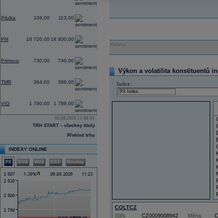
2,80
Pilulka
108,00
113,00
0,75
PM
18 720,00
18 800,00
Reklama
1,37
Primoco
730,00
740,00
Výkon a volatilita konstituentů i
0,00
TMR
364,00
388,00
Index:
4,39
VIG
1 780,00
1 788,00
06.08.2026 11:08:01
TRH START – všechny tituly
Přehled trhu
INDEXY ONLINE
PX
BUX
WIG
DAX
Nasdaq
COLTCZ
ISIN:
CZ0009008942
Měna: