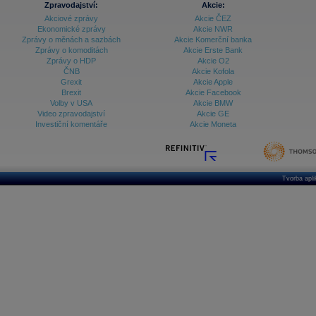
Zpravodajství:
Akcie:
Akciové zprávy
Akcie ČEZ
Archiv - Vývoj české koruny
Ekonomické zprávy
Akcie NWR
Zprávy o měnách a sazbách
Akcie Komerční banka
Archiv analýz - Makroukazatele
Zprávy o komoditách
Akcie Erste Bank
Zprávy o HDP
Akcie O2
Cenové indexy
Cenový kalkulátor
ČNB
Akcie Kofola
Ceny průmyslových výrobců - Data a prognózy
Grexit
Akcie Apple
(ČR)
Brexit
Akcie Facebook
Ceny průmyslových výrobců - Graf (ČR)
Volby v USA
Akcie BMW
Ceny průmyslových výrobců - Kalendář (ČR)
Video zpravodajství
Akcie GE
Ceny průmyslových výrobců - Zpravodajství
Investiční komentáře
Akcie Moneta
CORPORATE WEB SOLUTION
DATA EXPORT
Databanka - Akcie
Databanka - Ceny
Tvorba apl
Databanka - Ekonomický růst
Databanka - Indexy
Databanka - Měnové kurzy
Databanka - Trh práce
Databanka - Úrokové sazby
Databanka - Veřejné rozpočty