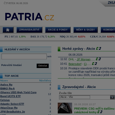
ZKU
ČTVRTEK 06.08.2026
ZPRAVODAJSTVÍ
AKCIE & FONDY
MĚNY & SAZBY
KOMODIT
PX
2 807,61
1,39%
DAX
26 178,72
0,20%
NDQ
26 363,44
-0,83%
CZK/€
24,164
-0,04%
Horké zprávy - Akcie
HLEDÁNÍ V AKCIÍCH
06.08.2026
select
11:02
DHL -
JP Morgan
......
10:41
Beiersdorf
-
Ci
......
Pokročilé hledání
Odeslat
10:16
Prodejce stavebnin DEK prodá franco
se zaměřuje například na výrobu př
konce roku 2026, transakci ještě mus
TOP AKCIE
10:05
Čistý zisk ČSOB vzrostl na 10,2 m
Název
Návštěvy
dosáhl 1 113 mld.
Kč
(meziročně vyš
Agilyx Rg
4
aktivních klientů meziročně o 71 ti
Zpravodajství - Akcie
BWAQ Rg-A
2
9:58
SoftBank oznámila za 1Q čistý zisk 3
iShares USD High Yield Corp
Zvolte filtr
12
9:46
Nintendo oznámilo za 1Q provozní zis
Bond UCITS ETF
sele
(Bloomberg)
Celsius
3
9:23
MercadoLibre oznámil za 2Q čisté tr
Adaptiv Select ETF
3
06.08.2026 10:27
(Bloomberg)
AtlasClear Rg
1
PREVIEW: CSG míří k dalšímu 
9:09
ČR:
Průmyslová výroba
v červnu mez
JPM BetaBuildrs Jp
4
zakázkové knihy
předchozímu poklesu o 1,0 % (Bloo