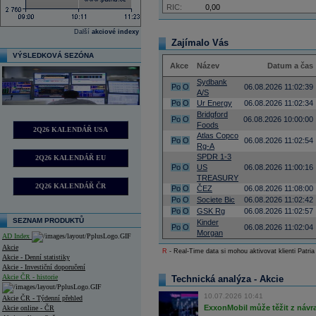
RIC:
0,00
Další
akciové indexy
Zajímalo Vás
VÝSLEDKOVÁ SEZÓNA
Akce
Název
Datum a čas
Sydbank
Po
O
06.08.2026 11:02:39
A/S
Po
O
Ur Energy
06.08.2026 11:02:34
Bridgford
Po
O
06.08.2026 10:00:00
Foods
2Q26 KALENDÁŘ USA
Atlas Copco
Po
O
06.08.2026 11:02:54
Rg-A
SPDR 1-3
2Q26 KALENDÁŘ EU
Po
O
US
06.08.2026 11:00:16
TREASURY
2Q26 KALENDÁŘ ČR
Po
O
ČEZ
06.08.2026 11:08:00
Po
O
Societe Bic
06.08.2026 11:02:42
Po
O
GSK Rg
06.08.2026 11:02:57
SEZNAM PRODUKTŮ
Kinder
Po
O
06.08.2026 11:02:04
Morgan
AD Index
Akcie
R
- Real-Time data si mohou aktivovat klienti Patria
Akcie - Denní statistiky
Akcie - Investiční doporučení
Akcie ČR - historie
Technická analýza - Akcie
10.07.2026 10:41
Akcie ČR - Týdenní přehled
ExxonMobil může těžit z návrat
Akcie online - ČR