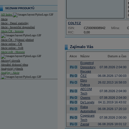
SEZNAM PRODUKTŮ
AD Index
Akcie
COLTCZ
Akcie - Denní statistiky
Akcie - Investiční doporučení
ISIN:
CZ0009008942
Měna:
Akcie ČR - historie
RIC:
0,00
Akcie ČR - Týdenní přehled
Akcie online - ČR
Zajímalo Vás
Akcie online - Svět
Akcie svět - Historie
Akce
Název
Datum a čas
Akciový slovník
Ecopetrol
Aktuální diskusní téma
Po
O
Depository
07.08.2026 2:04:00
Analytický týdeník
Receipt
Analýzy - Akcie
Po
O
ČEZ
06.08.2026 17:00:03
Ebro
Analýzy společností - ČR
Po
O
26.02.2013 16:58:03
Puleva
AECOM
Analýzy společností - Střední Evropa
Po
O
07.08.2026 2:04:00
Tech
Po
O
Owens
07.08.2026 2:04:00
Analýzy společností - Svět
Po
O
De'Longhi
04.11.2019 16:43:02
Raba
Ankety a diskuze
Po
O
06.08.2026 17:20:10
Automotive
Archiv - Analýzy online
Archiv - Deník událostí
Cognizant
Po
O
07.08.2026 2:00:00
Tech
Archiv - Flash analýzy (svět)
Po
O
Zastal
06.08.2026 18:01:12