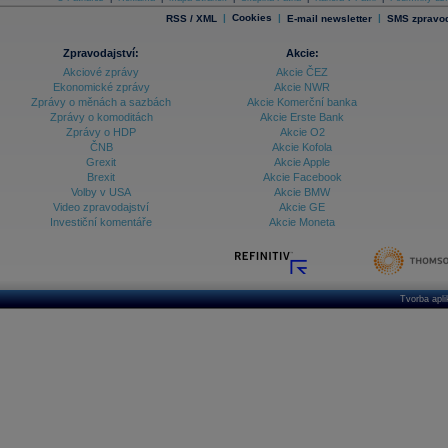
|
Cookies
|
|
RSS / XML
E-mail newsletter
SMS zpravod
Databanka - Indexy
Databanka - Měnové kurzy
Zpravodajství:
Akcie:
Akciové zprávy
Akcie ČEZ
Databanka - Trh práce
Ekonomické zprávy
Akcie NWR
Zprávy o měnách a sazbách
Akcie Komerční banka
Databanka - Úrokové sazby
Zprávy o komoditách
Akcie Erste Bank
Zprávy o HDP
Akcie O2
Databanka - Veřejné rozpočty
ČNB
Akcie Kofola
Grexit
Akcie Apple
Databanka - Zahraniční obchod a platební
Brexit
Akcie Facebook
bilance
Volby v USA
Akcie BMW
Databanka akcie - ČR
Video zpravodajství
Akcie GE
Investiční komentáře
Akcie Moneta
Databanka akcie - Svět
Denní finanční zpravodaj
Denní kalendář událostí
Denní přehled - Akcie CEE
Tvorba apl
Denní přehled - Akcie ČR
Denní přehled - Akcie Svět
Dlouhé sazby - CZK dluhopisy vs. Swapy
Dlouhé sazby - Dlouhodobá výnosová křivka
Dlouhé sazby - FRA sazby a úrokové swapy