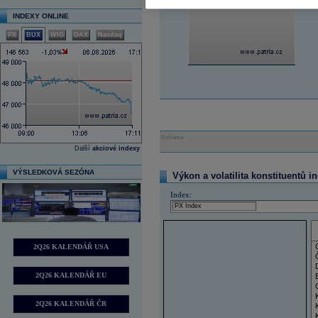
INDEXY ONLINE
PX
BUX
WIG
DAX
Nasdaq
Reklama
Další
akciové indexy
VÝSLEDKOVÁ SEZÓNA
Výkon a volatilita konstituentů i
Index:
2Q26 KALENDÁŘ USA
2Q26 KALENDÁŘ EU
2Q26 KALENDÁŘ ČR