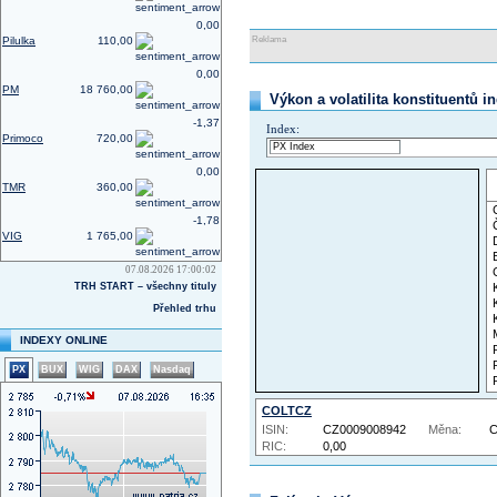
0,00
Pilulka
110,00
Reklama
0,00
PM
18 760,00
Výkon a volatilita konstituentů i
-1,37
Index:
Primoco
720,00
0,00
TMR
360,00
-1,78
VIG
1 765,00
07.08.2026 17:00:02
TRH START – všechny tituly
Přehled trhu
INDEXY ONLINE
PX
BUX
WIG
DAX
Nasdaq
COLTCZ
ISIN:
CZ0009008942
Měna:
RIC:
0,00