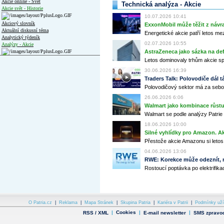
Akcie online - Svět
Technická analýza - Akcie
Akcie svět - Historie
10.07.2026 10:41
Akciový slovník
ExxonMobil může těžit z návrat
Aktuální diskusní téma
Energetické akcie patří letos me
Analytický týdeník
02.07.2026 10:55
Analýzy - Akcie
AstraZeneca jako sázka na de
Analýzy společností - ČR
Letos dominovaly trhům akcie spoj
30.06.2026 16:39
Analýzy společností - Střední Evropa
Traders Talk: Polovodiče dál tá
Polovodičový sektor má za sebou
Analýzy společností - Svět
26.06.2026 6:06
Ankety a diskuze
Walmart jako kombinace růstu 
Archiv - Analýzy online
Walmart se podle analýzy Patrie 
Archiv - Deník událostí
18.06.2026 10:00
Silné vyhlídky pro Amazon. Ak
Archiv - Flash analýzy (svět)
Přestože akcie Amazonu si letos
Archiv - Globální makroekonomické přehledy
04.06.2026 13:06
RWE: Korekce může odeznít, n
Archiv - Horké Zprávy
Rostoucí poptávka po elektrifikac
Archiv - Kalendář událostí
Archiv - Měnová politika
Archiv - Měsíční makroekonomické přehledy
O Patria.cz
|
Reklama
|
Mapa Stránek
|
Skupina Patria
|
Kariéra v Patrii
|
Podmínky uží
Archiv - Souhrnné zprávy o vývoji ČR
|
Cookies
|
|
RSS / XML
E-mail newsletter
SMS zpravod
Archiv - Treasury alerty