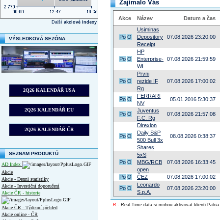
Zajímalo Vás
Akce
Název
Datum a čas
Další
akciové indexy
Usiminas
Po
O
Depository
07.08.2026 23:20:00
VÝSLEDKOVÁ SEZÓNA
Receipt
HP
Po
O
Enterprise-
07.08.2026 21:59:59
WI
Prvni
Po
O
rezide IF
07.08.2026 17:00:02
Rg
2Q26 KALENDÁŘ USA
FERRARI
Po
O
05.01.2016 5:30:37
NV
2Q26 KALENDÁŘ EU
Juventus
Po
O
07.08.2026 21:57:08
F.C. Rg
Direxion
2Q26 KALENDÁŘ ČR
Daily S&P
Po
O
08.08.2026 0:38:37
500 Bull 3x
Shares
SEZNAM PRODUKTŮ
5xS
Po
O
MBG/RCB
07.08.2026 16:33:45
AD Index
open
Akcie
Po
O
ČEZ
07.08.2026 17:00:02
Akcie - Denní statistiky
Leonardo
Akcie - Investiční doporučení
Po
O
07.08.2026 23:20:00
S.p.A.
Akcie ČR - historie
R
- Real-Time data si mohou aktivovat klienti Patria
Akcie ČR - Týdenní přehled
Akcie online - ČR