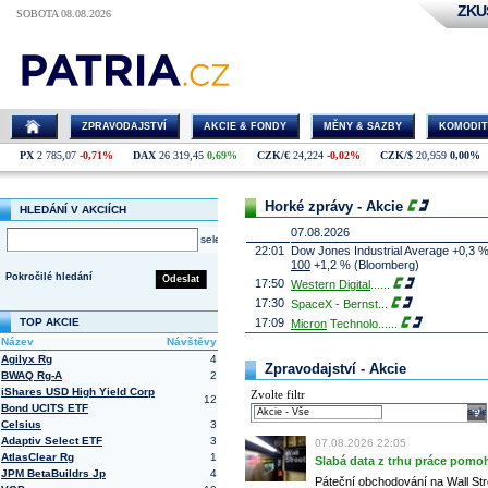
ZKU
SOBOTA 08.08.2026
ZPRAVODAJSTVÍ
AKCIE & FONDY
MĚNY & SAZBY
KOMODIT
PX
2 785,07
-0,71%
DAX
26 319,45
0,69%
CZK/€
24,224
-0,02%
CZK/$
20,959
0,00%
Horké zprávy - Akcie
HLEDÁNÍ V AKCIÍCH
07.08.2026
select
22:01
Dow Jones Industrial Average +0,3 
100
+1,2 % (Bloomberg)
Pokročilé hledání
Odeslat
17:50
Western Digital
......
17:30
SpaceX - Bernst
...
TOP AKCIE
17:09
Micron
Technolo
......
Název
Návštěvy
16:47
Exxon
Mobil - T
......
Agilyx Rg
4
16:26
Objem obchodů s akciemi na pražské
Zpravodajství - Akcie
BWAQ Rg-A
2
obchodů za poslední rok je 0,665 mld
iShares USD High Yield Corp
Zvolte filtr
16:23
Zvýšení výroby balistických střel A
12
Bond UCITS ETF
nějakou dobu potrvá. Agentuře Reuter
sele
Armin Papperger. Společná výroba 
Celsius
3
doplnit arzenál Spojeným státům, kte
Adaptiv Select ETF
3
07.08.2026 22:05
(ČTK)
AtlasClear Rg
1
Slabá data z trhu práce pomoh
16:07
Conocophillips
......
JPM BetaBuildrs Jp
4
Páteční obchodování na Wall Stre