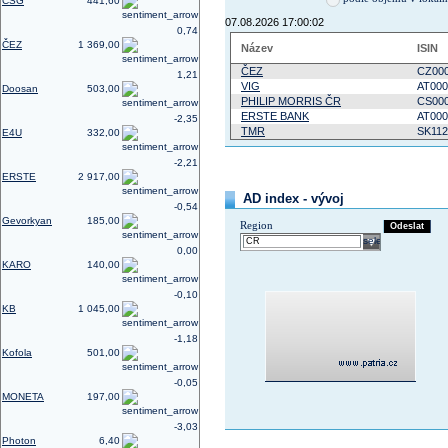
CSG
441,60
07.08.2026 17:00:02
0,74
ČEZ
1 369,00
Název
ISIN
ČEZ
CZ000
1,21
VIG
AT000
Doosan
503,00
PHILIP MORRIS ČR
CS00
ERSTE BANK
AT000
-2,35
TMR
SK112
E4U
332,00
-2,21
ERSTE
2 917,00
AD index - vývoj
-0,54
Gevorkyan
185,00
Region
Odeslat
select
0,00
KARO
140,00
-0,10
KB
1 045,00
-1,18
Kofola
501,00
-0,05
MONETA
197,00
-3,03
Photon
6,40