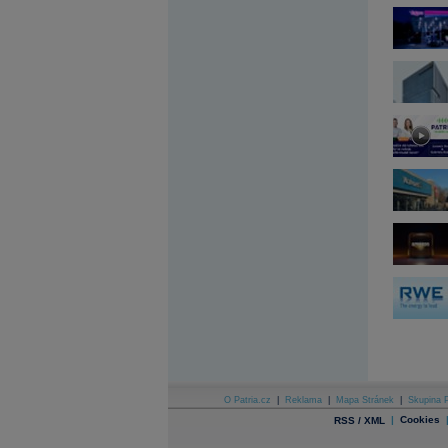
Archiv - Globální makroekonomické přehledy
Archiv - Horké Zprávy
Archiv - Kalendář událostí
Archiv - Měnová politika
Archiv - Měsíční makroekonomické přehledy
Archiv - Souhrnné zprávy o vývoji ČR
Archiv - Treasury alerty
Archiv - Vývoj české koruny
Archiv analýz - Makroukazatele
Cenové indexy
Cenový kalkulátor
Ceny průmyslových výrobců - Data a prognózy
(ČR)
Ceny průmyslových výrobců - Graf (ČR)
Ceny průmyslových výrobců - Kalendář (ČR)
Ceny průmyslových výrobců - Zpravodajství
CORPORATE WEB SOLUTION
DATA EXPORT
Databanka - Akcie
O Patria.cz
|
Reklama
|
Mapa Stránek
|
Skupina P
Databanka - Ceny
|
Cookies
RSS / XML
Databanka - Ekonomický růst