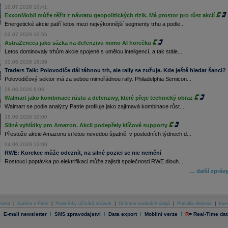
10.07.2026 10:41
ExxonMobil může těžit z návratu geopolitických rizik. Má prostor pro růst akcií
Energetické akcie patří letos mezi nejvýkonnější segmenty trhu a podle...
02.07.2026 10:55
AstraZeneca jako sázka na defenzivu mimo AI horečku
Letos dominovaly trhům akcie spojené s umělou inteligencí, a tak stále...
30.06.2026 16:39
Traders Talk: Polovodiče dál táhnou trh, ale rally se zužuje. Kde ještě hledat šanci?
Polovodičový sektor má za sebou mimořádnou rally. Philadelphia Semicon...
26.06.2026 6:06
Walmart jako kombinace růstu a defenzivy, které přeje technický obraz
Walmart se podle analýzy Patrie profiluje jako zajímavá kombinace růst...
18.06.2026 10:00
Silné vyhlídky pro Amazon. Akcii podepřely klíčové supporty
Přestože akcie Amazonu si letos nevedou špatně, v posledních týdnech d...
04.06.2026 13:06
RWE: Korekce může odeznít, na silné pozici se nic nemění
Rostoucí poptávka po elektrifikaci může zajistit společnosti RWE dlouh...
… další zpráv
atria
|
Kariéra v Patrii
|
Podmínky užívání stránek
|
Ochrana osobních údajů
|
Pravidla diskuse
|
Inve
|
|
|
|
|
E-mail newsletter
SMS zpravodajství
Data export
Mobilní verze
R
=
Real-Time dat