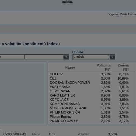
indexu.
Výpočet: Patria Onlin
a volatilita konstituentů indexu
Období:
select
select
Volatilita
Změna
Název
[%]
[%]
COLTCZ
3,56%
8,70%
ČEZ
2,80%
10,89%
DOOSAN ŠKODA POWER
2,62%
-0,40%
ERSTE BANK
1,63%
-1,81%
GEVORKYAN
2,32%
-5,61%
KARO LEATHER
0,90%
0,00%
KOFOLA ČS
0,97%
3,89%
KOMERČNÍ BANKA
3,01%
7,83%
MONETA MONEY BANK
1,38%
1,51%
PHILIP MORRIS ČR
1,61%
2,54%
Photon Energy
2,82%
-6,78%
PRIMOCO UAV SE
2,12%
-3,17%
VIG
3,36%
7,59%
Z
CZ0009008942
Měna:
CZK
Volatilita:
3,56%