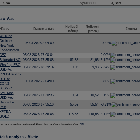
0,00
Výkonnost:
8,70%
alo Vás
Nejlepší
Nejlepší
Název
Datum a čas
Změna
nákup
prodej
WEX Inc,
Ordinary,
06.08.2026 2:04:00
-
-
-0,42%
New York
Consolidated
ČEZ
05.08.2026 17:00:04
-
-
0,00%
Beiersdorf AG
05.08.2026 17:35:08
81,88
81,96
5,12%
iShs Jap ESG
05.08.2026 18:39:14
9,93
9,93
2,34%
USD-Ac
PROSHARES
ULTRA
06.08.2026 2:04:00
-
-
0,86%
CONS
SERVICE
Amu Msc
05.08.2026 17:30:36
10,51
10,52
0,19%
USD-Acc
Deutsche
05.08.2026 17:35:16
55,52
55,54
-3,71%
Post
XETRA-
05.08.2026 17:36:06
118,53
118,58
4,14%
GOLD
e data si mohou aktivovat klienti Patria Plus / Investor Plus
ZDE
.
ická analýza - Akcie