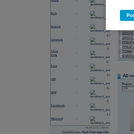
Apple
-
-
Neja
0,56
BoA
-
-
Pou
05.08.2026
1,28
Název
Boeing
-
-
ERSTE
0,56
ERSTE
Citigroup
-
-
PHILIP
PHILIP
0,31
Coca
TOMA
-
-
Cola
ENERG
-0,77
Ford
-
-
0,96
AD in
GM
-
-
Region
0,33
IBM
-
-
0,14
Facebook
-
-
-1,09
Microsoft
-
-
06.08.2026 2:04:00
Zpožděná data,
Real-Time data info