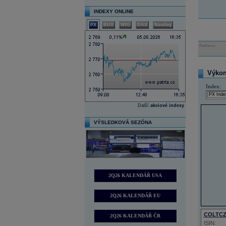
INDEXY ONLINE
PX
BUX
WIG
DAX
Nasdaq
Reklama
Výkon 
Index:
Další
akciové indexy
VÝSLEDKOVÁ SEZÓNA
2Q26 KALENDÁŘ USA
2Q26 KALENDÁŘ EU
COLTC
2Q26 KALENDÁŘ ČR
ISIN: