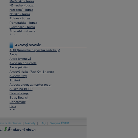
Maďarsko - burza
Německo - burza
Nizozemí - burza
Norsko - burza
Polsko - burza
Portugalsko - burza
Slovensko - burza
Španělsko - burza
Švýcarsko - burza
USA - burza
Akciový slovník
ADR (Americké depozitní certifikáty)
Akcie
Akcie kmenová
Akcie na doručitele
Akcie prioritní
Akciové riziko (Risk On Shares)
Akciové trhy
Arbitráž
At best order; at market order
Aukce na BCPP
Bear strategy
Bear, Bearish
Benchmark
y
Beta
BIC
Blokové obchody
Blue chips
stiční disclaimer
Bonita
|
Náměty
|
FAQ
|
Skupina ČSOB
Book To Bill Ratio
a
|
=
placený obsah
Book Value
Bookbuilding