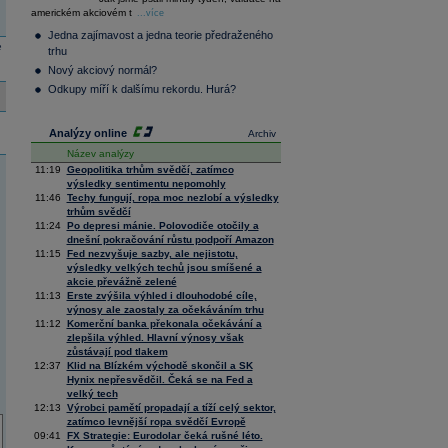
36 145,83
0,96
americkém akciovém t
Composite
...více
Index
Jedna zajímavost a jedna teorie předraženého
XETRA
e
trhu
Tecdax
3 946,73
-0,89
Nový akciový normál?
Performance
index
Odkupy míří k dalšímu rekordu. Hurá?
Analýzy online
Archiv
Název analýzy
11:19
Geopolitika trhům svědčí, zatímco
výsledky sentimentu nepomohly
11:46
Techy fungují, ropa moc nezlobí a výsledky
trhům svědčí
11:24
Po depresi mánie. Polovodiče otočily a
dnešní pokračování růstu podpoří Amazon
11:15
Fed nezvyšuje sazby, ale nejistotu,
výsledky velkých techů jsou smíšené a
akcie převážně zelené
11:13
Erste zvýšila výhled i dlouhodobé cíle,
výnosy ale zaostaly za očekáváním trhu
11:12
Komerční banka překonala očekávání a
zlepšila výhled. Hlavní výnosy však
zůstávají pod tlakem
12:37
Klid na Blízkém východě skončil a SK
Hynix nepřesvědčil. Čeká se na Fed a
velký tech
12:13
Výrobci pamětí propadají a tíží celý sektor,
zatímco levnější ropa svědčí Evropě
09:41
FX Strategie: Eurodolar čeká rušné léto.