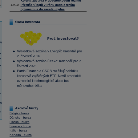
Koruna zůstává v dovolenkovém režimu
12:10
Přerušení bojů v Íránu dodalo trhům
optimismus do začátku týdne
Škola investora
Výsledková sezóna v Evropě: Kalendář pro
2. čtvrtletí 2026
Výsledková sezóna Česko: Kalendář pro 2.
čtvrtletí 2026
Patria Finance a ČSOB rozšiřují nabídku
korunově zajištěných ETF. Nově americké,
evropské i technologické akcie bez
měnového rizika
Akciové burzy
Belgie - burza
Dánsko - burza
Finsko - burza
Francie - burza
Itálie - burza
Kanada - burza