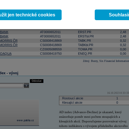
ktivnější
podle počtu zobchodovaných kusů
podle objemu v lokální měně
select
Odeslat
žít jen technické cookies
Souhlas
 0:00:00
Změna
ISIN
RIC
(%)
 BANK
AT0000652011
ERST.PR
2,48
 BANK
AT0000652011
ERSTbl.PR
2,48
 MORRIS ČR
CS0008418869
TABK.PR
0,32
 MORRIS ČR
CS0008418869
TABKbl.PR
0,32
CZ0005088559
TOMA.PR
0,00
OAQUA
CS0008419750
ENEQ.PR
0,00
Zdroj: Burzy, Six Financial Informatio
dex - vývoj
Odeslat
select
16.10.2023 8:33:3
Rostoucí akcie
1
Klesající akcie
0
AD index (Advance-Decline) je ukazatel, který
znázorňuje poměr mezi počtem stoupajících a
klesajících akcií. Doporučujeme porovnávat vývoj
tohoto indikátoru s vývojem příslušného akciového