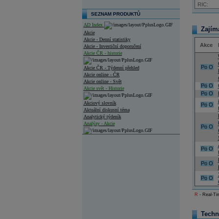
RIC:
SEZNAM PRODUKTŮ
AD Index
Zajím
Akcie
Akcie - Denní statistiky
Akce
Akcie - Investiční doporučení
Akcie ČR - historie
Po
O
Akcie ČR - Týdenní přehled
Akcie online - ČR
Akcie online - Svět
Po
O
Akcie svět - Historie
Po
O
Akciový slovník
Po
O
Aktuální diskusní téma
Analytický týdeník
Analýzy - Akcie
Po
O
Analýzy společností - ČR
Po
O
Analýzy společností - Střední Evropa
Po
O
Analýzy společností - Svět
Po
O
Ankety a diskuze
Archiv - Analýzy online
R
- Real-Tim
Archiv - Deník událostí
Archiv - Flash analýzy (svět)
Techn