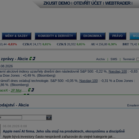
ZKUSIT DEMO
OTEVŘÍT ÚČET
WEBTRADER
|
|
|
MĚNY & SAZBY
KOMODITY & DERIVÁTY
EKONOMIKA
PRÁVO
MOJ
63,44
-0,83%
CZK/€
24,171
0,01%
CZK/$
20,932
0,05%
AU
4 256,80
0,30%
BRT
79,42
 zprávy - Akcie
Archiv
SMS
Terminál
|
|
.08.2026
avní akciové indexy uzavřely dnešní den následovně S&P 500: -0,22 %,
Nasdaq 100
: -0,83
a Dow Jones : +0,49 %. (Bloomberg)
zámoří dnes oslabují technologie. S&P 500: +0,05 %,
Nasdaq 100
: -0,31 % a Dow Jones :
,86 %. (Bloomberg)
aceX -
JP Mor
......
lantir Techno
...
Donald's
-
JP
......
dajství - Akcie
Emaile
oking.com - T
...
G získala podíl v kanadské firmě North Vector Dynamics (NVD), která vyvíjí raketové
stémy, technologie protivzdušné obrany a hypersonické technologie. Hodnotu investice ani
select
ši podílu ale nesdělila. Cílem investice je podpořit obchod produktů kanadského podniku a
osadit je zejména na trzích členských států NATO (ČTK)
06.08.2026 6:08
ista Networks
...
Apple není AI firma. Jeho síla stojí na produktech, ekosystému a disciplíně
MD
-
JP Morga
......
Apple bývá investory často nesprávně zařazován do stejné kategorie jak...