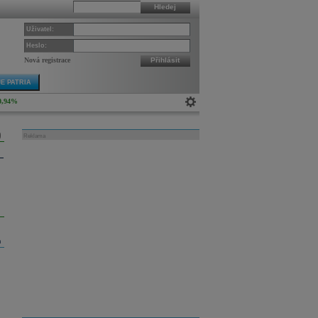
Hledej
Uživatel:
Heslo:
Nová registrace
Přihlásit
E PATRIA
0,94%
Reklama
m