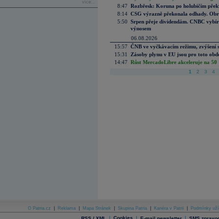
více...
8:47
Rozbřesk: Koruna po holubičím přek
8:14
CSG výrazně překonala odhady. Obran
5:50
Srpen přeje dividendám. CNBC vybírá
výnosem
06.08.2026
15:57
ČNB ve vyčkávacím režimu, zvýšení s
15:31
Zásoby plynu v EU jsou pro toto obdo
14:47
Růst MercadoLibre akceleruje na 50 %
1
2
3
4
O Patria.cz
|
Reklama
|
Mapa Stránek
|
Skupina Patria
|
Kariéra v Patrii
|
Podmínky uží
|
Cookies
|
|
RSS / XML
E-mail newsletter
SMS zpravod