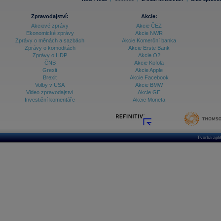
Zpravodajství:
Akcie:
Akciové zprávy
Akcie ČEZ
Ekonomické zprávy
Akcie NWR
Zprávy o měnách a sazbách
Akcie Komerční banka
Zprávy o komoditách
Akcie Erste Bank
Zprávy o HDP
Akcie O2
ČNB
Akcie Kofola
Grexit
Akcie Apple
Brexit
Akcie Facebook
Volby v USA
Akcie BMW
Video zpravodajství
Akcie GE
Investiční komentáře
Akcie Moneta
Tvorba apl