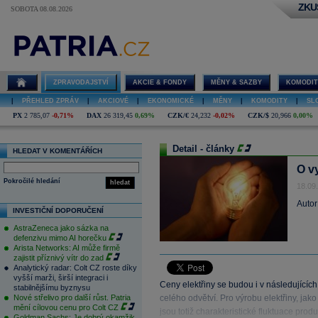
ZKU
SOBOTA 08.08.2026
ZPRAVODAJSTVÍ
AKCIE & FONDY
MĚNY & SAZBY
KOMODIT
|
PŘEHLED ZPRÁV
|
AKCIOVÉ
|
EKONOMICKÉ
|
MĚNY
|
KOMODITY
|
SL
PX
2 785,07
-0,71%
DAX
26 319,45
0,69%
CZK/€
24,232
-0,02%
CZK/$
20,966
0,00%
Detail - články
HLEDAT V KOMENTÁŘÍCH
O v
Pokročilé hledání
hledat
18.09
Autor
INVESTIČNÍ DOPORUČENÍ
AstraZeneca jako sázka na
defenzivu mimo AI horečku
Arista Networks: AI může firmě
zajistit příznivý vítr do zad
Analytický radar: Colt CZ roste díky
vyšší marži, širší integraci i
Ceny elektřiny se budou i v následujících
stabilnějšímu byznysu
Nové střelivo pro další růst. Patria
celého odvětví. Pro výrobu elektřiny, jak
mění cílovou cenu pro Colt CZ
jsou totiž charakteristické fluktuace prod
Goldman Sachs: Je dobrý okamžik