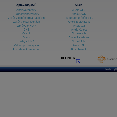
Zpravodajství:
Akcie:
Akciové zprávy
Akcie ČEZ
Ekonomické zprávy
Akcie NWR
Zprávy o měnách a sazbách
Akcie Komerční banka
Zprávy o komoditách
Akcie Erste Bank
Zprávy o HDP
Akcie O2
ČNB
Akcie Kofola
Grexit
Akcie Apple
Brexit
Akcie Facebook
Volby v USA
Akcie BMW
Video zpravodajství
Akcie GE
Investiční komentáře
Akcie Moneta
Tvorba apl