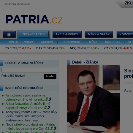
ZKU
SOBOTA 08.08.2026
ZPRAVODAJSTVÍ
AKCIE & FONDY
MĚNY & SAZBY
KOMODIT
|
PŘEHLED ZPRÁV
|
AKCIOVÉ
|
EKONOMICKÉ
|
MĚNY
|
KOMODITY
|
SL
PX
2 785,07
-0,71%
DAX
26 319,45
0,69%
NDQ
26 690,62
1,30%
CZK/€
24,232
-0,02%
Detail - články
HLEDAT V KOMENTÁŘÍCH
Sing
pro
Pokročilé hledání
hledat
11.03
INVESTIČNÍ DOPORUČENÍ
Autor
AstraZeneca jako sázka na
defenzivu mimo AI horečku
Arista Networks: AI může firmě
zajistit příznivý vítr do zad
Analytický radar: Colt CZ roste díky
vyšší marži, širší integraci i
stabilnějšímu byznysu
Nové střelivo pro další růst. Patria
mění cílovou cenu pro Colt CZ
Goldman Sachs: Je dobrý okamžik