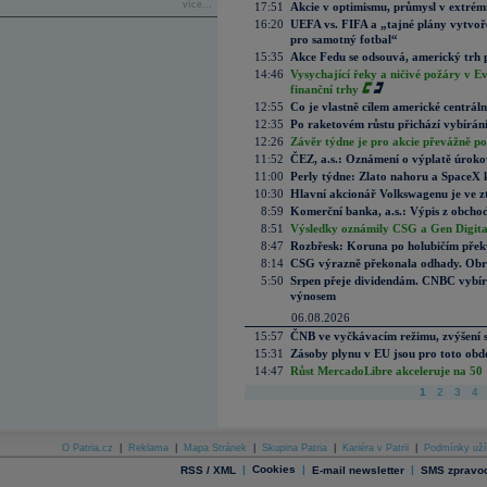
více...
17:51
Akcie v optimismu, průmysl v extrémn
16:20
UEFA vs. FIFA a „tajné plány vytvoř
pro samotný fotbal“
15:35
Akce Fedu se odsouvá, americký trh 
14:46
Vysychající řeky a ničivé požáry v E
finanční trhy
12:55
Co je vlastně cílem americké centrál
12:35
Po raketovém růstu přichází vybírán
12:26
Závěr týdne je pro akcie převážně po
11:52
ČEZ, a.s.: Oznámení o výplatě úrok
11:00
Perly týdne: Zlato nahoru a SpaceX 
10:30
Hlavní akcionář Volkswagenu je ve z
8:59
Komerční banka, a.s.: Výpis z obchod
8:51
Výsledky oznámily CSG a Gen Digital
8:47
Rozbřesk: Koruna po holubičím přek
8:14
CSG výrazně překonala odhady. Obran
5:50
Srpen přeje dividendám. CNBC vybírá
výnosem
06.08.2026
15:57
ČNB ve vyčkávacím režimu, zvýšení s
15:31
Zásoby plynu v EU jsou pro toto obdo
14:47
Růst MercadoLibre akceleruje na 50 %
1
2
3
4
O Patria.cz
|
Reklama
|
Mapa Stránek
|
Skupina Patria
|
Kariéra v Patrii
|
Podmínky uží
|
Cookies
|
|
RSS / XML
E-mail newsletter
SMS zpravod