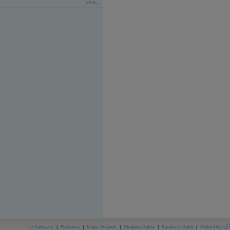
více...
O Patria.cz
|
Reklama
|
Mapa Stránek
|
Skupina Patria
|
Kariéra v Patrii
|
Podmínky uží