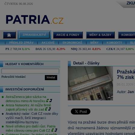
ZKU
ČTVRTEK 06.08.2026
ZPRAVODAJSTVÍ
AKCIE & FONDY
MĚNY & SAZBY
KOMODIT
|
PŘEHLED ZPRÁV
|
AKCIOVÉ
|
EKONOMICKÉ
|
MĚNY
|
KOMODITY
|
SL
PX
2 769,04
0,11%
DAX
26 126,30
-0,29%
NDQ
26 363,44
-0,83%
CZK/€
24,167
0,00%
Detail - články
HLEDAT V KOMENTÁŘÍCH
Pražská 
7% zisk
Pokročilé hledání
hledat
06.01.2009 
INVESTIČNÍ DOPORUČENÍ
Autor:
Jan
AstraZeneca jako sázka na
defenzivu mimo AI horečku
Arista Networks: AI může firmě
zajistit příznivý vítr do zad
Analytický radar: Colt CZ roste díky
vyšší marži, širší integraci i
stabilnějšímu byznysu
Vývoj na pražské burze dnes přináší mír
Nové střelivo pro další růst. Patria
dnů neznamená žádnou významnější změ
mění cílovou cenu pro Colt CZ
včerejšími uzavíracími hodnotami cenově
Goldman Sachs: Je dobrý okamžik