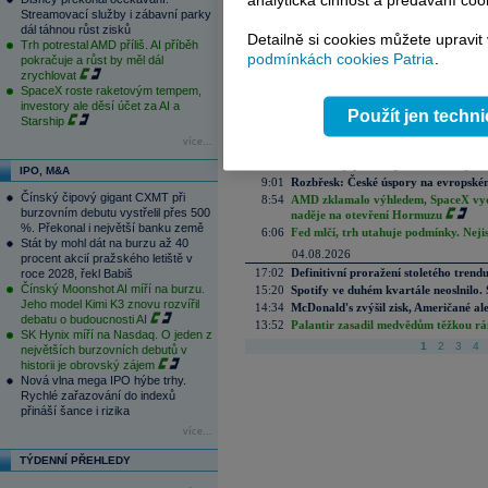
analytická činnost a předávání coo
15:18
Booking ukázal odolnost cestovního trh
Streamovací služby i zábavní parky
14:31
Novo Nordisk překonal očekávání, akci
dál táhnou růst zisků
Detailně si cookies můžete upravit
13:36
Disney překonal očekávání. Streamova
Trh potrestal AMD příliš. AI příběh
podmínkách cookies Patria
.
pokračuje a růst by měl dál
13:23
Trh potrestal AMD příliš. AI příběh p
zrychlovat
11:58
SpaceX roste raketovým tempem, inves
SpaceX roste raketovým tempem,
11:19
Geopolitika trhům svědčí, zatímco v
investory ale děsí účet za AI a
11:11
Nálada v německém automobilovém prů
Použít jen techn
Starship
10:30
Útraty domácností dále rostou, malo
více...
9:43
Inflace v červenci lehce zrychlila. Pot
9:14
Bezvavlasy potvrzuje celoroční výhl
IPO, M&A
9:01
Rozbřesk: České úspory na evropském
Čínský čipový gigant CXMT při
8:54
AMD zklamalo výhledem, SpaceX vydě
burzovním debutu vystřelil přes 500
naděje na otevření Hormuzu
%. Překonal i největší banku země
6:06
Fed mlčí, trh utahuje podmínky. Nejis
Stát by mohl dát na burzu až 40
04.08.2026
procent akcií pražského letiště v
17:02
Definitivní proražení stoletého trend
roce 2028, řekl Babiš
Čínský Moonshot AI míří na burzu.
15:20
Spotify ve duhém kvartále neoslnilo. 
Jeho model Kimi K3 znovu rozvířil
14:34
McDonald's zvýšil zisk, Američané ale
debatu o budoucnosti AI
13:52
Palantir zasadil medvědům těžkou rá
SK Hynix míří na Nasdaq. O jeden z
1
2
3
4
největších burzovních debutů v
historii je obrovský zájem
Nová vlna mega IPO hýbe trhy.
Rychlé zařazování do indexů
přináší šance i rizika
více...
TÝDENNÍ PŘEHLEDY