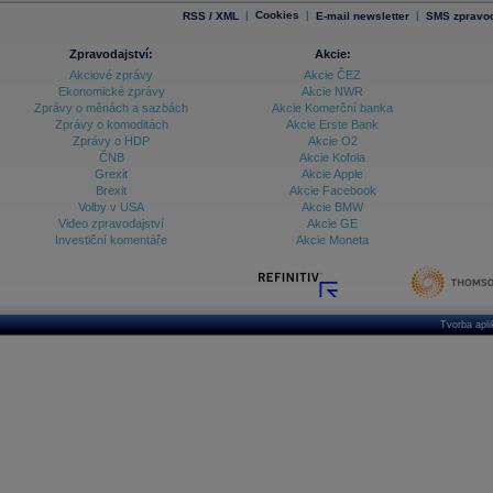
|
Cookies
|
|
RSS / XML
E-mail newsletter
SMS zpravod
Zpravodajství:
Akcie:
Akciové zprávy
Akcie ČEZ
Ekonomické zprávy
Akcie NWR
Zprávy o měnách a sazbách
Akcie Komerční banka
Zprávy o komoditách
Akcie Erste Bank
Zprávy o HDP
Akcie O2
ČNB
Akcie Kofola
Grexit
Akcie Apple
Brexit
Akcie Facebook
Volby v USA
Akcie BMW
Video zpravodajství
Akcie GE
Investiční komentáře
Akcie Moneta
Tvorba apl