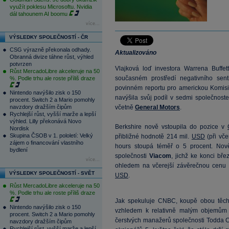
využít poklesu Microsoftu. Nvidia
dál tahounem AI boomu
více...
VÝSLEDKY SPOLEČNOSTÍ - ČR
CSG výrazně překonala odhady.
Aktualizováno
Obranná divize táhne růst, výhled
potvrzen
Vlajková loď investora Warrena Buffet
Růst MercadoLibre akceleruje na 50
současném prostředí negativního sen
%. Podle trhu ale roste příliš draze
povinném reportu pro americkou Komisi 
Nintendo navýšilo zisk o 150
navýšila svůj podíl v sedmi společnostec
procent. Switch 2 a Mario pomohly
navzdory dražším čipům
včetně
General Motors
.
Rychlejší růst, vyšší marže a lepší
výhled. Lilly překonává Novo
Berkshire nově vstoupila do pozice v
Nordisk
Skupina ČSOB v 1. pololetí: Velký
přibližné hodnotě 214 mil.
USD
(při vče
zájem o financování vlastního
hours stoupá téměř o 5 procent. Nově 
bydlení
společnosti
Viacom
, jichž ke konci bř
více...
ohledem na včerejší závěrečnou cen
VÝSLEDKY SPOLEČNOSTÍ - SVĚT
USD
.
Růst MercadoLibre akceleruje na 50
%. Podle trhu ale roste příliš draze
Jak spekuluje CNBC, koupě obou těchto
Nintendo navýšilo zisk o 150
vzhledem k relativně malým objemům 
procent. Switch 2 a Mario pomohly
čerstvých manažerů společnosti Todda 
navzdory dražším čipům
Rychlejší růst, vyšší marže a lepší