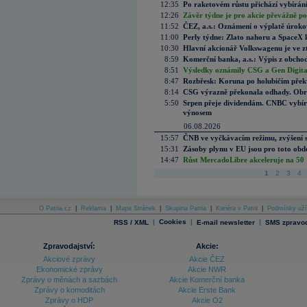
12:35
Po raketovém růstu přichází vybírán
12:26
Závěr týdne je pro akcie převážně po
11:52
ČEZ, a.s.: Oznámení o výplatě úrok
11:00
Perly týdne: Zlato nahoru a SpaceX 
10:30
Hlavní akcionář Volkswagenu je ve z
8:59
Komerční banka, a.s.: Výpis z obchod
8:51
Výsledky oznámily CSG a Gen Digital
8:47
Rozbřesk: Koruna po holubičím přek
8:14
CSG výrazně překonala odhady. Obran
5:50
Srpen přeje dividendám. CNBC vybírá
výnosem
06.08.2026
15:57
ČNB ve vyčkávacím režimu, zvýšení s
15:31
Zásoby plynu v EU jsou pro toto obdo
14:47
Růst MercadoLibre akceleruje na 50 %
1
2
3
4
O Patria.cz
|
Reklama
|
Mapa Stránek
|
Skupina Patria
|
Kariéra v Patrii
|
Podmínky uží
|
Cookies
|
|
RSS / XML
E-mail newsletter
SMS zpravod
Zpravodajství:
Akcie:
Akciové zprávy
Akcie ČEZ
Ekonomické zprávy
Akcie NWR
Zprávy o měnách a sazbách
Akcie Komerční banka
Zprávy o komoditách
Akcie Erste Bank
Zprávy o HDP
Akcie O2