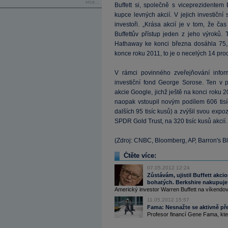
více...
Buffett si, společně s viceprezidente
kupce levných akcií. V jejich investiční st
investoři. „Krása akcií je v tom, že č
Buffettův přístup jeden z jeho výroků.
Hathaway ke konci března dosáhla 75,
konce roku 2011, to je o necelých 14 pro
V rámci povinného zveřejňování inform
investiční fond George Sorose. Ten v p
akcie Google, jichž ještě na konci roku 
naopak vstoupil novým podílem 606 tis
dalších 95 tisíc kusů) a zvýšil svou expo
SPDR Gold Trust, na 320 tisíc kusů akcií
(Zdroj: CNBC, Bloomberg, AP, Barron's B
Čtěte více:
07.05.2012 12:24
Zůstávám, ujistil Buffett akcio
bohatých. Berkshire nakupuje
Americký investor Warren Buffett na víkendov
11.05.2012 15:57
Fama: Nesnažte se aktivně pře
Profesor financí Gene Fama, kt