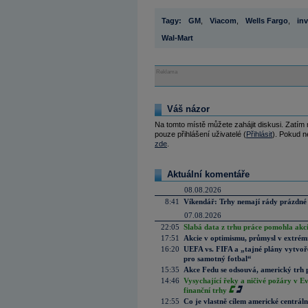
Tagy:
GM
,
Viacom
,
Wells Fargo
,
inv
Wal-Mart
Reklama
Váš názor
Na tomto místě můžete zahájit diskusi. Zatím
pouze přihlášení uživatelé (
Přihlásit
). Pokud ne
zde
.
Aktuální komentáře
08.08.2026
8:41
Víkendář: Trhy nemají rády prázdné 
07.08.2026
22:05
Slabá data z trhu práce pomohla akc
17:51
Akcie v optimismu, průmysl v extrémn
16:20
UEFA vs. FIFA a „tajné plány vytvoř
pro samotný fotbal“
15:35
Akce Fedu se odsouvá, americký trh 
14:46
Vysychající řeky a ničivé požáry v E
finanční trhy
12:55
Co je vlastně cílem americké centrál