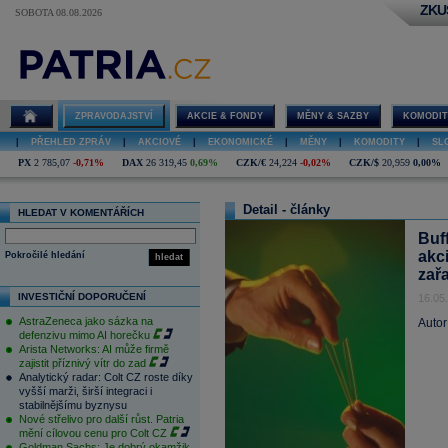
ZKU
SOBOTA 08.08.2026
ZPRAVODAJSTVÍ
AKCIE & FONDY
MĚNY & SAZBY
KOMODIT
|
PŘEHLED ZPRÁV
|
AKCIOVÉ
|
EKONOMICKÉ
|
MĚNY
|
KOMODITY
|
SL
PX
2 785,07
-0,71%
DAX
26 319,45
0,69%
CZK/€
24,224
-0,02%
CZK/$
20,959
0,00%
Detail - články
HLEDAT V KOMENTÁŘÍCH
Buf
akc
Pokročilé hledání
hledat
zař
INVESTIČNÍ DOPORUČENÍ
16.05
AstraZeneca jako sázka na
Autor
defenzivu mimo AI horečku
Arista Networks: AI může firmě
zajistit příznivý vítr do zad
Analytický radar: Colt CZ roste díky
vyšší marži, širší integraci i
stabilnějšímu byznysu
Nové střelivo pro další růst. Patria
mění cílovou cenu pro Colt CZ
Goldman Sachs: Je dobrý okamžik