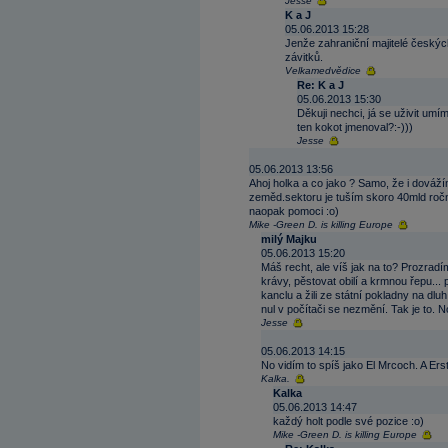
Jesse
K a J
05.06.2013 15:28
Jenže zahraniční majitelé český
závitků.
Velkamedvědice
Re: K a J
05.06.2013 15:30
Děkuji nechci, já se uživit umí
ten kokot jmenoval?:-)))
Jesse
05.06.2013 13:56
Ahoj holka a co jako ? Samo, že i dováží
zeměd.sektoru je tuším skoro 40mld ročn
naopak pomoci :o)
Mike -Green D. is killing Europe
milý Majku
05.06.2013 15:20
Máš recht, ale víš jak na to? Prozradím
krávy, pěstovat obilí a krmnou řepu...
kanclu a žili ze státní pokladny na dlu
nul v počítači se nezmění. Tak je to. No
Jesse
05.06.2013 14:15
No vidím to spíš jako El Mrcoch. A Erstk
Kalka.
Kalka
05.06.2013 14:47
každý holt podle své pozice :o)
Mike -Green D. is killing Europe