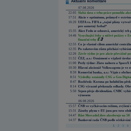
Aktuální komentáře
07.08.2026
22:05
Slabá data z trhu práce pomohla akc
17:51
Akcie v optimismu, průmysl v extrémn
16:20
UEFA vs. FIFA a „tajné plány vytvoř
pro samotný fotbal“
15:35
Akce Fedu se odsouvá, americký trh 
14:46
Vysychající řeky a ničivé požáry v E
finanční trhy
12:55
Co je vlastně cílem americké centrál
12:35
Po raketovém růstu přichází vybírán
12:26
Závěr týdne je pro akcie převážně po
11:52
ČEZ, a.s.: Oznámení o výplatě úrok
11:00
Perly týdne: Zlato nahoru a SpaceX 
10:30
Hlavní akcionář Volkswagenu je ve z
8:59
Komerční banka, a.s.: Výpis z obchod
8:51
Výsledky oznámily CSG a Gen Digital
8:47
Rozbřesk: Koruna po holubičím přek
8:14
CSG výrazně překonala odhady. Obran
5:50
Srpen přeje dividendám. CNBC vybírá
výnosem
06.08.2026
15:57
ČNB ve vyčkávacím režimu, zvýšení s
15:31
Zásoby plynu v EU jsou pro toto obdo
14:47
Růst MercadoLibre akceleruje na 50 %
14:37
Bankovní rada ČNB podle očekávání 
1
2
3
4