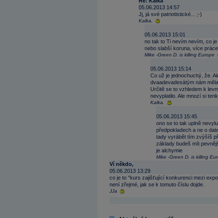
Re: Kalka
05.06.2013 14:57
Jj, já své patriotistické... ;-)
Kalka.
05.06.2013 15:01
no tak to Ti nevím nevím, co je
nebo slabší koruna, více práce
Mike -Green D. is killing Europe
05.06.2013 15:14
Co už je jednochuchý, že. Al
dvaadevadesátým nám měla 
Určitě se to vzhledem k lev
nevyplatilo. Ale mnozí si ten
Kalka.
05.06.2013 15:45
ono se to tak uplně nevylu
předpokladech a ne o dat
tady vyrábět tím zvýšíš p
základy budeš mít pevnějš
je alchymie
Mike -Green D. is killing Eu
Ví někdo,
05.06.2013 13:29
co je to "kurs zajišťující konkurenci mezi exp
není zřejmé, jak se k tomuto číslu dojde.
JJa