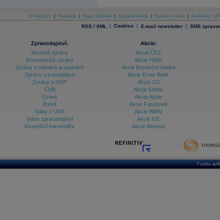
O Patria.cz
|
Reklama
|
Mapa Stránek
|
Skupina Patria
|
Kariéra v Patrii
|
Podmínky uží
|
Cookies
|
|
RSS / XML
E-mail newsletter
SMS zpravod
Zpravodajství:
Akcie:
Akciové zprávy
Akcie ČEZ
Ekonomické zprávy
Akcie NWR
Zprávy o měnách a sazbách
Akcie Komerční banka
Zprávy o komoditách
Akcie Erste Bank
Zprávy o HDP
Akcie O2
ČNB
Akcie Kofola
Grexit
Akcie Apple
Brexit
Akcie Facebook
Volby v USA
Akcie BMW
Video zpravodajství
Akcie GE
Investiční komentáře
Akcie Moneta
Tvorba apl