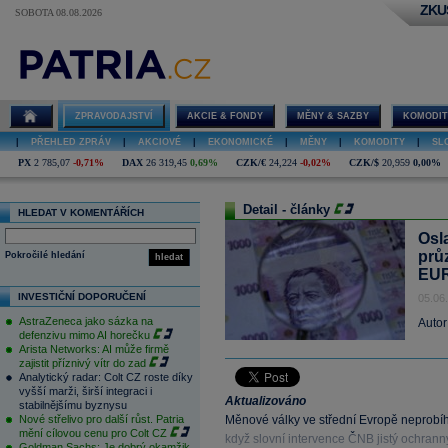
ZKU
SOBOTA 08.08.2026
ZPRAVODAJSTVÍ
AKCIE & FONDY
MĚNY & SAZBY
KOMODIT
|
PŘEHLED ZPRÁV
|
AKCIOVÉ
|
EKONOMICKÉ
|
MĚNY
|
KOMODITY
|
SL
PX
2 785,07
-0,71%
DAX
26 319,45
0,69%
CZK/€
24,224
-0,02%
CZK/$
20,959
0,00%
Detail - články
HLEDAT V KOMENTÁŘÍCH
Osla
průz
Pokročilé hledání
hledat
EU
INVESTIČNÍ DOPORUČENÍ
05.06
AstraZeneca jako sázka na
Autor
defenzivu mimo AI horečku
Arista Networks: AI může firmě
zajistit příznivý vítr do zad
Analytický radar: Colt CZ roste díky
vyšší marži, širší integraci i
Aktualizováno
stabilnějšímu byznysu
Nové střelivo pro další růst. Patria
Měnové války ve střední Evropě neprobíh
mění cílovou cenu pro Colt CZ
když slovní intervence ČNB jistý ochranný 
Goldman Sachs: Je dobrý okamžik