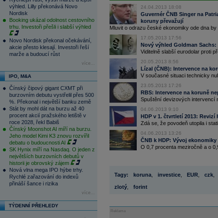
výhled. Lilly překonává Novo
24.04.2013 18:08
Nordisk
Guvernér ČNB Singer na Patria.
Booking ukázal odolnost cestovního
koruny převažují
trhu. Investoři přešli i slabší výhled
Mluvit o odrazu české ekonomiky ode dna by v
17.05.2013 17:56
Novo Nordisk překonal očekávání,
Nový výhled Goldman Sachs: Pe
akcie přesto klesají. Investoři řeší
Viditelně slabší eurodolar proti p
marže a budoucí růst
20.05.2013 8:56
více...
Lízal (ČNB): Intervence na ko
V současné situaci technicky nul
IPO, M&A
23.05.2013 17:26
Čínský čipový gigant CXMT při
RBS: Intervence na koruně n
burzovním debutu vystřelil přes 500
Spuštění devizových intervencí 
%. Překonal i největší banku země
Stát by mohl dát na burzu až 40
04.06.2013 9:10
procent akcií pražského letiště v
HDP v 1. čtvrtletí 2013: Revizí
roce 2028, řekl Babiš
Zdá se, že povodeň utopila i sta
Čínský Moonshot AI míří na burzu.
04.06.2013 13:26
Jeho model Kimi K3 znovu rozvířil
ČNB k HDP: Vývoj ekonomiky z
debatu o budoucnosti AI
O 0,7 procenta meziročně a o 0,
SK Hynix míří na Nasdaq. O jeden z
největších burzovních debutů v
historii je obrovský zájem
Nová vlna mega IPO hýbe trhy.
Tagy:
koruna
,
investice
,
EUR
,
czk
,
Rychlé zařazování do indexů
přináší šance i rizika
zlotý
,
forint
více...
TÝDENNÍ PŘEHLEDY
Reklama