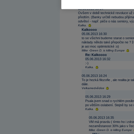
..
05.06.2013 16:14
Ovšem v době technické revoluce už n
předtím. (Banky určitě nebudou přijím
odvětví - např. péče o nás seniory, v
Kalka.
Kalkoooo
05.06.2013 16:30
to se všichni budeme starat o senio
náklady někdo také přepočte ne ? ž
je asi moc optimistické :o)
Mike -Green D. is killing Europe
Re: Kalkoooo
05.06.2013 16:32
:-)
Kalka.
05.06.2013 16:24
To je hezká filozofie , ale realita j
dále.
Velkamedvědice
05.06.2013 16:29
Psala jsem snad o rychlém posilov
po větším oslabení. Stejně by se 
Kalka.
05.06.2013 16:35
VM má pravdu ( tímto ho i zdr
nezaměstanost 30% jako v řec
Mike -Green D. is killing Europe