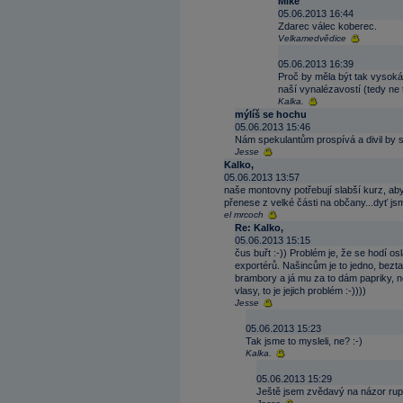
Mike
05.06.2013 16:44
Zdarec válec koberec.
Velkamedvědice
05.06.2013 16:39
Proč by měla být tak vysoká
naší vynalézavostí (tedy ne to
Kalka.
mýlíš se hochu
05.06.2013 15:46
Nám spekulantům prospívá a divil by se
Jesse
Kalko,
05.06.2013 13:57
naše montovny potřebují slabší kurz, ab
přenese z velké části na občany...dyť js
el mrcoch
Re: Kalko,
05.06.2013 15:15
čus buřt :-)) Problém je, že se hodí 
exportérů. Našincům je to jedno, bezta
brambory a já mu za to dám papriky, n
vlasy, to je jejich problém :-))))
Jesse
05.06.2013 15:23
Tak jsme to mysleli, ne? :-)
Kalka.
05.06.2013 15:29
Ještě jsem zvědavý na názor ruphe