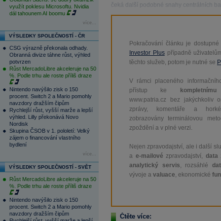
čeká další podobné snahy centrálních ba
využít poklesu Microsoftu. Nvidia
dál tahounem AI boomu
více...
VÝSLEDKY SPOLEČNOSTÍ - ČR
Pokračování článku je dostupné
CSG výrazně překonala odhady.
Investor Plus
případně uživatelů
Obranná divize táhne růst, výhled
potvrzen
těchto služeb, potom je nutné se
P
Růst MercadoLibre akceleruje na 50
%. Podle trhu ale roste příliš draze
V rámci placeného informačního
Nintendo navýšilo zisk o 150
přístup ke
kompletnímu
procent. Switch 2 a Mario pomohly
www.patria.cz bez jakýchkoliv 
navzdory dražším čipům
zprávy, komentáře a hork
Rychlejší růst, vyšší marže a lepší
výhled. Lilly překonává Novo
zobrazovány terminálovou meto
Nordisk
zpoždění a v plné verzi.
Skupina ČSOB v 1. pololetí: Velký
zájem o financování vlastního
bydlení
Nejen zpravodajství, ale i další sl
více...
a
e-mailové
zpravodajství,
data
z
analytický servis
, rozsáhlé
da
VÝSLEDKY SPOLEČNOSTÍ - SVĚT
vývoje a
valuace
, ekonomické
fu
Růst MercadoLibre akceleruje na 50
%. Podle trhu ale roste příliš draze
Nintendo navýšilo zisk o 150
procent. Switch 2 a Mario pomohly
navzdory dražším čipům
Čtěte více:
Rychlejší růst, vyšší marže a lepší