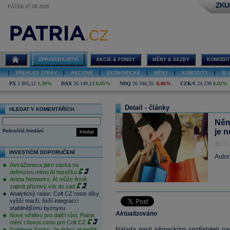
ZKU
PÁTEK 07.08.2026
ZPRAVODAJSTVÍ
AKCIE & FONDY
MĚNY & SAZBY
KOMODIT
|
PŘEHLED ZPRÁV
|
AKCIOVÉ
|
EKONOMICKÉ
|
MĚNY
|
KOMODITY
|
SL
PX
2 805,12
1,30%
DAX
26 140,13
0,05%
NDQ
26 348,35
-0,06%
CZK/€
24,230
0,02%
Detail - články
HLEDAT V KOMENTÁŘÍCH
Němc
je n
Pokročilé hledání
hledat
30.07
INVESTIČNÍ DOPORUČENÍ
Autor
AstraZeneca jako sázka na
defenzivu mimo AI horečku
Arista Networks: AI může firmě
zajistit příznivý vítr do zad
Analytický radar: Colt CZ roste díky
vyšší marži, širší integraci i
stabilnějšímu byznysu
Aktualizováno
Nové střelivo pro další růst. Patria
mění cílovou cenu pro Colt CZ
Nálada mezi německými spotřebiteli nad
Goldman Sachs: Je dobrý okamžik