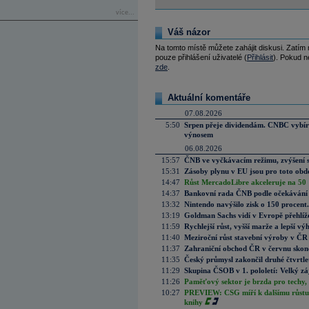
více...
Váš názor
Na tomto místě můžete zahájit diskusi. Zatím
pouze přihlášení uživatelé (
Přihlásit
). Pokud ne
zde
.
Aktuální komentáře
07.08.2026
5:50
Srpen přeje dividendám. CNBC vybírá
výnosem
06.08.2026
15:57
ČNB ve vyčkávacím režimu, zvýšení s
15:31
Zásoby plynu v EU jsou pro toto obdo
14:47
Růst MercadoLibre akceleruje na 50 %
14:37
Bankovní rada ČNB podle očekávání 
13:32
Nintendo navýšilo zisk o 150 procen
13:19
Goldman Sachs vidí v Evropě přehlíže
11:59
Rychlejší růst, vyšší marže a lepší v
11:40
Meziroční růst stavební výroby v ČR
11:37
Zahraniční obchod ČR v červnu skonč
11:35
Český průmysl zakončil druhé čtvrtlet
11:29
Skupina ČSOB v 1. pololetí: Velký zá
11:26
Paměťový sektor je brzda pro techy,
10:27
PREVIEW: CSG míří k dalšímu růstu.
knihy