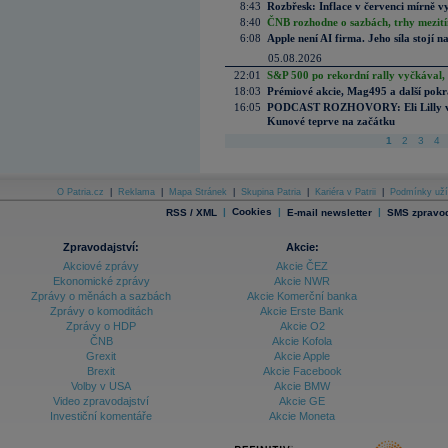
8:43
Rozbřesk: Inflace v červenci mírně v
8:40
ČNB rozhodne o sazbách, trhy mezitím
6:08
Apple není AI firma. Jeho síla stojí n
05.08.2026
22:01
S&P 500 po rekordní rally vyčkával,
18:03
Prémiové akcie, Mag495 a další pokr
16:05
PODCAST ROZHOVORY: Eli Lilly vs. 
Kunové teprve na začátku
1
2
3
4
O Patria.cz
|
Reklama
|
Mapa Stránek
|
Skupina Patria
|
Kariéra v Patrii
|
Podmínky uží
|
Cookies
|
|
RSS / XML
E-mail newsletter
SMS zpravod
Zpravodajství:
Akcie:
Akciové zprávy
Akcie ČEZ
Ekonomické zprávy
Akcie NWR
Zprávy o měnách a sazbách
Akcie Komerční banka
Zprávy o komoditách
Akcie Erste Bank
Zprávy o HDP
Akcie O2
ČNB
Akcie Kofola
Grexit
Akcie Apple
Brexit
Akcie Facebook
Volby v USA
Akcie BMW
Video zpravodajství
Akcie GE
Investiční komentáře
Akcie Moneta