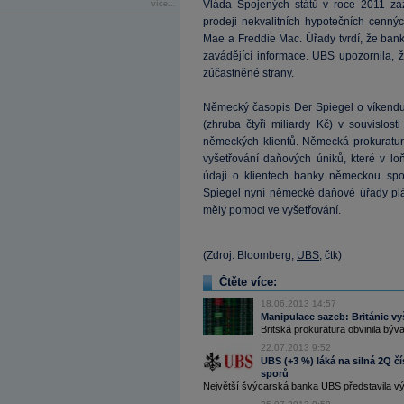
Vláda Spojených států v roce 2011 zaž
více...
prodeji nekvalitních hypotečních cenn
Mae a Freddie Mac. Úřady tvrdí, že ban
zavádějící informace. UBS upozornila, ž
zúčastněné strany.
Německý časopis Der Spiegel o víkendu 
(zhruba čtyři miliardy Kč) v souvislos
německých klientů. Německá prokuratura
vyšetřování daňových úniků, které v l
údaji o klientech banky německou spol
Spiegel nyní německé daňové úřady plán
měly pomoci ve vyšetřování.
(Zdroj: Bloomberg,
UBS
, čtk)
Čtěte více:
18.06.2013 14:57
Manipulace sazeb: Británie 
Britská prokuratura obvinila bý
22.07.2013 9:52
UBS (+3 %) láká na silná 2Q čís
sporů
Největší švýcarská banka UBS představila vý