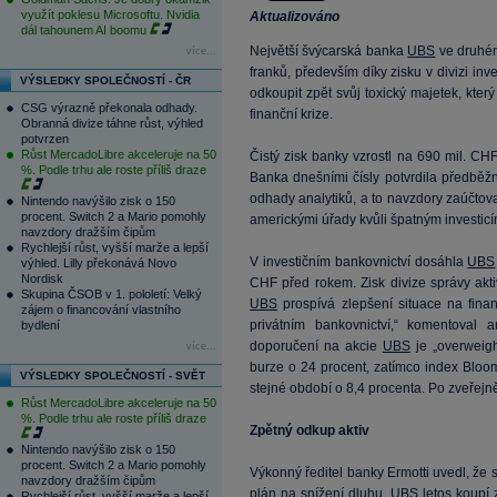
využít poklesu Microsoftu. Nvidia
Aktualizováno
dál tahounem AI boomu
Největší švýcarská banka
UBS
ve druhém 
více...
franků, především díky zisku v divizi in
VÝSLEDKY SPOLEČNOSTÍ - ČR
odkoupit zpět svůj toxický majetek, kte
CSG výrazně překonala odhady.
finanční krize.
Obranná divize táhne růst, výhled
potvrzen
Růst MercadoLibre akceleruje na 50
Čistý zisk banky vzrostl na 690 mil. C
%. Podle trhu ale roste příliš draze
Banka dnešními čísly potvrdila předběž
odhady analytiků, a to navzdory zaúčtov
Nintendo navýšilo zisk o 150
procent. Switch 2 a Mario pomohly
americkými úřady kvůli špatným investic
navzdory dražším čipům
Rychlejší růst, vyšší marže a lepší
V investičním bankovnictví dosáhla
UBS
výhled. Lilly překonává Novo
Nordisk
CHF před rokem. Zisk divize správy akt
Skupina ČSOB v 1. pololetí: Velký
UBS
prospívá zlepšení situace na finanč
zájem o financování vlastního
privátním bankovnictví,“ komentoval a
bydlení
doporučení na akcie
UBS
je „overweigh
více...
burze o 24 procent, zatímco index Bloo
VÝSLEDKY SPOLEČNOSTÍ - SVĚT
stejné období o 8,4 procenta. Po zveřejněn
Růst MercadoLibre akceleruje na 50
%. Podle trhu ale roste příliš draze
Zpětný odkup aktiv
Nintendo navýšilo zisk o 150
procent. Switch 2 a Mario pomohly
Výkonný ředitel banky Ermotti uvedl, že 
navzdory dražším čipům
plán na snížení dluhu.
UBS
letos koupí 
Rychlejší růst, vyšší marže a lepší