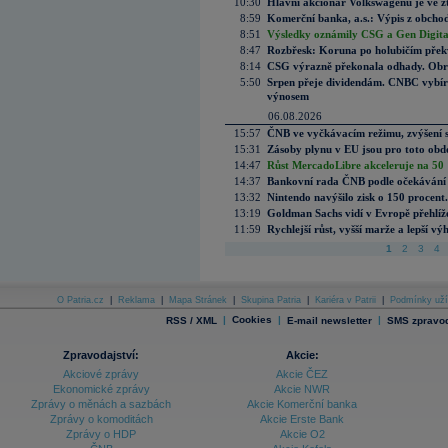
10:30
Hlavní akcionář Volkswagenu je ve z
8:59
Komerční banka, a.s.: Výpis z obchod
8:51
Výsledky oznámily CSG a Gen Digital
8:47
Rozbřesk: Koruna po holubičím přek
8:14
CSG výrazně překonala odhady. Obran
5:50
Srpen přeje dividendám. CNBC vybírá
výnosem
06.08.2026
15:57
ČNB ve vyčkávacím režimu, zvýšení s
15:31
Zásoby plynu v EU jsou pro toto obdo
14:47
Růst MercadoLibre akceleruje na 50 %
14:37
Bankovní rada ČNB podle očekávání 
13:32
Nintendo navýšilo zisk o 150 procen
13:19
Goldman Sachs vidí v Evropě přehlíže
11:59
Rychlejší růst, vyšší marže a lepší v
1
2
3
4
O Patria.cz
|
Reklama
|
Mapa Stránek
|
Skupina Patria
|
Kariéra v Patrii
|
Podmínky uží
|
Cookies
|
|
RSS / XML
E-mail newsletter
SMS zpravod
Zpravodajství:
Akcie:
Akciové zprávy
Akcie ČEZ
Ekonomické zprávy
Akcie NWR
Zprávy o měnách a sazbách
Akcie Komerční banka
Zprávy o komoditách
Akcie Erste Bank
Zprávy o HDP
Akcie O2