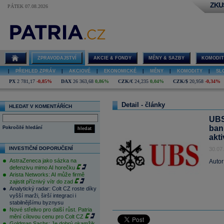
ZKU
PÁTEK 07.08.2026
ZPRAVODAJSTVÍ
AKCIE & FONDY
MĚNY & SAZBY
KOMODIT
|
PŘEHLED ZPRÁV
|
AKCIOVÉ
|
EKONOMICKÉ
|
MĚNY
|
KOMODITY
|
SL
PX
2 781,17
-0,85%
DAX
26 363,68
0,86%
CZK/€
24,235
0,04%
CZK/$
20,958
-0,34%
Detail - články
HLEDAT V KOMENTÁŘÍCH
UBS
ban
Pokročilé hledání
hledat
akti
INVESTIČNÍ DOPORUČENÍ
30.07
AstraZeneca jako sázka na
Autor
defenzivu mimo AI horečku
Arista Networks: AI může firmě
zajistit příznivý vítr do zad
Analytický radar: Colt CZ roste díky
vyšší marži, širší integraci i
stabilnějšímu byznysu
Nové střelivo pro další růst. Patria
mění cílovou cenu pro Colt CZ
Goldman Sachs: Je dobrý okamžik