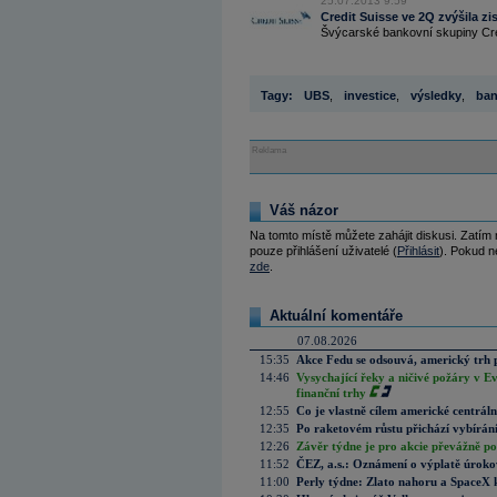
25.07.2013 9:59
Credit Suisse ve 2Q zvýšila zi
Švýcarské bankovní skupiny Cred
Tagy:
UBS
,
investice
,
výsledky
,
ba
Reklama
Váš názor
Na tomto místě můžete zahájit diskusi. Zatím
pouze přihlášení uživatelé (
Přihlásit
). Pokud ne
zde
.
Aktuální komentáře
07.08.2026
15:35
Akce Fedu se odsouvá, americký trh 
14:46
Vysychající řeky a ničivé požáry v E
finanční trhy
12:55
Co je vlastně cílem americké centrál
12:35
Po raketovém růstu přichází vybírán
12:26
Závěr týdne je pro akcie převážně po
11:52
ČEZ, a.s.: Oznámení o výplatě úrok
11:00
Perly týdne: Zlato nahoru a SpaceX 