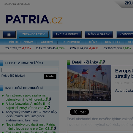
ZKU
SOBOTA 08.08.2026
ZPRAVODAJSTVÍ
AKCIE & FONDY
MĚNY & SAZBY
KOMODIT
|
PŘEHLED ZPRÁV
|
AKCIOVÉ
|
EKONOMICKÉ
|
MĚNY
|
KOMODITY
|
SL
PX
2 785,07
-0,71%
DAX
26 319,45
0,69%
CZK/€
24,232
-0,02%
CZK/$
20,966
0,00%
Detail - články
HLEDAT V KOMENTÁŘÍCH
Evropsk
ztratil
Pokročilé hledání
hledat
19.08.2013 
INVESTIČNÍ DOPORUČENÍ
Autor:
Jak
AstraZeneca jako sázka na
defenzivu mimo AI horečku
Arista Networks: AI může firmě
zajistit příznivý vítr do zad
Analytický radar: Colt CZ roste díky
vyšší marži, širší integraci i
První obchodní den nového týdne zakonči
stabilnějšímu byznysu
Nové střelivo pro další růst. Patria
investoři rozhodli vybrat své zisky poté, c
mění cílovou cenu pro Colt CZ
Goldman Sachs: Je dobrý okamžik