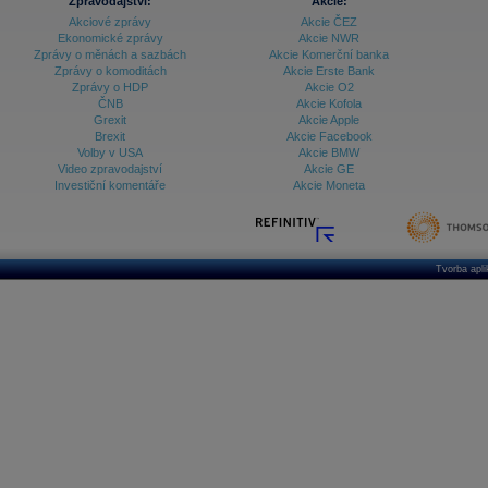
Zpravodajství:
Akcie:
Akciové zprávy
Akcie ČEZ
Ekonomické zprávy
Akcie NWR
Zprávy o měnách a sazbách
Akcie Komerční banka
Zprávy o komoditách
Akcie Erste Bank
Zprávy o HDP
Akcie O2
ČNB
Akcie Kofola
Grexit
Akcie Apple
Brexit
Akcie Facebook
Volby v USA
Akcie BMW
Video zpravodajství
Akcie GE
Investiční komentáře
Akcie Moneta
Tvorba apl