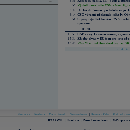
8:59
Komerční banka, a.s.: Výpis z obchod
více...
8:51
Výsledky oznámily CSG a Gen Digital
8:47
Rozbřesk: Koruna po holubičím přek
8:14
CSG výrazně překonala odhady. Obran
5:50
Srpen přeje dividendám. CNBC vybírá
výnosem
06.08.2026
15:57
ČNB ve vyčkávacím režimu, zvýšení s
15:31
Zásoby plynu v EU jsou pro toto obdo
14:47
Růst MercadoLibre akceleruje na 50 %
1
2
3
4
O Patria.cz
|
Reklama
|
Mapa Stránek
|
Skupina Patria
|
Kariéra v Patrii
|
Podmínky uží
|
Cookies
|
|
RSS / XML
E-mail newsletter
SMS zpravod