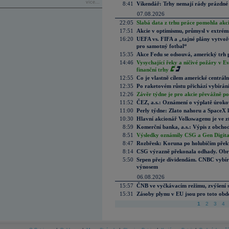
více...
8:41
Víkendář: Trhy nemají rády prázdné 
07.08.2026
22:05
Slabá data z trhu práce pomohla akc
17:51
Akcie v optimismu, průmysl v extrémn
16:20
UEFA vs. FIFA a „tajné plány vytvoř
pro samotný fotbal“
15:35
Akce Fedu se odsouvá, americký trh 
14:46
Vysychající řeky a ničivé požáry v E
finanční trhy
12:55
Co je vlastně cílem americké centrál
12:35
Po raketovém růstu přichází vybírán
12:26
Závěr týdne je pro akcie převážně po
11:52
ČEZ, a.s.: Oznámení o výplatě úrok
11:00
Perly týdne: Zlato nahoru a SpaceX 
10:30
Hlavní akcionář Volkswagenu je ve z
8:59
Komerční banka, a.s.: Výpis z obchod
8:51
Výsledky oznámily CSG a Gen Digital
8:47
Rozbřesk: Koruna po holubičím přek
8:14
CSG výrazně překonala odhady. Obran
5:50
Srpen přeje dividendám. CNBC vybírá
výnosem
06.08.2026
15:57
ČNB ve vyčkávacím režimu, zvýšení s
15:31
Zásoby plynu v EU jsou pro toto obdo
1
2
3
4