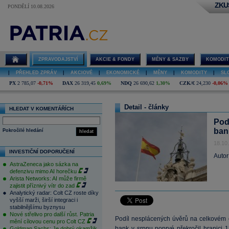
ZKU
PONDĚLÍ 10.08.2026
ZPRAVODAJSTVÍ
AKCIE & FONDY
MĚNY & SAZBY
KOMODIT
|
PŘEHLED ZPRÁV
|
AKCIOVÉ
|
EKONOMICKÉ
|
MĚNY
|
KOMODITY
|
SL
PX
2 785,07
-0,71%
DAX
26 319,45
0,69%
NDQ
26 690,62
1,30%
CZK/€
24,230
-0,06%
Detail - články
HLEDAT V KOMENTÁŘÍCH
Pod
ban
Pokročilé hledání
hledat
18.10
INVESTIČNÍ DOPORUČENÍ
Autor
AstraZeneca jako sázka na
defenzivu mimo AI horečku
Arista Networks: AI může firmě
zajistit příznivý vítr do zad
Analytický radar: Colt CZ roste díky
vyšší marži, širší integraci i
stabilnějšímu byznysu
Nové střelivo pro další růst. Patria
Podíl nesplácených úvěrů na celkovém o
mění cílovou cenu pro Colt CZ
bank v srpnu poprvé překročil hranici 
Goldman Sachs: Je dobrý okamžik