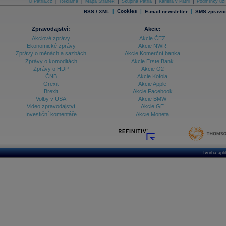
O Patria.cz
|
Reklama
|
Mapa Stránek
|
Skupina Patria
|
Kariéra v Patrii
|
Podmínky uží
|
Cookies
|
|
RSS / XML
E-mail newsletter
SMS zpravod
Zpravodajství:
Akcie:
Akciové zprávy
Akcie ČEZ
Ekonomické zprávy
Akcie NWR
Zprávy o měnách a sazbách
Akcie Komerční banka
Zprávy o komoditách
Akcie Erste Bank
Zprávy o HDP
Akcie O2
ČNB
Akcie Kofola
Grexit
Akcie Apple
Brexit
Akcie Facebook
Volby v USA
Akcie BMW
Video zpravodajství
Akcie GE
Investiční komentáře
Akcie Moneta
Tvorba apl