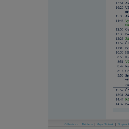
17:51
Ak
16:20
UE
pr
15:35
Ak
14:46
Vy
fi
12:55
Co
12:35
Po
12:26
Zá
11:52
ČE
11:00
Pe
10:30
Hl
8:59
Ko
8:51
Vý
8:47
Ro
8:14
CS
5:50
Sr
vý
06
15:57
ČN
15:31
Zá
14:47
Rů
14:37
Ba
O Patria.cz
|
Reklama
|
Mapa Stránek
|
Skupina P