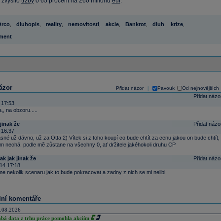
 zvýšilo
tržby
o 65 procent na 260 milionů
eur
.
rco
,
dluhopis
,
reality
,
nemovitosti
,
akcie
,
Bankrot
,
dluh
,
krize
,
ment
ázor
Přidat názor
Pavouk
Od nejnovějších
|
Přidat názo
 17:53
a,, na obzoru.....
jinak že
Přidat názo
 16:37
jasné už dávno, už za Otta 2) Vítek si z toho koupí co bude chtít za cenu jakou on bude chtít,
om nechá. podle mě zůstane na všechny 0, ať držitele jakéhokoli druhu CP
ak jak jinak že
Přidat názo
14 17:18
e nekolik scenaru jak to bude pokracovat a zadny z nich se mi nelibi
lní komentáře
.08.2026
abá data z trhu práce pomohla akciím