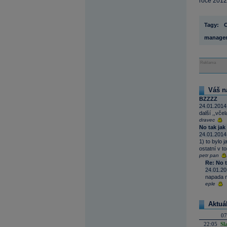
roce 2012
Tagy:
O
manage
Reklama
Váš n
BZZZZ
24.01.2014
další ,,včel
dravec
No tak jak 
24.01.2014
1) to bylo 
ostatní v t
petr pan
Re: No t
24.01.20
napada m
eple
Aktuá
07
22:05
Sl