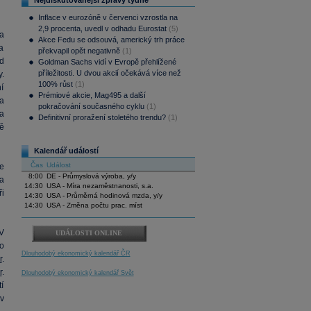
Nejdiskutovanější zprávy týdne
Inflace v eurozóně v červenci vzrostla na
2,9 procenta, uvedl v odhadu Eurostat
(5)
a
Akce Fedu se odsouvá, americký trh práce
a
překvapil opět negativně
(1)
d
Goldman Sachs vidí v Evropě přehlížené
příležitosti. U dvou akcií očekává více než
.
100% růst
(1)
í
Prémiové akcie, Mag495 a další
a
pokračování současného cyklu
(1)
a
Definitivní proražení stoletého trendu?
(1)
ě
Kalendář událostí
Čas
Událost
e
8:00
DE - Průmyslová výroba, y/y
a
14:30
USA - Míra nezaměstnanosti, s.a.
i
14:30
USA - Průměrná hodinová mzda, y/y
14:30
USA - Změna počtu prac. míst
V
UDÁLOSTI ONLINE
o
Dlouhodobý ekonomický kalendář ČR
r
.
r
.
Dlouhodobý ekonomický kalendář Svět
tí
v