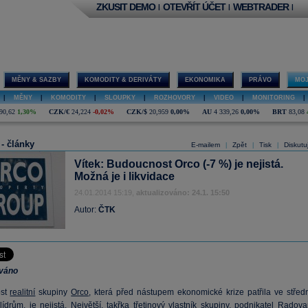
ZKUSIT DEMO
OTEVŘÍT ÚČET
WEBTRADER
|
|
|
MĚNY & SAZBY
KOMODITY & DERIVÁTY
EKONOMIKA
PRÁVO
MOJ
|
MĚNY
|
KOMODITY
|
SLOUPKY
|
ROZHOVORY
|
VIDEO
|
MONITORING
|
90,62
1,30%
CZK/€
24,224
-0,02%
CZK/$
20,959
0,00%
AU
4 339,26
0,00%
BRT
83,08
 - články
E-mailem
Zpět
Tisk
Diskutu
|
|
|
Vítek: Budoucnost Orco (-7 %) je nejistá.
Možná je i likvidace
24.01.2014 15:19,
aktualizováno: 24.1. 15:50
Autor:
ČTK
ováno
ost
realitní
skupiny
Orco
, která před nástupem ekonomické krize patřila ve středn
ídrům, je nejistá. Největší, takřka třetinový vlastník skupiny, podnikatel Radova