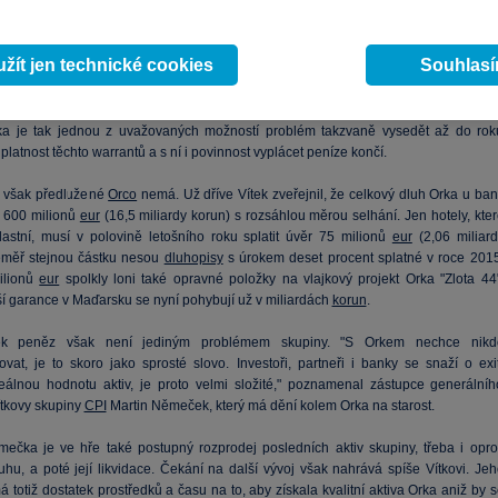
. V současné ceně akcií, která se dostala dokonce pod svou nominální hodnotu
 uvedené náklady zahrnuty nejsou.
žít jen technické cookies
Souhlas
rávníci a ekonomové nyní hledají možnosti, jak se těmto závazkům vyhnout. Dohod
ícím managementem přitom příliš možná není, zakladatel skupiny Ott totiž drží je
ovinu warrantů, zbytek už dříve rozprodal a jejich současní držitelé nejsou známi
ka je tak jednou z uvažovaných možností problém takzvaně vysedět až do rok
platnost těchto warrantů a s ní i povinnost vyplácet peníze končí.
u však předlužené
Orco
nemá. Už dříve Vítek zveřejnil, že celkový dluh Orka u ban
 600 milionů
eur
(16,5 miliardy korun) s rozsáhlou měrou selhání. Jen hotely, kte
lastní, musí v polovině letošního roku splatit úvěr 75 milionů
eur
(2,06 miliard
éměř stejnou částku nesou
dluhopisy
s úrokem deset procent splatné v roce 2015
ilionů
eur
spolkly loni také opravné položky na vlajkový projekt Orka "Zlota 44"
ší garance v Maďarsku se nyní pohybují už v miliardách
korun
.
ek peněz však není jediným problémem skupiny. "S Orkem nechce nikd
ovat, je to skoro jako sprosté slovo. Investoři, partneři i banky se snaží o exit
reálnou hodnotu aktiv, je proto velmi složité," poznamenal zástupce generálníh
ítkovy skupiny
CPI
Martin Němeček, který má dění kolem Orka na starost.
ečka je ve hře také postupný rozprodej posledních aktiv skupiny, třeba i oprot
uhu, a poté její likvidace. Čekání na další vývoj však nahrává spíše Vítkovi. Jeh
 totiž dostatek prostředků a času na to, aby získala kvalitní aktiva Orka aniž by 