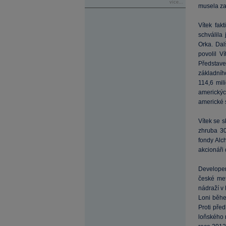
více...
musela za
Vítek fak
schválila
Orka. Dal
povolil Ví
Představe
základníh
114,6 mil
americký
americké s
Vítek se 
zhruba 30
fondy Alch
akcionáři 
Develope
české met
nádraží v
Loni běhe
Proti před
loňského 