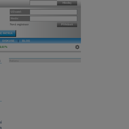
Hledej
Uživatel:
Heslo:
Nová registrace
Přihlásit
E PATRIA
DISKUSE
|
BLOG
4,61%
j
Reklama
í
n