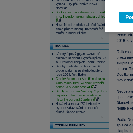
akcionářů
výhled. Lilly překonává Novo
však výše
Nordisk
Booking ukázal odolnost cestovního
trhu. Investoři přešli i slabší výhled
Pou
Vítkovi p
se stávaj
Novo Nordisk překonal očekávání,
akcie přesto klesají. Investoři řeší
zhruba pol
marže a budoucí růst
Podle Vít
více...
2019, kdy 
IPO, M&A
Tolik čas
Čínský čipový gigant CXMT při
přesahuje
burzovním debutu vystřelil přes 500
%. Překonal i největší banku země
skupina v
Stát by mohl dát na burzu až 40
korun). T
procent akcií pražského letiště v
Desítky m
roce 2028, řekl Babiš
Čínský Moonshot AI míří na burzu.
Navíc dal
Jeho model Kimi K3 znovu rozvířil
debatu o budoucnosti AI
SK Hynix míří na Nasdaq. O jeden z
Nedostat
největších burzovních debutů v
spoluprac
historii je obrovský zájem
Stanovit 
Nová vlna mega IPO hýbe trhy.
Rychlé zařazování do indexů
ředitele V
přináší šance i rizika
více...
Podle Něm
splátce dl
TÝDENNÍ PŘEHLEDY
skupina má