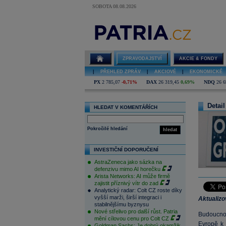
SOBOTA 08.08.2026
ZPRAVODAJSTVÍ
AKCIE & FONDY
|
PŘEHLED ZPRÁV
|
AKCIOVÉ
|
EKONOMICKÉ
PX
2 785,07
-0,71%
DAX
26 319,45
0,69%
NDQ
26 6
Detail
HLEDAT V KOMENTÁŘÍCH
Pokročilé hledání
hledat
INVESTIČNÍ DOPORUČENÍ
AstraZeneca jako sázka na
defenzivu mimo AI horečku
Arista Networks: AI může firmě
zajistit příznivý vítr do zad
Analytický radar: Colt CZ roste díky
vyšší marži, širší integraci i
Aktualiz
stabilnějšímu byznysu
Nové střelivo pro další růst. Patria
Budoucn
mění cílovou cenu pro Colt CZ
Evropě k l
Goldman Sachs: Je dobrý okamžik