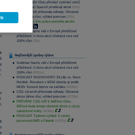
,
Po raketovém růstu přichází vybírání zisků.
Zaměstnanci SpaceX prodávají akcie
(63x)
CSG výrazně překonala odhady. Obranná
divize táhne růst, výhled potvrzen
(55x)
ím
a
Slabá data z trhu práce pomohla akciím
n
(55x)
.
Goldman Sachs vidí v Evropě přehlížené
u
příležitosti. U dvou akcií očekává více než
100% růst
(32x)
k
Nejčtenější zprávy týdne
ré
Goldman Sachs vidí v Evropě přehlížené
y
příležitosti. U dvou akcií očekává více než
.
100% růst
(8261x)
.
PODCAST ROZHOVORY: Eli Lilly vs. Novo
Nordisk. Revoluce v léčbě obezity je podle
MUDr. Kunové teprve na začátku
(6596x)
CSG výrazně překonala odhady. Obranná
o
divize táhne růst, výhled potvrzen
(4729x)
.
PREVIEW: CSG míří k dalšímu růstu.
o
Klíčové bude tempo obranné divize a vývoj
zakázkové knihy
(4246x)
PODCAST Týdenní výhled: V centru
pozornosti AMD a Palantir
(4165x)
i
o
se