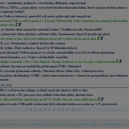
cie v optimismu, průmysl v extrémním, dluhopisy neprotestují
FA vs. FIFA a „tajné plány vytvořené bezcharakterními lidmi, které mají pochybné přínosy
o samotný fotbal“
ce Fedu se odsouvá, americký trh práce překvapil opět negativně
sychající řeky a ničivé požáry v Evropě. Klimatická rizika dopadají na průmysl, ekonomiku 
nanční trhy
 je vlastně cílem americké centrální banky? Nasliboval toho Warsh příliš?
 raketovém růstu přichází vybírání zisků. Zaměstnanci SpaceX prodávají akcie
věr týdne je pro akcie převážně pozitivní při vyčkávání na nová data
Z, a.s.: Oznámení o výplatě úrokového výnosu
rly týdne: Zlato nahoru a SpaceX k 10 bilionům dolarů
avní akcionář Volkswagenu je ve ztrátě, automobilku vyzval k rychlým opatřením
merční banka, a.s.: Výpis z obchodního rejstříku
sledky oznámily CSG a Gen Digital, Trump uvalil nová cla. Evropa zahájí opatrně
zbřesk: Koruna po holubičím překvapení ČNB v defenzivě
G výrazně překonala odhady. Obranná divize táhne růst, výhled potvrzen
pen přeje dividendám. CNBC vybírá mezi aristokraty s růstovým potenciálem i pravidelným
nosem
.08.2026
B ve vyčkávacím režimu, zvýšení sazeb ale zůstává dále ve hře
soby plynu v EU jsou pro toto období rekordně nízké, ukazují data
st MercadoLibre akceleruje na 50 %. Podle trhu ale roste příliš draze
nkovní rada ČNB podle očekávání drží základní úrokovou sazbu na 3,75 procentech
1
2
3
4
5
6
7
8
9
10
>>
atria
|
Kariéra v Patrii
|
Podmínky užívání stránek
|
Ochrana osobních údajů
|
Pravidla diskuse
|
Inve