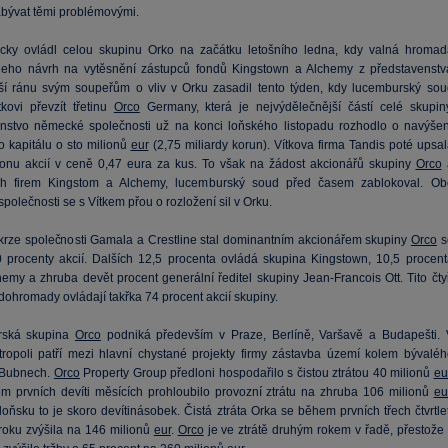
bývat těmi problémovými.
ticky ovládl celou skupinu Orko na začátku letošního ledna, kdy valná hromad
 jeho návrh na vytěsnění zástupců fondů Kingstown a Alchemy z představenstv
ší ránu svým soupeřům o vliv v Orku zasadil tento týden, kdy lucemburský sou
tkovi převzít třetinu
Orco
Germany, která je nejvýdělečnější částí celé skupiny
nstvo německé společnosti už na konci loňského listopadu rozhodlo o navýšen
o kapitálu o sto milionů
eur
(2,75 miliardy korun). Vítkova firma Tandis poté upsal
ionu akcií v ceně 0,47 eura za kus. To však na žádost akcionářů skupiny
Orco
ch firem Kingstom a Alchemy, lucemburský soud před časem zablokoval. Ob
polečnosti se s Vítkem přou o rozložení sil v Orku.
skrze společnosti Gamala a Crestline stal dominantním akcionářem skupiny
Orco
s
 procenty akcií. Dalších 12,5 procenta ovládá skupina Kingstown, 10,5 procent
emy a zhruba devět procent generální ředitel skupiny Jean-Francois Ott. Tito čtyř
dohromady ovládají takřka 74 procent akcií skupiny.
rská skupina
Orco
podniká především v Praze, Berlíně, Varšavě a Budapešti. 
ropoli patří mezi hlavní chystané projekty firmy zástavba území kolem bývaléh
 Bubnech.
Orco
Property Group předloni hospodařilo s čistou ztrátou 40 milionů
eu
m prvních devíti měsících prohloubilo provozní ztrátu na zhruba 106 milionů
eu
loňsku to je skoro devítinásobek. Čistá ztráta Orka se během prvních třech čtvrtle
roku zvýšila na 146 milionů
eur
.
Orco
je ve ztrátě druhým rokem v řadě, přestože 