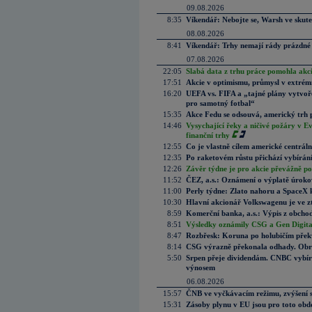
09.08.2026
8:35
Víkendář: Nebojte se, Warsh ve skute
08.08.2026
8:41
Víkendář: Trhy nemají rády prázdné 
07.08.2026
22:05
Slabá data z trhu práce pomohla akc
17:51
Akcie v optimismu, průmysl v extrémn
16:20
UEFA vs. FIFA a „tajné plány vytvoř
pro samotný fotbal“
15:35
Akce Fedu se odsouvá, americký trh 
14:46
Vysychající řeky a ničivé požáry v E
finanční trhy
12:55
Co je vlastně cílem americké centrál
12:35
Po raketovém růstu přichází vybírán
12:26
Závěr týdne je pro akcie převážně po
11:52
ČEZ, a.s.: Oznámení o výplatě úrok
11:00
Perly týdne: Zlato nahoru a SpaceX 
10:30
Hlavní akcionář Volkswagenu je ve z
8:59
Komerční banka, a.s.: Výpis z obchod
8:51
Výsledky oznámily CSG a Gen Digital
8:47
Rozbřesk: Koruna po holubičím přek
8:14
CSG výrazně překonala odhady. Obran
5:50
Srpen přeje dividendám. CNBC vybírá
výnosem
06.08.2026
15:57
ČNB ve vyčkávacím režimu, zvýšení s
15:31
Zásoby plynu v EU jsou pro toto obdo