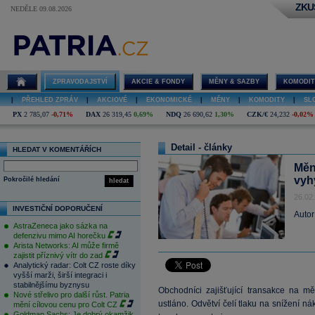
ZKU
NEDĚLE 09.08.2026
ZPRAVODAJSTVÍ
AKCIE & FONDY
MĚNY & SAZBY
KOMODIT
|
PŘEHLED ZPRÁV
|
AKCIOVÉ
|
EKONOMICKÉ
|
MĚNY
|
KOMODITY
|
SL
PX
2 785,07
-0,71%
DAX
26 319,45
0,69%
NDQ
26 690,62
1,30%
CZK/€
24,232
-0,02%
Detail - články
HLEDAT V KOMENTÁŘÍCH
Měn
vyh
Pokročilé hledání
hledat
26.02
INVESTIČNÍ DOPORUČENÍ
Autor
AstraZeneca jako sázka na
defenzivu mimo AI horečku
Arista Networks: AI může firmě
zajistit příznivý vítr do zad
Analytický radar: Colt CZ roste díky
vyšší marži, širší integraci i
stabilnějšímu byznysu
Obchodníci zajišťující transakce na m
Nové střelivo pro další růst. Patria
ustláno. Odvětví čelí tlaku na snížení 
mění cílovou cenu pro Colt CZ
Goldman Sachs: Je dobrý okamžik