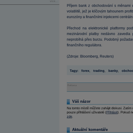
více...
Příjem bank z obchodování s měnami už 
volatilitě, jež je klíčovým tahounem prof
eurozóny a finančními injekcemi centráln
Přechod na elektronické platformy pod
mezinárodní platby nedávno zavedla 
neprobíhá přes burzu. Podobný požadav
finančního regulátora.
(Zdroje: Bloomberg, Reuters)
Tagy:
forex
,
trading
,
banky
,
obcho
Reklama
Váš názor
Na tomto místě můžete zahájit diskusi. Zatím
pouze přihlášení uživatelé (
Přihlásit
). Pokud ne
zde
.
Aktuální komentáře