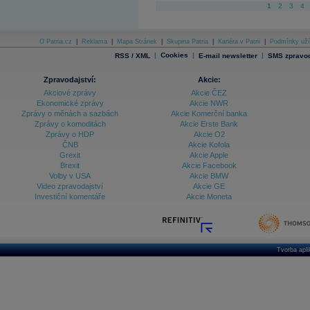
1
2
3
4
O Patria.cz
|
Reklama
|
Mapa Stránek
|
Skupina Patria
|
Kariéra v Patrii
|
Podmínky uží
|
Cookies
|
|
RSS / XML
E-mail newsletter
SMS zpravod
Zpravodajství:
Akcie:
Akciové zprávy
Akcie ČEZ
Ekonomické zprávy
Akcie NWR
Zprávy o měnách a sazbách
Akcie Komerční banka
Zprávy o komoditách
Akcie Erste Bank
Zprávy o HDP
Akcie O2
ČNB
Akcie Kofola
Grexit
Akcie Apple
Brexit
Akcie Facebook
Volby v USA
Akcie BMW
Video zpravodajství
Akcie GE
Investiční komentáře
Akcie Moneta
Tvorba apl