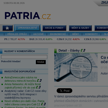
ZKU
SOBOTA 08.08.2026
ZPRAVODAJSTVÍ
AKCIE & FONDY
MĚNY & SAZBY
KOMODIT
|
PŘEHLED ZPRÁV
|
AKCIOVÉ
|
EKONOMICKÉ
|
MĚNY
|
KOMODITY
|
SL
PX
2 785,07
-0,71%
DAX
26 319,45
0,69%
CZK/€
24,232
-0,02%
CZK/$
20,966
0,00%
Detail - články
HLEDAT V KOMENTÁŘÍCH
Co 
oče
Pokročilé hledání
hledat
07.03
INVESTIČNÍ DOPORUČENÍ
Autor
AstraZeneca jako sázka na
defenzivu mimo AI horečku
Arista Networks: AI může firmě
zajistit příznivý vítr do zad
Analytický radar: Colt CZ roste díky
vyšší marži, širší integraci i
V rámci zpravodajského servisu přináším
stabilnějšímu byznysu
přehled důležitých domácích i zahraničníc
Nové střelivo pro další růst. Patria
mění cílovou cenu pro Colt CZ
pracovní týden od 10.
Goldman Sachs: Je dobrý okamžik