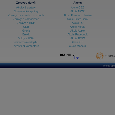
Zpravodajství:
Akcie:
Akciové zprávy
Akcie ČEZ
Ekonomické zprávy
Akcie NWR
Zprávy o měnách a sazbách
Akcie Komerční banka
Zprávy o komoditách
Akcie Erste Bank
Zprávy o HDP
Akcie O2
ČNB
Akcie Kofola
Grexit
Akcie Apple
Brexit
Akcie Facebook
Volby v USA
Akcie BMW
Video zpravodajství
Akcie GE
Investiční komentáře
Akcie Moneta
Tvorba apl