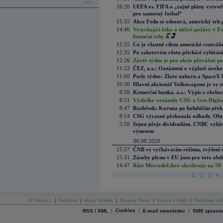
více...
16:20
UEFA vs. FIFA a „tajné plány vytvoř
pro samotný fotbal“
15:35
Akce Fedu se odsouvá, americký trh 
14:46
Vysychající řeky a ničivé požáry v E
finanční trhy
12:55
Co je vlastně cílem americké centrál
12:35
Po raketovém růstu přichází vybírán
12:26
Závěr týdne je pro akcie převážně po
11:52
ČEZ, a.s.: Oznámení o výplatě úrok
11:00
Perly týdne: Zlato nahoru a SpaceX 
10:30
Hlavní akcionář Volkswagenu je ve z
8:59
Komerční banka, a.s.: Výpis z obchod
8:51
Výsledky oznámily CSG a Gen Digital
8:47
Rozbřesk: Koruna po holubičím přek
8:14
CSG výrazně překonala odhady. Obran
5:50
Srpen přeje dividendám. CNBC vybírá
výnosem
06.08.2026
15:57
ČNB ve vyčkávacím režimu, zvýšení s
15:31
Zásoby plynu v EU jsou pro toto obdo
14:47
Růst MercadoLibre akceleruje na 50 %
1
2
3
4
O Patria.cz
|
Reklama
|
Mapa Stránek
|
Skupina Patria
|
Kariéra v Patrii
|
Podmínky uží
|
Cookies
|
|
RSS / XML
E-mail newsletter
SMS zpravod