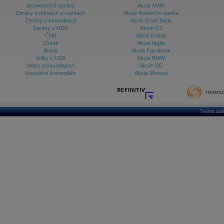
Ekonomické zprávy
Akcie NWR
Zprávy o měnách a sazbách
Akcie Komerční banka
Zprávy o komoditách
Akcie Erste Bank
Zprávy o HDP
Akcie O2
ČNB
Akcie Kofola
Grexit
Akcie Apple
Brexit
Akcie Facebook
Volby v USA
Akcie BMW
Video zpravodajství
Akcie GE
Investiční komentáře
Akcie Moneta
Tvorba apl