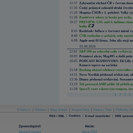
11:37
Zahraniční obchod ČR v červnu skonč
11:35
Český průmysl zakončil druhé čtvrtlet
11:29
Skupina ČSOB v 1. pololetí: Velký zá
11:26
Paměťový sektor je brzda pro techy,
10:27
PREVIEW: CSG míří k dalšímu růstu.
knihy
8:43
Rozbřesk: Inflace v červenci mírně v
8:40
ČNB rozhodne o sazbách, trhy mezitím
6:08
Apple není AI firma. Jeho síla stojí n
05.08.2026
22:01
S&P 500 po rekordní rally vyčkával,
18:03
Prémiové akcie, Mag495 a další pokr
16:05
PODCAST ROZHOVORY: Eli Lilly vs. 
Kunové teprve na začátku
15:18
Booking ukázal odolnost cestovního trh
14:31
Novo Nordisk překonal očekávání, akci
13:36
Disney překonal očekávání. Streamova
13:23
Trh potrestal AMD příliš. AI příběh p
11:58
SpaceX roste raketovým tempem, inves
1
2
3
4
O Patria.cz
|
Reklama
|
Mapa Stránek
|
Skupina Patria
|
Kariéra v Patrii
|
Podmínky uží
|
Cookies
|
|
RSS / XML
E-mail newsletter
SMS zpravod
Zpravodajství:
Akcie:
Akciové zprávy
Akcie ČEZ