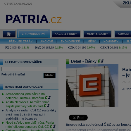
ZKU
ČTVRTEK 06.08.2026
ZPRAVODAJSTVÍ
AKCIE & FONDY
MĚNY & SAZBY
KOMODIT
|
PŘEHLED ZPRÁV
|
AKCIOVÉ
|
EKONOMICKÉ
|
MĚNY
|
KOMODITY
|
SL
PX
2 805,40
1,31%
DAX
26 165,39
0,15%
CZK/€
24,190
0,07%
CZK/$
20,961
0,17%
Detail - články
HLEDAT V KOMENTÁŘÍCH
Bab
– je
Pokročilé hledání
hledat
25.03
INVESTIČNÍ DOPORUČENÍ
Autor
AstraZeneca jako sázka na
defenzivu mimo AI horečku
Arista Networks: AI může firmě
zajistit příznivý vítr do zad
Analytický radar: Colt CZ roste díky
vyšší marži, širší integraci i
stabilnějšímu byznysu
Nové střelivo pro další růst. Patria
Energetická společnost ČEZ by za loňský
mění cílovou cenu pro Colt CZ
Dramatickou změnu dividendové politiky 
Goldman Sachs: Je dobrý okamžik