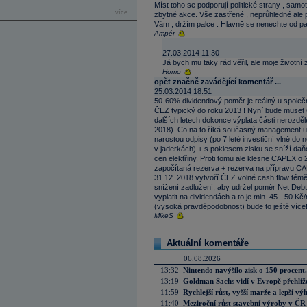
Míst toho se podporují politické strany , samot
více...
zbytné akce. Vše zastřené , neprůhledné ale p
Vám , držím palce . Hlavně se nenechte od pa
Ampér
27.03.2014 11:30
Já bych mu taky rád věřil, ale moje životní
Homo
opět značně zavádějící komentář ...
25.03.2014 18:51
50-60% dividendový poměr je reálný u společnos
ČEZ typický do roku 2013 ! Nyní bude muset Č
dalších letech dokonce výplata části nerozdě
2018). Co na to říká současný management už
narostou odpisy (po 7 leté investiční vlně do
v jaderkách) + s poklesem zisku se sníží daň
cen elektřiny. Proti tomu ale klesne CAPEX o 2
započítaná rezerva + rezerva na přípravu CAP
31.12. 2018 vytvoří ČEZ volné cash flow témě
snížení zadlužení, aby udržel poměr Net Deb
vyplatit na dividendách a to je min. 45 - 50 K
(vysoká pravděpodobnost) bude to ještě více
MikeS
Aktuální komentáře
06.08.2026
13:32
Nintendo navýšilo zisk o 150 procen
13:19
Goldman Sachs vidí v Evropě přehlíže
11:59
Rychlejší růst, vyšší marže a lepší v
11:40
Meziroční růst stavební výroby v ČR