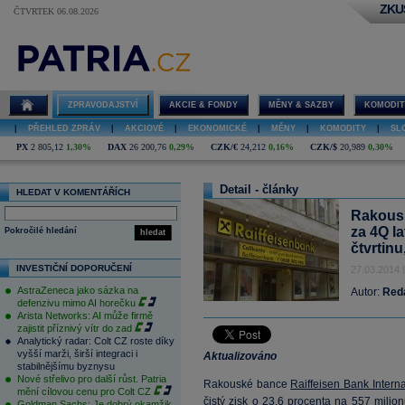
ZKU
ČTVRTEK 06.08.2026
ZPRAVODAJSTVÍ
AKCIE & FONDY
MĚNY & SAZBY
KOMODIT
|
PŘEHLED ZPRÁV
|
AKCIOVÉ
|
EKONOMICKÉ
|
MĚNY
|
KOMODITY
|
SL
PX
2 805,12
1,30%
DAX
26 200,76
0,29%
CZK/€
24,212
0,16%
CZK/$
20,989
0,30%
Detail - články
HLEDAT V KOMENTÁŘÍCH
Rakousk
za 4Q la
Pokročilé hledání
hledat
čtvrtin
INVESTIČNÍ DOPORUČENÍ
27.03.2014 
AstraZeneca jako sázka na
Autor:
Red
defenzivu mimo AI horečku
Arista Networks: AI může firmě
zajistit příznivý vítr do zad
Analytický radar: Colt CZ roste díky
vyšší marži, širší integraci i
Aktualizováno
stabilnějšímu byznysu
Nové střelivo pro další růst. Patria
Rakouské bance
Raiffeisen Bank Interna
mění cílovou cenu pro Colt CZ
čistý zisk o 23,6 procenta na 557 milio
Goldman Sachs: Je dobrý okamžik