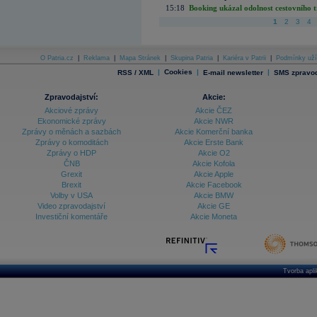
15:18
Booking ukázal odolnost cestovního trh
1
2
3
4
O Patria.cz
|
Reklama
|
Mapa Stránek
|
Skupina Patria
|
Kariéra v Patrii
|
Podmínky uží
|
Cookies
|
|
RSS / XML
E-mail newsletter
SMS zpravod
Zpravodajství:
Akcie:
Akciové zprávy
Akcie ČEZ
Ekonomické zprávy
Akcie NWR
Zprávy o měnách a sazbách
Akcie Komerční banka
Zprávy o komoditách
Akcie Erste Bank
Zprávy o HDP
Akcie O2
ČNB
Akcie Kofola
Grexit
Akcie Apple
Brexit
Akcie Facebook
Volby v USA
Akcie BMW
Video zpravodajství
Akcie GE
Investiční komentáře
Akcie Moneta
Tvorba apl