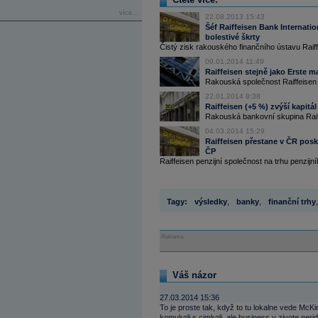
více...
22.08.2013 15:43
Šéf Raiffeisen Bank Internati
bolestivé škrty
Čistý zisk rakouského finančního ústavu Raiffe
09.01.2014 11:49
Raiffeisen stejně jako Erste m
Rakouská společnost Raiffeisen B
22.01.2014 8:38
Raiffeisen (+5 %) zvýší kapitá
Rakouská bankovní skupina Raiffe
04.03.2014 15:29
Raiffeisen přestane v ČR posk
ČP
Raiffeisen penzijní společnost na trhu penzijního
Tagy:
výsledky
,
banky
,
finanční trhy
,
Reklama
Váš názor
27.03.2014 15:36
To je proste tak, když to tu lokalne vede McKi
komukoli s cimkoli, ale business v zivote neri