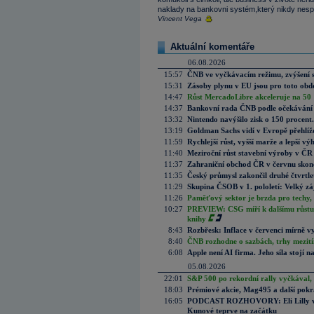
naklady na bankovni systém,který nikdy nespa
Vincent Vega
Aktuální komentáře
06.08.2026
15:57
ČNB ve vyčkávacím režimu, zvýšení s
15:31
Zásoby plynu v EU jsou pro toto obdo
14:47
Růst MercadoLibre akceleruje na 50 %
14:37
Bankovní rada ČNB podle očekávání 
13:32
Nintendo navýšilo zisk o 150 procen
13:19
Goldman Sachs vidí v Evropě přehlíže
11:59
Rychlejší růst, vyšší marže a lepší v
11:40
Meziroční růst stavební výroby v ČR
11:37
Zahraniční obchod ČR v červnu skonč
11:35
Český průmysl zakončil druhé čtvrtlet
11:29
Skupina ČSOB v 1. pololetí: Velký zá
11:26
Paměťový sektor je brzda pro techy,
10:27
PREVIEW: CSG míří k dalšímu růstu.
knihy
8:43
Rozbřesk: Inflace v červenci mírně v
8:40
ČNB rozhodne o sazbách, trhy mezitím
6:08
Apple není AI firma. Jeho síla stojí n
05.08.2026
22:01
S&P 500 po rekordní rally vyčkával,
18:03
Prémiové akcie, Mag495 a další pokr
16:05
PODCAST ROZHOVORY: Eli Lilly vs. 
Kunové teprve na začátku