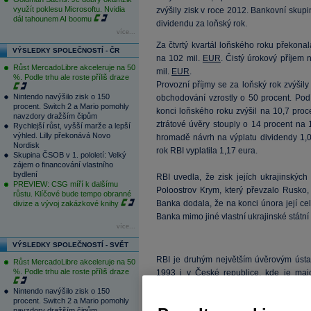
využít poklesu Microsoftu. Nvidia
zvýšily zisk v roce 2012. Bankovní skupin
dál tahounem AI boomu
dividendu za loňský rok.
více...
Za čtvrtý kvartál loňského roku překon
VÝSLEDKY SPOLEČNOSTÍ - ČR
na 102 mil.
EUR
. Čistý úrokový příjem 
Růst MercadoLibre akceleruje na 50
mil.
EUR
.
%. Podle trhu ale roste příliš draze
Provozní příjmy se za loňský rok zvýšil
Nintendo navýšilo zisk o 150
obchodování vzrostly o 50 procent. Po
procent. Switch 2 a Mario pomohly
konci loňského roku zvýšil na 10,7 pro
navzdory dražším čipům
ztrátové úvěry stouply o 14 procent na 
Rychlejší růst, vyšší marže a lepší
výhled. Lilly překonává Novo
hromadě návrh na výplatu dividendy 1,0
Nordisk
rok RBI vyplatila 1,17 eura.
Skupina ČSOB v 1. pololetí: Velký
zájem o financování vlastního
bydlení
RBI uvedla, že zisk jejích ukrajinskýc
PREVIEW: CSG míří k dalšímu
Poloostrov Krym, který převzalo Rusko,
růstu. Klíčové bude tempo obranné
Banka dodala, že na konci února její cel
divize a vývoj zakázkové knihy
Banka mimo jiné vlastní ukrajinské státní
více...
VÝSLEDKY SPOLEČNOSTÍ - SVĚT
RBI je druhým největším úvěrovým ústa
Růst MercadoLibre akceleruje na 50
%. Podle trhu ale roste příliš draze
1993 i v České republice, kde je maj
uvedla, že její čistý zisk loni klesl
Nintendo navýšilo zisk o 150
poklesem zisku jsou nižší úrokové výnosy 
procent. Switch 2 a Mario pomohly
navzdory dražším čipům