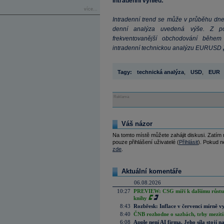
Intradenní výhled:
více...
Intradenní trend se může v průběhu dne
denní analýza uvedená výše. Z po
frekventovanější obchodování během 
intradenní technickou analýzu EURUSD
Tagy:
technická analýza
,
USD
,
EUR
Reklama
Váš názor
Na tomto místě můžete zahájit diskusi. Zatím
pouze přihlášení uživatelé (
Přihlásit
). Pokud ne
zde
.
Aktuální komentáře
06.08.2026
10:27
PREVIEW: CSG míří k dalšímu růstu.
knihy
8:43
Rozbřesk: Inflace v červenci mírně v
8:40
ČNB rozhodne o sazbách, trhy mezitím
6:08
Apple není AI firma. Jeho síla stojí n