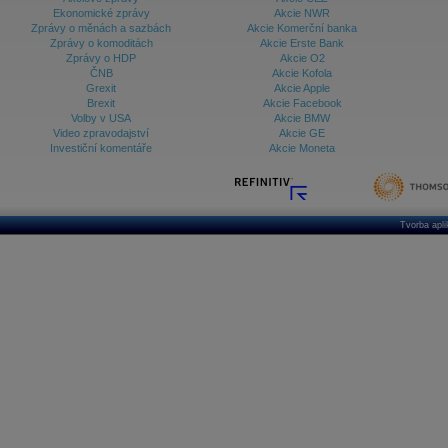
Ekonomické zprávy
Akcie NWR
Zprávy o měnách a sazbách
Akcie Komerční banka
Zprávy o komoditách
Akcie Erste Bank
Zprávy o HDP
Akcie O2
ČNB
Akcie Kofola
Grexit
Akcie Apple
Brexit
Akcie Facebook
Volby v USA
Akcie BMW
Video zpravodajství
Akcie GE
Investiční komentáře
Akcie Moneta
Tvorba apl