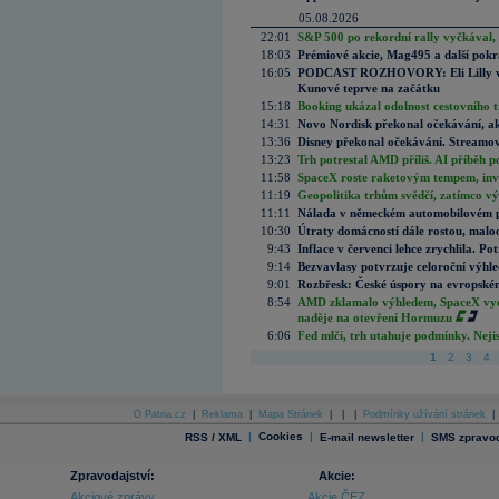
05.08.2026
22:01
S&P 500 po rekordní rally vyčkával,
18:03
Prémiové akcie, Mag495 a další pokr
16:05
PODCAST ROZHOVORY: Eli Lilly vs. 
Kunové teprve na začátku
15:18
Booking ukázal odolnost cestovního trh
14:31
Novo Nordisk překonal očekávání, akci
13:36
Disney překonal očekávání. Streamova
13:23
Trh potrestal AMD příliš. AI příběh p
11:58
SpaceX roste raketovým tempem, inves
11:19
Geopolitika trhům svědčí, zatímco v
11:11
Nálada v německém automobilovém prů
10:30
Útraty domácností dále rostou, malo
9:43
Inflace v červenci lehce zrychlila. Pot
9:14
Bezvavlasy potvrzuje celoroční výhl
9:01
Rozbřesk: České úspory na evropském
8:54
AMD zklamalo výhledem, SpaceX vydě
naděje na otevření Hormuzu
6:06
Fed mlčí, trh utahuje podmínky. Nejis
1
2
3
4
O Patria.cz
|
Reklama
|
Mapa Stránek
|
|
|
Podmínky užívání stránek
|
|
Cookies
|
|
RSS / XML
E-mail newsletter
SMS zpravod
Zpravodajství:
Akcie:
Akciové zprávy
Akcie ČEZ