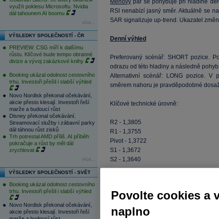
Měnový
pár se pohybuje při hladině den
využít poklesu Microsoftu. Nvidia
RSI nenabízí jasný směr. Aktuálně se na
dál tahounem AI boomu
SAR signalizuje up-trend. Ukazatel změny
více...
VÝSLEDKY SPOLEČNOSTÍ - ČR
Denní výhled
PREVIEW: CSG míří k dalšímu
růstu. Klíčové bude tempo obranné
Preferovaný scénář: SHORT pozice. Po
divize a vývoj zakázkové knihy
odrazu od této hladiny a následně pohy
Booking ukázal odolnost cestovního
Alternativní scénář: LONG pozice. V 
trhu. Investoři přešli i slabší výhled
směrem nahoru je pravděpodobné dosa
Novo Nordisk překonal očekávání,
akcie přesto klesají. Investoři řeší
Klíčové technické úrovně:
marže a budoucí růst
Disney překonal očekávání.
R2 - 1,3805
Streamovací služby i zábavní parky
dál táhnou růst zisků
R1 - 1,3755
Trh potrestal AMD příliš. AI příběh
Pivot - 1,3722
pokračuje a růst by měl dál
S1 - 1,3672
zrychlovat
S2 - 1,3640
více...
VÝSLEDKY SPOLEČNOSTÍ - SVĚT
Booking ukázal odolnost cestovního
trhu. Investoři přešli i slabší výhled
Povolte cookies a 
Novo Nordisk překonal očekávání,
naplno
akcie přesto klesají. Investoři řeší
marže a budoucí růst