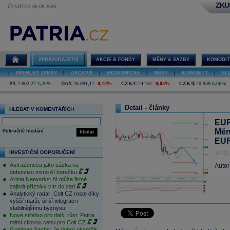
ZKU
ČTVRTEK 06.08.2026
ZPRAVODAJSTVÍ
AKCIE & FONDY
MĚNY & SAZBY
KOMODIT
|
PŘEHLED ZPRÁV
|
AKCIOVÉ
|
EKONOMICKÉ
|
MĚNY
|
KOMODITY
|
SL
PX
2 802,22
1,20%
DAX
26 091,17
-0,13%
CZK/€
24,167
-0,03%
CZK/$
20,938
0,06%
Detail - články
HLEDAT V KOMENTÁŘÍCH
EUR
Měn
Pokročilé hledání
hledat
EU
INVESTIČNÍ DOPORUČENÍ
14.05
AstraZeneca jako sázka na
Autor
defenzivu mimo AI horečku
Arista Networks: AI může firmě
zajistit příznivý vítr do zad
Analytický radar: Colt CZ roste díky
vyšší marži, širší integraci i
stabilnějšímu byznysu
Nové střelivo pro další růst. Patria
mění cílovou cenu pro Colt CZ
Goldman Sachs: Je dobrý okamžik