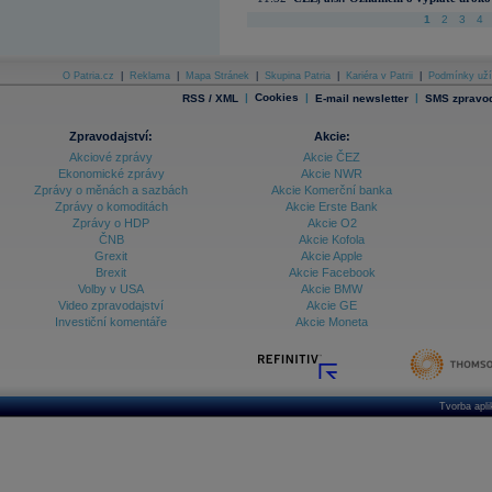
1
2
3
4
O Patria.cz
|
Reklama
|
Mapa Stránek
|
Skupina Patria
|
Kariéra v Patrii
|
Podmínky uží
|
Cookies
|
|
RSS / XML
E-mail newsletter
SMS zpravod
Zpravodajství:
Akcie:
Akciové zprávy
Akcie ČEZ
Ekonomické zprávy
Akcie NWR
Zprávy o měnách a sazbách
Akcie Komerční banka
Zprávy o komoditách
Akcie Erste Bank
Zprávy o HDP
Akcie O2
ČNB
Akcie Kofola
Grexit
Akcie Apple
Brexit
Akcie Facebook
Volby v USA
Akcie BMW
Video zpravodajství
Akcie GE
Investiční komentáře
Akcie Moneta
Tvorba apl