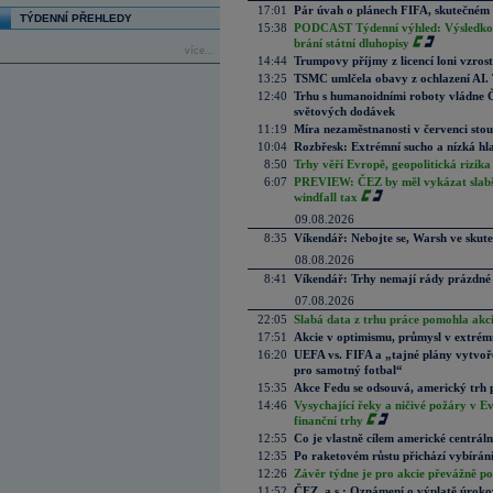
17:01
Pár úvah o plánech FIFA, skutečném 
TÝDENNÍ PŘEHLEDY
15:38
PODCAST Týdenní výhled: Výsledková
brání státní dluhopisy
více...
14:44
Trumpovy příjmy z licencí loni vzros
13:25
TSMC umlčela obavy z ochlazení AI. T
12:40
Trhu s humanoidními roboty vládne Čí
světových dodávek
11:19
Míra nezaměstnanosti v červenci stou
10:04
Rozbřesk: Extrémní sucho a nízká hl
8:50
Trhy věří Evropě, geopolitická rizika
6:07
PREVIEW: ČEZ by měl vykázat slabší 
windfall tax
09.08.2026
8:35
Víkendář: Nebojte se, Warsh ve skute
08.08.2026
8:41
Víkendář: Trhy nemají rády prázdné 
07.08.2026
22:05
Slabá data z trhu práce pomohla akc
17:51
Akcie v optimismu, průmysl v extrémn
16:20
UEFA vs. FIFA a „tajné plány vytvoř
pro samotný fotbal“
15:35
Akce Fedu se odsouvá, americký trh 
14:46
Vysychající řeky a ničivé požáry v E
finanční trhy
12:55
Co je vlastně cílem americké centrál
12:35
Po raketovém růstu přichází vybírán
12:26
Závěr týdne je pro akcie převážně po
11:52
ČEZ, a.s.: Oznámení o výplatě úrok