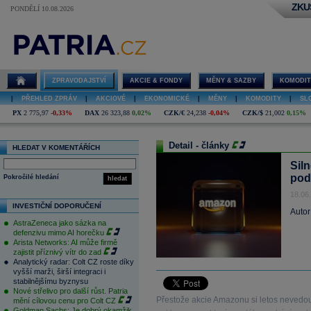
ZKU
PONDĚLÍ 10.08.2026
ZPRAVODAJSTVÍ
AKCIE & FONDY
MĚNY & SAZBY
KOMODIT
|
PŘEHLED ZPRÁV
|
AKCIOVÉ
|
EKONOMICKÉ
|
MĚNY
|
KOMODITY
|
SL
PX
2 775,97
-0,33%
DAX
26 323,88
0,02%
CZK/€
24,238
-0,04%
CZK/$
21,002
0,15%
Detail - články
HLEDAT V KOMENTÁŘÍCH
Sil
pod
Pokročilé hledání
hledat
18.06
INVESTIČNÍ DOPORUČENÍ
Autor
AstraZeneca jako sázka na
defenzivu mimo AI horečku
Arista Networks: AI může firmě
zajistit příznivý vítr do zad
Analytický radar: Colt CZ roste díky
vyšší marži, širší integraci i
stabilnějšímu byznysu
Nové střelivo pro další růst. Patria
Přestože akcie Amazonu si letos nevedou
mění cílovou cenu pro Colt CZ
Goldman Sachs: Je dobrý okamžik