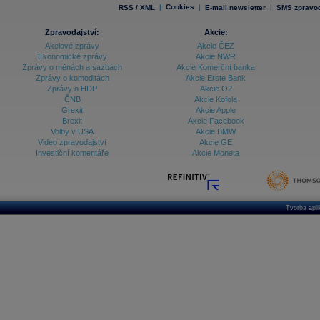
|
Cookies
|
|
RSS / XML
E-mail newsletter
SMS zpravod
Zpravodajství:
Akcie:
Akciové zprávy
Akcie ČEZ
Ekonomické zprávy
Akcie NWR
Zprávy o měnách a sazbách
Akcie Komerční banka
Zprávy o komoditách
Akcie Erste Bank
Zprávy o HDP
Akcie O2
ČNB
Akcie Kofola
Grexit
Akcie Apple
Brexit
Akcie Facebook
Volby v USA
Akcie BMW
Video zpravodajství
Akcie GE
Investiční komentáře
Akcie Moneta
Tvorba apl