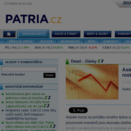
ZKU
ČTVRTEK 06.08.2026
ZPRAVODAJSTVÍ
AKCIE & FONDY
MĚNY & SAZBY
KOMODIT
|
PŘEHLED ZPRÁV
|
AKCIOVÉ
|
EKONOMICKÉ
|
MĚNY
|
KOMODITY
|
SL
PX
2 805,12
1,30%
DAX
26 140,13
0,05%
NDQ
26 328,81
-0,13%
CZK/€
24,222
0,21%
Detail - články
HLEDAT V KOMENTÁŘÍCH
Asie
rost
Pokročilé hledání
hledat
26.05
INVESTIČNÍ DOPORUČENÍ
Autor
AstraZeneca jako sázka na
defenzivu mimo AI horečku
Arista Networks: AI může firmě
zajistit příznivý vítr do zad
Analytický radar: Colt CZ roste díky
vyšší marži, širší integraci i
Asijské burzy na počátku nového týdne 
stabilnějšímu byznysu
Nové střelivo pro další růst. Patria
pozornosti investorů jsou dozvuky závěr
mění cílovou cenu pro Colt CZ
dosáhl na rekordní hodnoty a výsledek pr
Goldman Sachs: Je dobrý okamžik