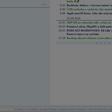
knihy
více...
8:43
Rozbřesk: Inflace v červenci mírně v
8:40
ČNB rozhodne o sazbách, trhy mezitím
6:08
Apple není AI firma. Jeho síla stojí n
05.08.2026
22:01
S&P 500 po rekordní rally vyčkával,
18:03
Prémiové akcie, Mag495 a další pokr
16:05
PODCAST ROZHOVORY: Eli Lilly vs. 
Kunové teprve na začátku
15:18
Booking ukázal odolnost cestovního trh
1
2
3
4
O Patria.cz
|
Reklama
|
Mapa Stránek
|
Skupina Patria
|
Kariéra v Patrii
|
Podmínky uží