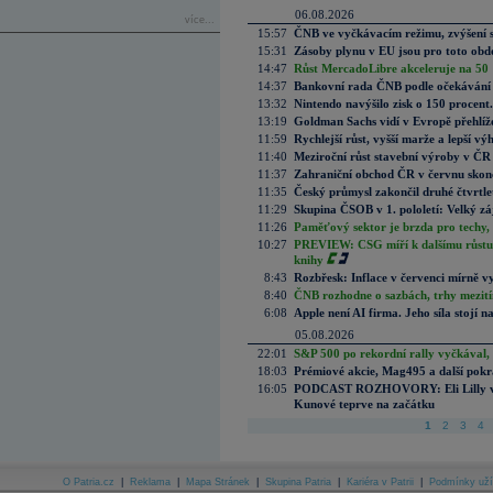
06.08.2026
více...
15:57
ČNB ve vyčkávacím režimu, zvýšení s
15:31
Zásoby plynu v EU jsou pro toto obdo
14:47
Růst MercadoLibre akceleruje na 50 %
14:37
Bankovní rada ČNB podle očekávání 
13:32
Nintendo navýšilo zisk o 150 procen
13:19
Goldman Sachs vidí v Evropě přehlíže
11:59
Rychlejší růst, vyšší marže a lepší v
11:40
Meziroční růst stavební výroby v ČR
11:37
Zahraniční obchod ČR v červnu skonč
11:35
Český průmysl zakončil druhé čtvrtlet
11:29
Skupina ČSOB v 1. pololetí: Velký zá
11:26
Paměťový sektor je brzda pro techy,
10:27
PREVIEW: CSG míří k dalšímu růstu.
knihy
8:43
Rozbřesk: Inflace v červenci mírně v
8:40
ČNB rozhodne o sazbách, trhy mezitím
6:08
Apple není AI firma. Jeho síla stojí n
05.08.2026
22:01
S&P 500 po rekordní rally vyčkával,
18:03
Prémiové akcie, Mag495 a další pokr
16:05
PODCAST ROZHOVORY: Eli Lilly vs. 
Kunové teprve na začátku
1
2
3
4
O Patria.cz
|
Reklama
|
Mapa Stránek
|
Skupina Patria
|
Kariéra v Patrii
|
Podmínky uží