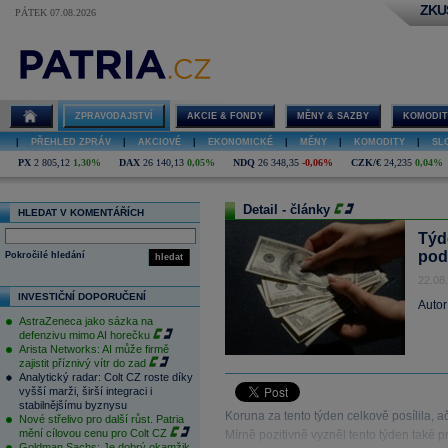
ZKU
PÁTEK 07.08.2026
ZPRAVODAJSTVÍ
AKCIE & FONDY
MĚNY & SAZBY
KOMODIT
|
PŘEHLED ZPRÁV
|
AKCIOVÉ
|
EKONOMICKÉ
|
MĚNY
|
KOMODITY
|
SL
PX
2 805,12
1,30%
DAX
26 140,13
0,05%
NDQ
26 348,35
-0,06%
CZK/€
24,235
0,04%
Detail - články
HLEDAT V KOMENTÁŘÍCH
Týd
pod
Pokročilé hledání
hledat
22.08
INVESTIČNÍ DOPORUČENÍ
Autor
AstraZeneca jako sázka na
defenzivu mimo AI horečku
Arista Networks: AI může firmě
zajistit příznivý vítr do zad
Analytický radar: Colt CZ roste díky
vyšší marži, širší integraci i
stabilnějšímu byznysu
Koruna za tento týden celkově posílila, a
Nové střelivo pro další růst. Patria
mění cílovou cenu pro Colt CZ
Mírně pozitivně vyzněl tento týden také pro
Goldman Sachs: Je dobrý okamžik