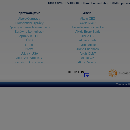
|
Cookies
|
|
RSS / XML
E-mail newsletter
SMS zpravod
Zpravodajství:
Akcie:
Akciové zprávy
Akcie ČEZ
Ekonomické zprávy
Akcie NWR
Zprávy o měnách a sazbách
Akcie Komerční banka
Zprávy o komoditách
Akcie Erste Bank
Zprávy o HDP
Akcie O2
ČNB
Akcie Kofola
Grexit
Akcie Apple
Brexit
Akcie Facebook
Volby v USA
Akcie BMW
Video zpravodajství
Akcie GE
Investiční komentáře
Akcie Moneta
Tvorba apl