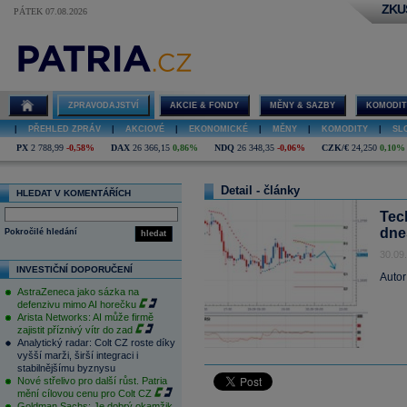
ZKU
PÁTEK 07.08.2026
ZPRAVODAJSTVÍ
AKCIE & FONDY
MĚNY & SAZBY
KOMODIT
|
PŘEHLED ZPRÁV
|
AKCIOVÉ
|
EKONOMICKÉ
|
MĚNY
|
KOMODITY
|
SL
PX
2 788,99
-0,58%
DAX
26 366,15
0,86%
NDQ
26 348,35
-0,06%
CZK/€
24,250
0,10%
Detail - články
HLEDAT V KOMENTÁŘÍCH
Tec
dne
Pokročilé hledání
hledat
30.09
INVESTIČNÍ DOPORUČENÍ
Autor
AstraZeneca jako sázka na
defenzivu mimo AI horečku
Arista Networks: AI může firmě
zajistit příznivý vítr do zad
Analytický radar: Colt CZ roste díky
vyšší marži, širší integraci i
stabilnějšímu byznysu
Nové střelivo pro další růst. Patria
mění cílovou cenu pro Colt CZ
Goldman Sachs: Je dobrý okamžik