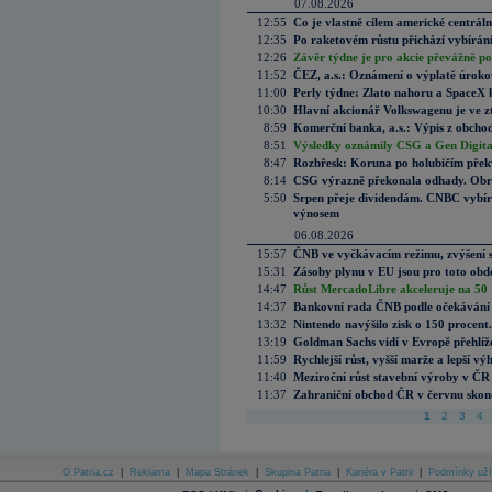
07.08.2026
12:55
Co je vlastně cílem americké centrál
12:35
Po raketovém růstu přichází vybírán
12:26
Závěr týdne je pro akcie převážně po
11:52
ČEZ, a.s.: Oznámení o výplatě úrok
11:00
Perly týdne: Zlato nahoru a SpaceX 
10:30
Hlavní akcionář Volkswagenu je ve z
8:59
Komerční banka, a.s.: Výpis z obchod
8:51
Výsledky oznámily CSG a Gen Digital
8:47
Rozbřesk: Koruna po holubičím přek
8:14
CSG výrazně překonala odhady. Obran
5:50
Srpen přeje dividendám. CNBC vybírá
výnosem
06.08.2026
15:57
ČNB ve vyčkávacím režimu, zvýšení s
15:31
Zásoby plynu v EU jsou pro toto obdo
14:47
Růst MercadoLibre akceleruje na 50 %
14:37
Bankovní rada ČNB podle očekávání 
13:32
Nintendo navýšilo zisk o 150 procen
13:19
Goldman Sachs vidí v Evropě přehlíže
11:59
Rychlejší růst, vyšší marže a lepší v
11:40
Meziroční růst stavební výroby v ČR
11:37
Zahraniční obchod ČR v červnu skonč
1
2
3
4
O Patria.cz
|
Reklama
|
Mapa Stránek
|
Skupina Patria
|
Kariéra v Patrii
|
Podmínky uží