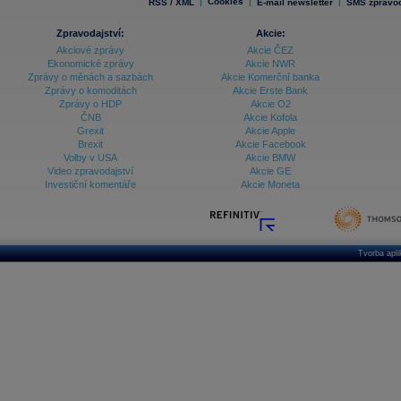
|
Cookies
|
|
RSS / XML
E-mail newsletter
SMS zpravod
Zpravodajství:
Akcie:
Akciové zprávy
Akcie ČEZ
Ekonomické zprávy
Akcie NWR
Zprávy o měnách a sazbách
Akcie Komerční banka
Zprávy o komoditách
Akcie Erste Bank
Zprávy o HDP
Akcie O2
ČNB
Akcie Kofola
Grexit
Akcie Apple
Brexit
Akcie Facebook
Volby v USA
Akcie BMW
Video zpravodajství
Akcie GE
Investiční komentáře
Akcie Moneta
Tvorba apl