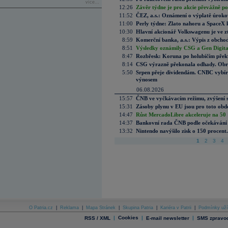
více...
12:26
Závěr týdne je pro akcie převážně po
11:52
ČEZ, a.s.: Oznámení o výplatě úrok
11:00
Perly týdne: Zlato nahoru a SpaceX 
10:30
Hlavní akcionář Volkswagenu je ve z
8:59
Komerční banka, a.s.: Výpis z obchod
8:51
Výsledky oznámily CSG a Gen Digital
8:47
Rozbřesk: Koruna po holubičím přek
8:14
CSG výrazně překonala odhady. Obran
5:50
Srpen přeje dividendám. CNBC vybírá
výnosem
06.08.2026
15:57
ČNB ve vyčkávacím režimu, zvýšení s
15:31
Zásoby plynu v EU jsou pro toto obdo
14:47
Růst MercadoLibre akceleruje na 50 %
14:37
Bankovní rada ČNB podle očekávání 
13:32
Nintendo navýšilo zisk o 150 procen
1
2
3
4
O Patria.cz
|
Reklama
|
Mapa Stránek
|
Skupina Patria
|
Kariéra v Patrii
|
Podmínky uží
|
Cookies
|
|
RSS / XML
E-mail newsletter
SMS zpravod