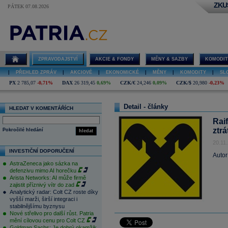
ZKU
PÁTEK 07.08.2026
ZPRAVODAJSTVÍ
AKCIE & FONDY
MĚNY & SAZBY
KOMODIT
|
PŘEHLED ZPRÁV
|
AKCIOVÉ
|
EKONOMICKÉ
|
MĚNY
|
KOMODITY
|
SL
PX
2 785,07
-0,71%
DAX
26 319,45
0,69%
CZK/€
24,246
0,09%
CZK/$
20,980
-0,23%
Detail - články
HLEDAT V KOMENTÁŘÍCH
Rai
ztrá
Pokročilé hledání
hledat
20.11
INVESTIČNÍ DOPORUČENÍ
Autor
AstraZeneca jako sázka na
defenzivu mimo AI horečku
Arista Networks: AI může firmě
zajistit příznivý vítr do zad
Analytický radar: Colt CZ roste díky
vyšší marži, širší integraci i
stabilnějšímu byznysu
Nové střelivo pro další růst. Patria
mění cílovou cenu pro Colt CZ
Goldman Sachs: Je dobrý okamžik