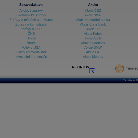
Zpravodajství:
Akcie:
Akciové zprávy
Akcie ČEZ
Ekonomické zprávy
Akcie NWR
Zprávy o měnách a sazbách
Akcie Komerční banka
Zprávy o komoditách
Akcie Erste Bank
Zprávy o HDP
Akcie O2
ČNB
Akcie Kofola
Grexit
Akcie Apple
Brexit
Akcie Facebook
Volby v USA
Akcie BMW
Video zpravodajství
Akcie GE
Investiční komentáře
Akcie Moneta
Tvorba apl