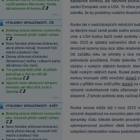
kapitálové kontroly, ale otevřeně přiz
využít poklesu Microsoftu. Nvidia
sankcí Evropské unie a USA. To včera p
dál tahounem AI boomu
odmítla, že by problémy ruského finančn
více...
VÝSLEDKY SPOLEČNOSTÍ - ČR
Rusko tak v nadcházejících měsících bud
Booking ukázal odolnost cestovního
se kterými musí země podle svého prezi
trhu. Investoři přešli i slabší výhled
unie a USA budou tlačit ruské podniky 
roku 2015 je splatný zahraniční dluh 
Novo Nordisk překonal očekávání,
akcie přesto klesají. Investoři řeší
devizové rezervy jsou sice stále relativně
marže a budoucí růst
Od začátku roku se smrskly o více ne
Disney překonal očekávání.
jednoduše použitelná. Podle týdeníku 
Streamovací služby i zábavní parky
dál táhnou růst zisků
vázáno v ruských státních fondech, kte
Trh potrestal AMD příliš. AI příběh
řadě ruských státních bank. Ruské podni
pokračuje a růst by měl dál
mohou hromadit větší množství
dolarů
j
zrychlovat
SpaceX roste raketovým tempem,
která v příštím roce sníží příliv
dolarů
na ú
investory ale děsí účet za AI a
výrazné rozkolísanosti rublu připravuje
Starship
dolarech. Z tohoto pohledu tedy začínají 
více...
VÝSLEDKY SPOLEČNOSTÍ - SVĚT
Ruská recese může být v roce 2015 ne
Booking ukázal odolnost cestovního
výrazně dopadnout na eurozónu jako cel
trhu. Investoři přešli i slabší výhled
dynamiky růstu několik desetin procent
vykompenzovat pozitivní efekt levněj
Novo Nordisk překonal očekávání,
akcie přesto klesají. Investoři řeší
vylepšení německého indexu podnikatelsk
marže a budoucí růst
Disney překonal očekávání.