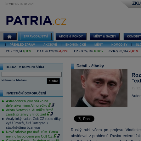
ZKU
ČTVRTEK 06.08.2026
ZPRAVODAJSTVÍ
AKCIE & FONDY
MĚNY & SAZBY
KOMODIT
|
PŘEHLED ZPRÁV
|
AKCIOVÉ
|
EKONOMICKÉ
|
MĚNY
|
KOMODITY
|
SL
PX
2 769,04
0,11%
DAX
26 126,30
-0,29%
CZK/€
24,167
0,00%
CZK/$
20,914
-0,03%
Detail - články
HLEDAT V KOMENTÁŘÍCH
Roz
"ext
Pokročilé hledání
hledat
19.12
INVESTIČNÍ DOPORUČENÍ
Autor
AstraZeneca jako sázka na
defenzivu mimo AI horečku
Arista Networks: AI může firmě
zajistit příznivý vítr do zad
Analytický radar: Colt CZ roste díky
vyšší marži, širší integraci i
stabilnějšímu byznysu
Ruský rubl včera po projevu Vladimira
Nové střelivo pro další růst. Patria
obviňoval z problémů Ruska externí fak
mění cílovou cenu pro Colt CZ
Goldman Sachs: Je dobrý okamžik