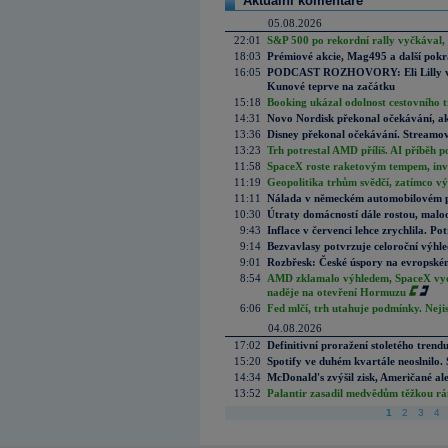
Aktuální komentáře
05.08.2026
22:01
S&P 500 po rekordní rally vyčkával,
18:03
Prémiové akcie, Mag495 a další pokr
16:05
PODCAST ROZHOVORY: Eli Lilly vs. 
Kunové teprve na začátku
15:18
Booking ukázal odolnost cestovního trh
14:31
Novo Nordisk překonal očekávání, akci
13:36
Disney překonal očekávání. Streamova
13:23
Trh potrestal AMD příliš. AI příběh p
11:58
SpaceX roste raketovým tempem, inves
11:19
Geopolitika trhům svědčí, zatímco v
11:11
Nálada v německém automobilovém prů
10:30
Útraty domácností dále rostou, malo
9:43
Inflace v červenci lehce zrychlila. Pot
9:14
Bezvavlasy potvrzuje celoroční výhl
9:01
Rozbřesk: České úspory na evropském
8:54
AMD zklamalo výhledem, SpaceX vydě
naděje na otevření Hormuzu
6:06
Fed mlčí, trh utahuje podmínky. Nejis
04.08.2026
17:02
Definitivní proražení stoletého trend
15:20
Spotify ve duhém kvartále neoslnilo. 
14:34
McDonald's zvýšil zisk, Američané ale
13:52
Palantir zasadil medvědům těžkou rá
1
2
3
4