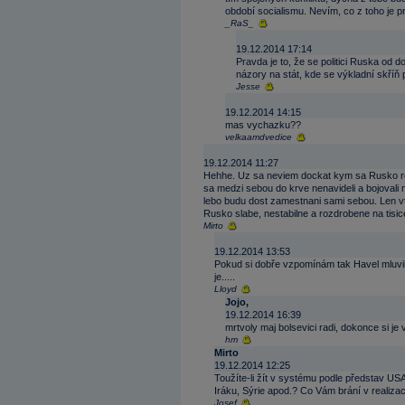
období socialismu. Nevím, co z toho je p
_RaS_
19.12.2014 17:14
Pravda je to, že se politici Ruska od
názory na stát, kde se výkladní skříň
Jesse
19.12.2014 14:15
mas vychazku??
velkaamdvedice
19.12.2014 11:27
Hehhe. Uz sa neviem dockat kym sa Rusko roz
sa medzi sebou do krve nenavideli a bojovali
lebo budu dost zamestnani sami sebou. Len vt
Rusko slabe, nestabilne a rozdrobene na tisi
Mirto
19.12.2014 13:53
Pokud si dobře vzpomínám tak Havel mluvil o
je.....
Lloyd
Jojo,
19.12.2014 16:39
mrtvoly maj bolsevici radi, dokonce si je
hm
Mirto
19.12.2014 12:25
Toužíte-li žít v systému podle představ USA
Iráku, Sýrie apod.? Co Vám brání v realizac
Josef