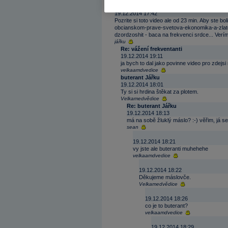
vážení frekventanti
19.12.2014 17:42
Pozrite si toto video ale od 23 min. Aby ste 
obcianskom-prave-svetova-ekonomika-a-zlato.
dzordzoshit - baca na frekvenci srdce... Verím,
jářku
Re: vážení frekventanti
19.12.2014 19:11
ja bych to dal jako povinne video pro zdej
velkaamdvedice
buterant Jářku
19.12.2014 18:01
Ty si si hrdina štěkat za plotem.
Velkamedvědice
Re: buterant Jářku
19.12.2014 18:13
má na sobě žluklý máslo? :-) věřim, já se 
sean
19.12.2014 18:21
vy jste ale buteranti muhehehe
velkaamdvedice
19.12.2014 18:22
Děkujeme máslovče.
Velkamedvědice
19.12.2014 18:26
co je to buterant?
velkaamdvedice
19.12.2014 18:29