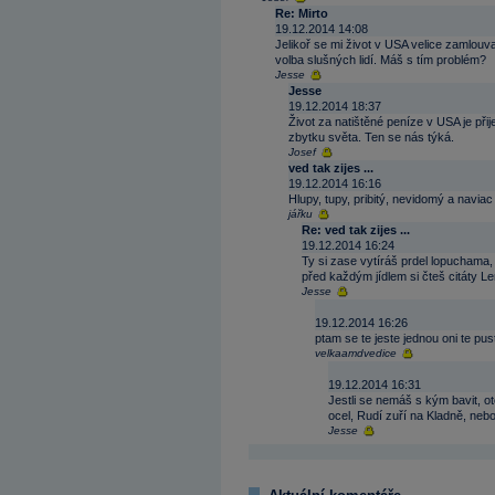
Re: Mirto
19.12.2014 14:08
Jelikoř se mi život v USA velice zamlouva
volba slušných lidí. Máš s tím problém?
Jesse
Jesse
19.12.2014 18:37
Život za natištěné peníze v USA je př
zbytku světa. Ten se nás týká.
Josef
ved tak zijes ...
19.12.2014 16:16
Hlupy, tupy, pribitý, nevidomý a naviac 
jářku
Re: ved tak zijes ...
19.12.2014 16:24
Ty si zase vytíráš prdel lopuchama, 
před každým jídlem si čteš citáty L
Jesse
19.12.2014 16:26
ptam se te jeste jednou oni te pu
velkaamdvedice
19.12.2014 16:31
Jestli se nemáš s kým bavit, ot
ocel, Rudí zuří na Kladně, nebo 
Jesse