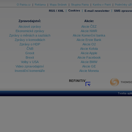
O Patria.cz
|
Reklama
|
Mapa Stránek
|
Skupina Patria
|
Kariéra v Patrii
|
Podmínky uží
|
Cookies
|
|
RSS / XML
E-mail newsletter
SMS zpravod
Zpravodajství:
Akcie:
Akciové zprávy
Akcie ČEZ
Ekonomické zprávy
Akcie NWR
Zprávy o měnách a sazbách
Akcie Komerční banka
Zprávy o komoditách
Akcie Erste Bank
Zprávy o HDP
Akcie O2
ČNB
Akcie Kofola
Grexit
Akcie Apple
Brexit
Akcie Facebook
Volby v USA
Akcie BMW
Video zpravodajství
Akcie GE
Investiční komentáře
Akcie Moneta
Tvorba apl