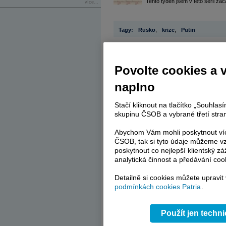
Tento týden jsem v této sérii za
více...
Tagy:
Rusko
,
krize
,
Putin
Reklama
Povolte cookies a 
Váš názor
naplno
SONY
19.12.2014 20:35
Stačí kliknout na tlačítko „Souhla
Tak me napada, film The Interview je pry sp
stydet, nebo po domluve s Velkym Brachou, v
skupinu ČSOB a vybrané třetí stran
databaze, ktera obsahuje nejcennejsi materia
geopolitickym zajmum a Obama uz varuje Sever
Abychom Vám mohli poskytnout víc
technicke zaostalosti Severni Koree by tam ale 
nebo pohanenej oslikem a papirove lodicky. 
ČSOB, tak si tyto údaje můžeme vz
hackersky ninja team Task Force a lide zase tl
poskytnout co nejlepší klientský zá
Mezernik
analytická činnost a předávání coo
Re: SONY
19.12.2014 20:47
tak hlavne bude tleskat jesse,jeho ovcomrd 
Detailně si cookies můžete upravit
velkaamdvedice
podmínkách cookies Patria
.
Re: SONY
19.12.2014 20:35
no a z braku, za kterej by se museli stydet,
shlidnout ne pro kvalitu, ale aby ukazal pat
Použít jen techn
SONY proudem.
Mezernik