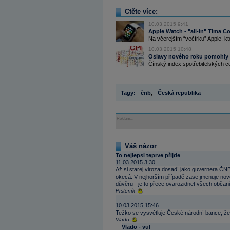
Čtěte více:
10.03.2015 9:41
Apple Watch - "all-in" Tima C
Na včerejším “večírku” Apple, kt
10.03.2015 10:48
Oslavy nového roku pomohly č
Čínský index spotřebitelských ce
Tagy:
čnb
,
Česká republika
Reklama
Váš názor
To nejlepsi teprve přijde
11.03.2015 3:30
Až si starej viroza dosadí jako guvernera ČNB
okecá. V nejhorším případě zase jmenuje novo
důvěru - je to přece ovarozidnet všech občan
Prsteník
10.03.2015 15:46
Težko se vysvětluje České národní bance, že k
Vlado
Vlado - vul