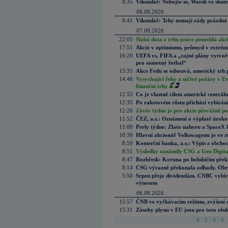
8:35
Víkendář: Nebojte se, Warsh ve skute
08.08.2026
8:41
Víkendář: Trhy nemají rády prázdné 
07.08.2026
22:05
Slabá data z trhu práce pomohla akc
17:51
Akcie v optimismu, průmysl v extrémn
16:20
UEFA vs. FIFA a „tajné plány vytvoř
pro samotný fotbal“
15:35
Akce Fedu se odsouvá, americký trh 
14:46
Vysychající řeky a ničivé požáry v E
finanční trhy
12:55
Co je vlastně cílem americké centrál
12:35
Po raketovém růstu přichází vybírán
12:26
Závěr týdne je pro akcie převážně po
11:52
ČEZ, a.s.: Oznámení o výplatě úrok
11:00
Perly týdne: Zlato nahoru a SpaceX 
10:30
Hlavní akcionář Volkswagenu je ve z
8:59
Komerční banka, a.s.: Výpis z obchod
8:51
Výsledky oznámily CSG a Gen Digital
8:47
Rozbřesk: Koruna po holubičím přek
8:14
CSG výrazně překonala odhady. Obran
5:50
Srpen přeje dividendám. CNBC vybírá
výnosem
06.08.2026
15:57
ČNB ve vyčkávacím režimu, zvýšení s
15:31
Zásoby plynu v EU jsou pro toto obdo
1
2
3
4