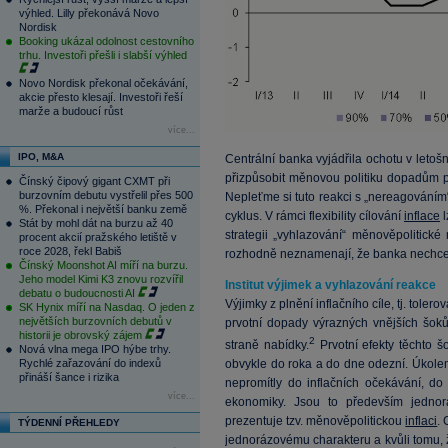
výhled. Lilly překonává Novo
Nordisk
Booking ukázal odolnost cestovního
trhu. Investoři přešli i slabší výhled
Novo Nordisk překonal očekávání,
akcie přesto klesají. Investoři řeší
marže a budoucí růst
více...
IPO, M&A
Centrální banka vyjádřila ochotu v letoš
přizpůsobit měnovou politiku dopadům 
Čínský čipový gigant CXMT při
burzovním debutu vystřelil přes 500
Nepleťme si tuto reakci s „nereagování
%. Překonal i největší banku země
cyklus. V rámci flexibility cílování
inflace
l
Stát by mohl dát na burzu až 40
strategii „vyhlazování“ měnověpolitické 
procent akcií pražského letiště v
roce 2028, řekl Babiš
rozhodně neznamenají, že banka nechce
Čínský Moonshot AI míří na burzu.
Jeho model Kimi K3 znovu rozvířil
Institut výjimek a vyhlazování reakce
debatu o budoucnosti AI
Výjimky z plnění inflačního cíle, tj. tole
SK Hynix míří na Nasdaq. O jeden z
největších burzovních debutů v
prvotní dopady výrazných vnějších šoků
historii je obrovský zájem
2
straně nabídky.
Prvotní efekty těchto 
Nová vlna mega IPO hýbe trhy.
Rychlé zařazování do indexů
obvykle do roka a do dne odezní. Úkolem 
přináší šance i rizika
nepromítly do inflačních očekávání, d
více...
ekonomiky. Jsou to především jedno
prezentuje tzv. měnověpolitickou
inflaci
.
TÝDENNÍ PŘEHLEDY
jednorázovému charakteru a kvůli tomu, ž