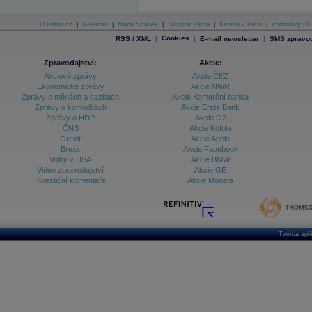
O Patria.cz
|
Reklama
|
Mapa Stránek
|
Skupina Patria
|
Kariéra v Patrii
|
Podmínky uží
|
Cookies
|
|
RSS / XML
E-mail newsletter
SMS zpravod
Zpravodajství:
Akcie:
Akciové zprávy
Akcie ČEZ
Ekonomické zprávy
Akcie NWR
Zprávy o měnách a sazbách
Akcie Komerční banka
Zprávy o komoditách
Akcie Erste Bank
Zprávy o HDP
Akcie O2
ČNB
Akcie Kofola
Grexit
Akcie Apple
Brexit
Akcie Facebook
Volby v USA
Akcie BMW
Video zpravodajství
Akcie GE
Investiční komentáře
Akcie Moneta
Tvorba apl