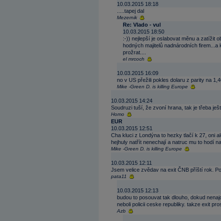
10.03.2015 18:18
.....tapej dal
Mezernik
Re: Vlado - vul
10.03.2015 18:50
:-)) nejlepší je oslabovat měnu a zatížit 
hodných majitelů nadnárodních firem...a 
prožrat....
el mrcoch
10.03.2015 16:09
no v US přežili pokles dolaru z parity na 1,
Mike -Green D. is killing Europe
10.03.2015 14:24
Soudruzi tuší, že zvoní hrana, tak je třeba je
Homo
EUR
10.03.2015 12:51
Cha kluci z Londýna to hezky tlačí k 27, oni a
hejhuly natřít nenechají a natruc mu to hodí na 
Mike -Green D. is killing Europe
10.03.2015 12:11
Jsem velice zvědav na exit ČNB příští rok. P
pata11
10.03.2015 12:13
budou to posouvat tak dlouho, dokud nenajdo
neboli policii ceske republiky. takze exit pr
Azb