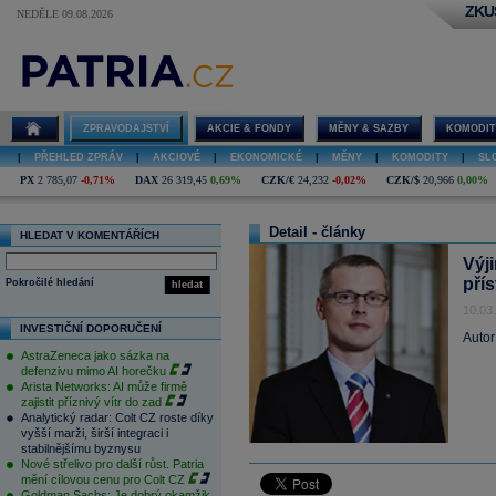
ZKU
NEDĚLE 09.08.2026
ZPRAVODAJSTVÍ
AKCIE & FONDY
MĚNY & SAZBY
KOMODIT
|
PŘEHLED ZPRÁV
|
AKCIOVÉ
|
EKONOMICKÉ
|
MĚNY
|
KOMODITY
|
SL
PX
2 785,07
-0,71%
DAX
26 319,45
0,69%
CZK/€
24,232
-0,02%
CZK/$
20,966
0,00%
Detail - články
HLEDAT V KOMENTÁŘÍCH
Výj
pří
Pokročilé hledání
hledat
10.03
INVESTIČNÍ DOPORUČENÍ
Autor
AstraZeneca jako sázka na
defenzivu mimo AI horečku
Arista Networks: AI může firmě
zajistit příznivý vítr do zad
Analytický radar: Colt CZ roste díky
vyšší marži, širší integraci i
stabilnějšímu byznysu
Nové střelivo pro další růst. Patria
mění cílovou cenu pro Colt CZ
Goldman Sachs: Je dobrý okamžik