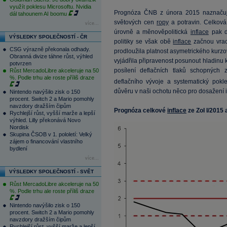
využít poklesu Microsoftu. Nvidia
Prognóza ČNB z února 2015 naznačuje
dál tahounem AI boomu
světových cen
ropy
a potravin. Celkov
více...
úrovně a měnověpolitická
inflace
pak d
VÝSLEDKY SPOLEČNOSTÍ - ČR
politiky se však obě
inflace
začnou vrac
CSG výrazně překonala odhady.
prodloužila platnost asymetrického kur
Obranná divize táhne růst, výhled
vyjádřila připravenost posunout hladin
potvrzen
posílení deflačních tlaků schopných 
Růst MercadoLibre akceleruje na 50
%. Podle trhu ale roste příliš draze
deflačního vývoje a systematický pokle
důvěru v naši ochotu něco pro dosažení i
Nintendo navýšilo zisk o 150
procent. Switch 2 a Mario pomohly
navzdory dražším čipům
Prognóza celkové
inflace
ze ZoI I/2015 
Rychlejší růst, vyšší marže a lepší
výhled. Lilly překonává Novo
Nordisk
Skupina ČSOB v 1. pololetí: Velký
zájem o financování vlastního
bydlení
více...
VÝSLEDKY SPOLEČNOSTÍ - SVĚT
Růst MercadoLibre akceleruje na 50
%. Podle trhu ale roste příliš draze
Nintendo navýšilo zisk o 150
procent. Switch 2 a Mario pomohly
navzdory dražším čipům
Rychlejší růst, vyšší marže a lepší