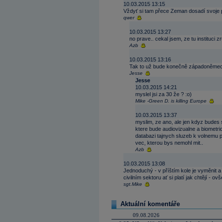
10.03.2015 13:15
Vždyť si tam přece Zeman dosadí svoje 
qwer
10.03.2015 13:27
no prave.. cekal jsem, ze tu instituci
Azb
10.03.2015 13:16
Tak to už bude konečně západoněmeck
Jesse
Jesse
10.03.2015 14:21
myslel jsi za 30 že ? :o)
Mike -Green D. is killing Europe
10.03.2015 13:37
myslim, ze ano, ale jen kdyz budes s
ktere bude audiovizualne a biometri
databazi tajnych sluzeb k volnemu p
vec, kterou bys nemohl mit..
Azb
10.03.2015 13:08
Jednoduchý - v příštím kole je vyměnit a z
civilním sektoru ať si platí jak chtějí - 
sgt.Mike
Aktuální komentáře
09.08.2026