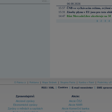
více...
06.08.2026
15:57
ČNB ve vyčkávacím režimu, zvýšení s
15:31
Zásoby plynu v EU jsou pro toto obdo
14:47
Růst MercadoLibre akceleruje na 50 %
1
2
3
4
O Patria.cz
|
Reklama
|
Mapa Stránek
|
Skupina Patria
|
Kariéra v Patrii
|
Podmínky uží
|
Cookies
|
|
RSS / XML
E-mail newsletter
SMS zpravod
Zpravodajství:
Akcie:
Akciové zprávy
Akcie ČEZ
Ekonomické zprávy
Akcie NWR
Zprávy o měnách a sazbách
Akcie Komerční banka