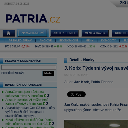
ZKU
SOBOTA 08.08.2026
ZPRAVODAJSTVÍ
AKCIE & FONDY
MĚNY & SAZBY
KOMODIT
|
PŘEHLED ZPRÁV
|
AKCIOVÉ
|
EKONOMICKÉ
|
MĚNY
|
KOMODITY
|
SL
PX
2 785,07
-0,71%
DAX
26 319,45
0,69%
NDQ
26 690,62
1,30%
CZK/€
24,232
-0,02%
Detail - články
HLEDAT V KOMENTÁŘÍCH
J. Korb: Týdenní vývoj na svě
Pokročilé hledání
hledat
05.06.2015 16:05
Autor:
Jan Korb
, Patria Finance
INVESTIČNÍ DOPORUČENÍ
AstraZeneca jako sázka na
defenzivu mimo AI horečku
Arista Networks: AI může firmě
zajistit příznivý vítr do zad
Jan Korb, makléř společnosti Patria Fina
Analytický radar: Colt CZ roste díky
uplynulého týdne. Více ve videu níže.
vyšší marži, širší integraci i
stabilnějšímu byznysu
Nové střelivo pro další růst. Patria
mění cílovou cenu pro Colt CZ
Goldman Sachs: Je dobrý okamžik