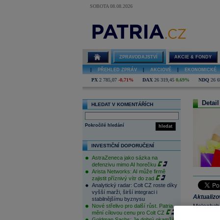
SOBOTA 08.08.2026
ZPRAVODAJSTVÍ
AKCIE & FONDY
|
PŘEHLED ZPRÁV
|
AKCIOVÉ
|
EKONOMICKÉ
PX
2 785,07
-0,71%
DAX
26 319,45
0,69%
NDQ
26 6
Detail
HLEDAT V KOMENTÁŘÍCH
Pokročilé hledání
hledat
INVESTIČNÍ DOPORUČENÍ
AstraZeneca jako sázka na
defenzivu mimo AI horečku
Arista Networks: AI může firmě
zajistit příznivý vítr do zad
Analytický radar: Colt CZ roste díky
vyšší marži, širší integraci i
Aktualiz
stabilnějšímu byznysu
Nové střelivo pro další růst. Patria
Maloobchod
mění cílovou cenu pro Colt CZ
našeho oče
Goldman Sachs: Je dobrý okamžik