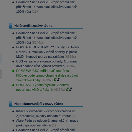
Goldman Sachs vidí v Evropě přehlížené
příležitosti. U dvou akcií očekává více než
100% růst
(15x)
Nejčtenější zprávy týdne
Goldman Sachs vidí v Evropě přehlížené
příležitosti. U dvou akcií očekává více než
100% růst
(8244x)
PODCAST ROZHOVORY: Eli Lilly vs. Novo
Nordisk. Revoluce v léčbě obezity je podle
MUDr. Kunové teprve na začátku
(6552x)
CSG výrazně překonala odhady. Obranná
divize táhne růst, výhled potvrzen
(4694x)
PREVIEW: CSG míří k dalšímu růstu.
Klíčové bude tempo obranné divize a vývoj
zakázkové knihy
(4239x)
PODCAST Týdenní výhled: V centru
pozornosti AMD a Palantir
(4164x)
Nejdiskutovanější zprávy týdne
Inflace v eurozóně v červenci vzrostla na
2,9 procenta, uvedl v odhadu Eurostat
(5)
Akce Fedu se odsouvá, americký trh práce
překvapil opět negativně
(1)
Goldman Sachs vidí v Evropě přehlížené