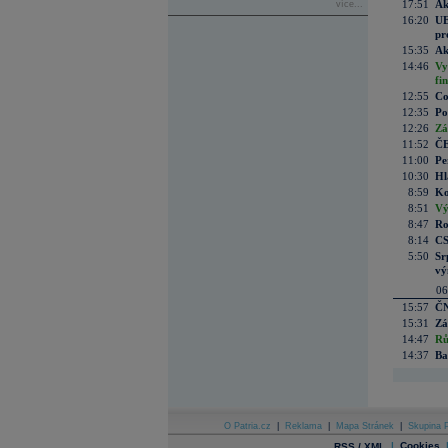
17:51
Ak
více...
16:20
UE
pr
15:35
Ak
14:46
Vy
fi
12:55
Co
12:35
Po
12:26
Zá
11:52
ČE
11:00
Pe
10:30
Hl
8:59
Ko
8:51
Vý
8:47
Ro
8:14
CS
5:50
Sr
vý
06
15:57
ČN
15:31
Zá
14:47
Rů
14:37
Ba
O Patria.cz
|
Reklama
|
Mapa Stránek
|
Skupina P
|
Cookies
RSS / XML