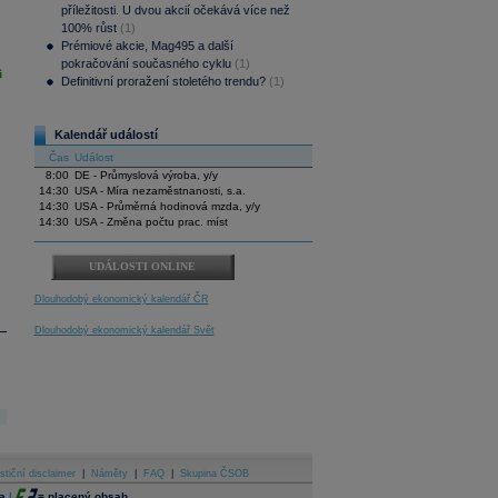
příležitosti. U dvou akcií očekává více než
100% růst
(1)
Prémiové akcie, Mag495 a další
pokračování současného cyklu
(1)
i
Definitivní proražení stoletého trendu?
(1)
Kalendář událostí
Čas
Událost
8:00
DE - Průmyslová výroba, y/y
14:30
USA - Míra nezaměstnanosti, s.a.
14:30
USA - Průměrná hodinová mzda, y/y
14:30
USA - Změna počtu prac. míst
UDÁLOSTI ONLINE
Dlouhodobý ekonomický kalendář ČR
Dlouhodobý ekonomický kalendář Svět
stiční disclaimer
|
Náměty
|
FAQ
|
Skupina ČSOB
a
|
=
placený obsah