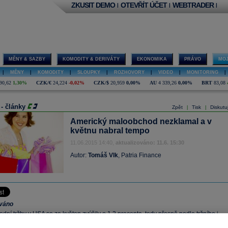
ZKUSIT DEMO
OTEVŘÍT ÚČET
WEBTRADER
|
|
|
MĚNY & SAZBY
KOMODITY & DERIVÁTY
EKONOMIKA
PRÁVO
MOJ
|
MĚNY
|
KOMODITY
|
SLOUPKY
|
ROZHOVORY
|
VIDEO
|
MONITORING
|
90,62
1,30%
CZK/€
24,224
-0,02%
CZK/$
20,959
0,00%
AU
4 339,26
0,00%
BRT
83,08
 - články
Zpět
Tisk
Diskutu
|
|
Americký maloobchod nezklamal a v
květnu nabral tempo
11.06.2015 14:40,
aktualizováno: 11.6. 15:30
Autor:
Tomáš Vlk
, Patria Finance
ováno
ní tržby v USA se za květen zvýšily o 1,2 procenta, tedy přesně podle tržního i
kávání. Pohled na další čísla nás ale přesvědčuje, že si květnový report nakonec