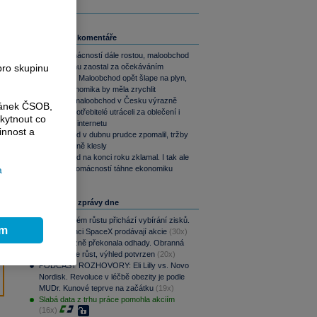
Související komentáře
Útraty domácností dále rostou, maloobchod
ale v červnu zaostal za očekáváním
pro skupinu
Jan Bureš: Maloobchod opět šlape na plyn,
česká ekonomika by měla zrychlit
Květnový maloobchod v Česku výrazně
ránek ČSOB,
zrychlil. Spotřebitelé utráceli za oblečení i
kytnout co
nákupy na internetu
innost a
Maloobchod v dubnu prudce zpomalil, tržby
meziměsíčně klesly
Maloobchod na konci roku zklamal. I tak ale
spotřeba domácností táhne ekonomiku
a
Nejčtenější zprávy dne
Po raketovém růstu přichází vybírání zisků.
ím
Zaměstnanci SpaceX prodávají akcie
(30x)
CSG výrazně překonala odhady. Obranná
divize táhne růst, výhled potvrzen
(20x)
PODCAST ROZHOVORY: Eli Lilly vs. Novo
Nordisk. Revoluce v léčbě obezity je podle
MUDr. Kunové teprve na začátku
(19x)
Slabá data z trhu práce pomohla akciím
(16x)