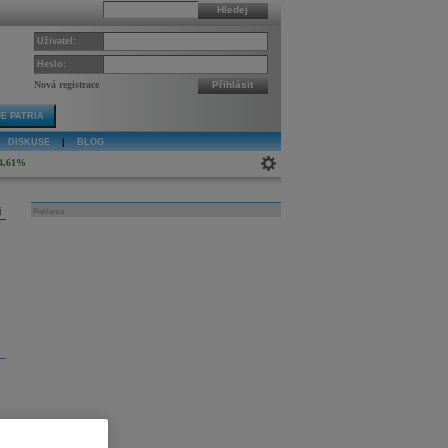
Hledej
Uživatel:
Heslo:
Nová registrace
Přihlásit
E PATRIA
DISKUSE
|
BLOG
4,61%
j
Reklama