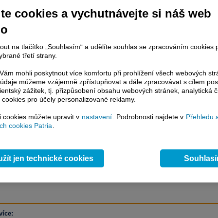
ozitivní hodnocení.
te cookies a vychutnávejte si náš web
no
račování článku je dostupné jen klientům placených služeb
Patria Plus
/
nout na tlačítko „Souhlasím“ a udělíte souhlas se zpracováním cookies 
estor Plus
případně uživatelům platformy
Patria Direct
. Pokud jste klientem
brané třetí strany.
hto služeb, potom je nutné se
Přihlásit
.
ám mohli poskytnout více komfortu při prohlížení všech webových st
ámci placeného informačního servisu získáte
to údaje můžeme vzájemně zpřístupňovat a dále zpracovávat s cílem pos
řístup ke
kompletnímu zpravodajství
lientský zážitek, tj. přizpůsobení obsahu webových stránek, analytická č
.patria.cz bez jakýchkoliv omezení. Veškeré
 cookies pro účely personalizované reklamy.
rávy, komentáře a horké zprávy jsou
si cookies můžete upravit v
nastavení
. Podrobnosti najdete v
Přehledu 
brazovány terminálovou metodou (bez nutnosti obnovovat stránku) bez
h cookies Patria
.
ždění a v plné verzi.
en zpravodajství, ale i další služby získáte v Patria Plus / Investor Plus -
sms
e-mailové
zpravodajství,
data
z finančních trhů v reálném čase, kompletní
žít jen technické cookies
Souhlas
lytický servis
, rozsáhlé
databáze
časových řad ke stažení,
prognózy
oje a
valuace
, ekonomické
fundamenty
,
nástroje
a
kalkulátory
...
více
více: