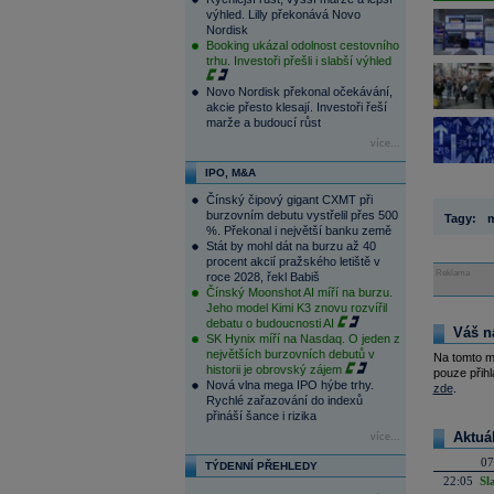
výhled. Lilly překonává Novo
Nordisk
Booking ukázal odolnost cestovního
trhu. Investoři přešli i slabší výhled
Novo Nordisk překonal očekávání,
akcie přesto klesají. Investoři řeší
marže a budoucí růst
více...
IPO, M&A
Čínský čipový gigant CXMT při
burzovním debutu vystřelil přes 500
Tagy:
m
%. Překonal i největší banku země
Stát by mohl dát na burzu až 40
procent akcií pražského letiště v
Reklama
roce 2028, řekl Babiš
Čínský Moonshot AI míří na burzu.
Jeho model Kimi K3 znovu rozvířil
debatu o budoucnosti AI
Váš n
SK Hynix míří na Nasdaq. O jeden z
největších burzovních debutů v
Na tomto m
historii je obrovský zájem
pouze přihl
Nová vlna mega IPO hýbe trhy.
zde
.
Rychlé zařazování do indexů
přináší šance i rizika
Aktuá
více...
07
TÝDENNÍ PŘEHLEDY
22:05
Sl