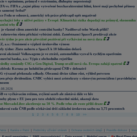
cie v optimismu, průmysl v extrémním, dluhopisy neprotestují
FA vs. FIFA a „tajné plány vytvořené bezcharakterními lidmi, které mají pochybné přínosy
o samotný fotbal“
ce Fedu se odsouvá, americký trh práce překvapil opět negativně
sychající řeky a ničivé požáry v Evropě. Klimatická rizika dopadají na průmysl, ekonomiku 
nanční trhy
 je vlastně cílem americké centrální banky? Nasliboval toho Warsh příliš?
 raketovém růstu přichází vybírání zisků. Zaměstnanci SpaceX prodávají akcie
věr týdne je pro akcie převážně pozitivní při vyčkávání na nová data
Z, a.s.: Oznámení o výplatě úrokového výnosu
rly týdne: Zlato nahoru a SpaceX k 10 bilionům dolarů
avní akcionář Volkswagenu je ve ztrátě, automobilku vyzval k rychlým opatřením
merční banka, a.s.: Výpis z obchodního rejstříku
sledky oznámily CSG a Gen Digital, Trump uvalil nová cla. Evropa zahájí opatrně
zbřesk: Koruna po holubičím překvapení ČNB v defenzivě
G výrazně překonala odhady. Obranná divize táhne růst, výhled potvrzen
pen přeje dividendám. CNBC vybírá mezi aristokraty s růstovým potenciálem i pravidelným
nosem
.08.2026
B ve vyčkávacím režimu, zvýšení sazeb ale zůstává dále ve hře
soby plynu v EU jsou pro toto období rekordně nízké, ukazují data
st MercadoLibre akceleruje na 50 %. Podle trhu ale roste příliš draze
nkovní rada ČNB podle očekávání drží základní úrokovou sazbu na 3,75 procentech
1
2
3
4
5
6
7
8
9
10
>>
atria
|
Kariéra v Patrii
|
Podmínky užívání stránek
|
Ochrana osobních údajů
|
Pravidla diskuse
|
Inve
|
|
|
|
|
E-mail newsletter
SMS zpravodajství
Data export
Mobilní verze
R
=
Real-Time dat