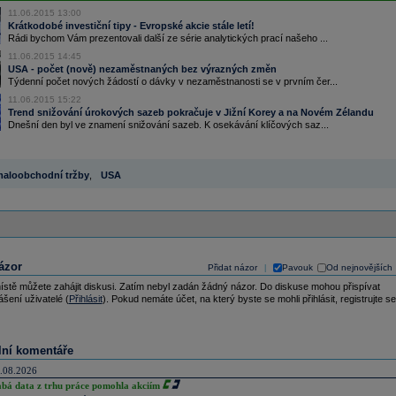
11.06.2015 13:00
Krátkodobé investiční tipy - Evropské akcie stále letí!
Rádi bychom Vám prezentovali další ze série analytických prací našeho ...
11.06.2015 14:45
USA - počet (nově) nezaměstnaných bez výrazných změn
Týdenní počet nových žádostí o dávky v nezaměstnanosti se v prvním čer...
11.06.2015 15:22
Trend snižování úrokových sazeb pokračuje v Jižní Korey a na Novém Zélandu
Dnešní den byl ve znamení snižování sazeb. K osekávání klíčových saz...
aloobchodní tržby
,
USA
ázor
Přidat názor
Pavouk
Od nejnovějších
|
ístě můžete zahájit diskusi. Zatím nebyl zadán žádný názor. Do diskuse mohou přispívat
ášení uživatelé (
Přihlásit
). Pokud nemáte účet, na který byste se mohli přihlásit, registrujte se
lní komentáře
.08.2026
abá data z trhu práce pomohla akciím