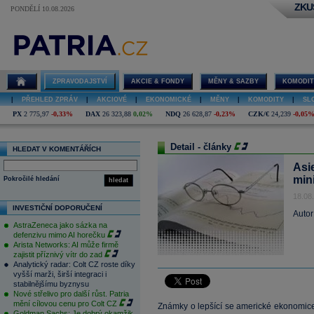
ZKU
PONDĚLÍ 10.08.2026
ZPRAVODAJSTVÍ
AKCIE & FONDY
MĚNY & SAZBY
KOMODIT
|
PŘEHLED ZPRÁV
|
AKCIOVÉ
|
EKONOMICKÉ
|
MĚNY
|
KOMODITY
|
SL
PX
2 775,97
-0,33%
DAX
26 323,88
0,02%
NDQ
26 628,87
-0,23%
CZK/€
24,239
-0,05
Detail - články
HLEDAT V KOMENTÁŘÍCH
Asi
min
Pokročilé hledání
hledat
18.08
INVESTIČNÍ DOPORUČENÍ
Autor
AstraZeneca jako sázka na
defenzivu mimo AI horečku
Arista Networks: AI může firmě
zajistit příznivý vítr do zad
Analytický radar: Colt CZ roste díky
vyšší marži, širší integraci i
stabilnějšímu byznysu
Nové střelivo pro další růst. Patria
mění cílovou cenu pro Colt CZ
Známky o lepšící se americké ekonomice
Goldman Sachs: Je dobrý okamžik