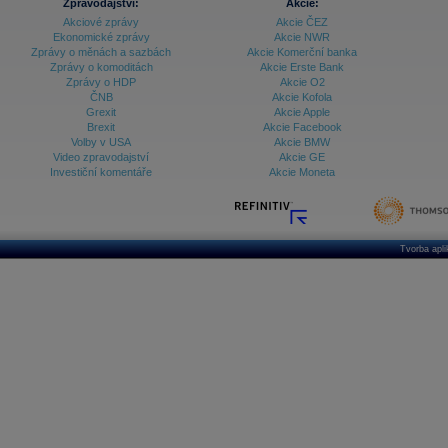
Zpravodajství:
Akcie:
Akciové zprávy
Akcie ČEZ
Ekonomické zprávy
Akcie NWR
Zprávy o měnách a sazbách
Akcie Komerční banka
Zprávy o komoditách
Akcie Erste Bank
Zprávy o HDP
Akcie O2
ČNB
Akcie Kofola
Grexit
Akcie Apple
Brexit
Akcie Facebook
Volby v USA
Akcie BMW
Video zpravodajství
Akcie GE
Investiční komentáře
Akcie Moneta
Tvorba apl