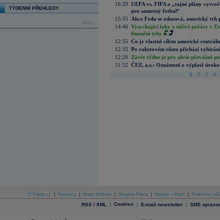
16:20
UEFA vs. FIFA a „tajné plány vytvoř
TÝDENNÍ PŘEHLEDY
pro samotný fotbal“
15:35
Akce Fedu se odsouvá, americký trh 
více...
14:46
Vysychající řeky a ničivé požáry v E
finanční trhy
12:55
Co je vlastně cílem americké centrál
12:35
Po raketovém růstu přichází vybírán
12:26
Závěr týdne je pro akcie převážně po
11:52
ČEZ, a.s.: Oznámení o výplatě úrok
1
2
3
4
O Patria.cz
|
Reklama
|
Mapa Stránek
|
Skupina Patria
|
Kariéra v Patrii
|
Podmínky uží
|
Cookies
|
|
RSS / XML
E-mail newsletter
SMS zpravod