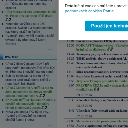
Tagy:
akcie
,
Asie
AI. Tržby dál rostou o desítky
Detailně si cookies můžete upravit
procent
podmínkách cookies Patria
.
Růst MercadoLibre akceleruje na 50
Reklama
%. Podle trhu ale roste příliš draze
Nintendo navýšilo zisk o 150
Použít jen techn
procent. Switch 2 a Mario pomohly
Aktuální komentáře
navzdory dražším čipům
Rychlejší růst, vyšší marže a lepší
10.08.2026
výhled. Lilly překonává Novo
17:01
Pár úvah o plánech FIFA, skutečném 
Nordisk
15:38
PODCAST Týdenní výhled: Výsledková
více...
brání státní dluhopisy
14:44
Trumpovy příjmy z licencí loni vzros
IPO, M&A
13:25
TSMC umlčela obavy z ochlazení AI. T
12:40
Trhu s humanoidními roboty vládne Čí
Čínský čipový gigant CXMT při
světových dodávek
burzovním debutu vystřelil přes 500
%. Překonal i největší banku země
11:19
Míra nezaměstnanosti v červenci stou
Stát by mohl dát na burzu až 40
10:04
Rozbřesk: Extrémní sucho a nízká hl
procent akcií pražského letiště v
8:50
Trhy věří Evropě, geopolitická rizika
roce 2028, řekl Babiš
6:07
PREVIEW: ČEZ by měl vykázat slabší 
Čínský Moonshot AI míří na burzu.
windfall tax
Jeho model Kimi K3 znovu rozvířil
09.08.2026
debatu o budoucnosti AI
SK Hynix míří na Nasdaq. O jeden z
8:35
Víkendář: Nebojte se, Warsh ve skute
největších burzovních debutů v
08.08.2026
historii je obrovský zájem
8:41
Víkendář: Trhy nemají rády prázdné 
Nová vlna mega IPO hýbe trhy.
Rychlé zařazování do indexů
07.08.2026
přináší šance i rizika
22:05
Slabá data z trhu práce pomohla akc
více...
17:51
Akcie v optimismu, průmysl v extrémn