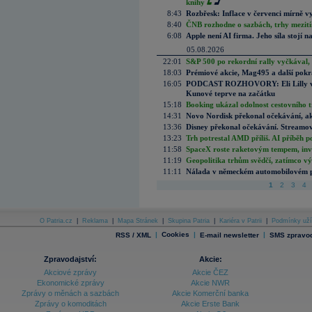
knihy
8:43
Rozbřesk: Inflace v červenci mírně v
8:40
ČNB rozhodne o sazbách, trhy mezitím
6:08
Apple není AI firma. Jeho síla stojí n
05.08.2026
22:01
S&P 500 po rekordní rally vyčkával,
18:03
Prémiové akcie, Mag495 a další pokr
16:05
PODCAST ROZHOVORY: Eli Lilly vs. 
Kunové teprve na začátku
15:18
Booking ukázal odolnost cestovního trh
14:31
Novo Nordisk překonal očekávání, akci
13:36
Disney překonal očekávání. Streamova
13:23
Trh potrestal AMD příliš. AI příběh p
11:58
SpaceX roste raketovým tempem, inves
11:19
Geopolitika trhům svědčí, zatímco v
11:11
Nálada v německém automobilovém prů
1
2
3
4
O Patria.cz
|
Reklama
|
Mapa Stránek
|
Skupina Patria
|
Kariéra v Patrii
|
Podmínky uží
|
Cookies
|
|
RSS / XML
E-mail newsletter
SMS zpravod
Zpravodajství:
Akcie:
Akciové zprávy
Akcie ČEZ
Ekonomické zprávy
Akcie NWR
Zprávy o měnách a sazbách
Akcie Komerční banka
Zprávy o komoditách
Akcie Erste Bank