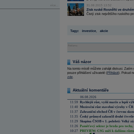
31.08.2015 13:52
více...
Zisk ruské Rosněfti ve druhém 
Čistý zisk největšího ruského p
Tagy:
investice
,
akcie
Reklama
Váš názor
Na tomto místě můžete zahájit diskusi. Zatím
pouze přihlášení uživatelé (
Přihlásit
). Pokud ne
zde
.
Aktuální komentáře
06.08.2026
11:59
Rychlejší růst, vyšší marže a lepší v
11:40
Meziroční růst stavební výroby v ČR
11:37
Zahraniční obchod ČR v červnu skonč
11:35
Český průmysl zakončil druhé čtvrtlet
11:29
Skupina ČSOB v 1. pololetí: Velký zá
11:26
Paměťový sektor je brzda pro techy,
10:27
PREVIEW: CSG míří k dalšímu růstu.