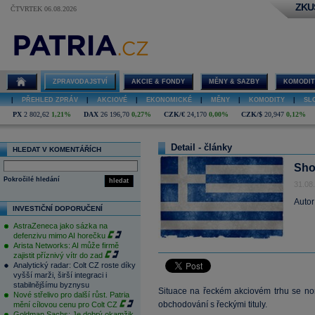
ZKU
ČTVRTEK 06.08.2026
ZPRAVODAJSTVÍ
AKCIE & FONDY
MĚNY & SAZBY
KOMODIT
|
PŘEHLED ZPRÁV
|
AKCIOVÉ
|
EKONOMICKÉ
|
MĚNY
|
KOMODITY
|
SL
PX
2 802,62
1,21%
DAX
26 196,70
0,27%
CZK/€
24,170
0,00%
CZK/$
20,947
0,12%
Detail - články
HLEDAT V KOMENTÁŘÍCH
Sho
Pokročilé hledání
hledat
31.08
Autor
INVESTIČNÍ DOPORUČENÍ
AstraZeneca jako sázka na
defenzivu mimo AI horečku
Arista Networks: AI může firmě
zajistit příznivý vítr do zad
Analytický radar: Colt CZ roste díky
vyšší marži, širší integraci i
stabilnějšímu byznysu
Situace na řeckém akciovém trhu se nor
Nové střelivo pro další růst. Patria
obchodování s řeckými tituly.
mění cílovou cenu pro Colt CZ
Goldman Sachs: Je dobrý okamžik