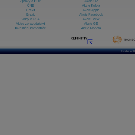
Zprávy o HDP
Akcie O2
ČNB
Akcie Kofola
Grexit
Akcie Apple
Brexit
Akcie Facebook
Volby v USA
Akcie BMW
Video zpravodajství
Akcie GE
Investiční komentáře
Akcie Moneta
Tvorba apl