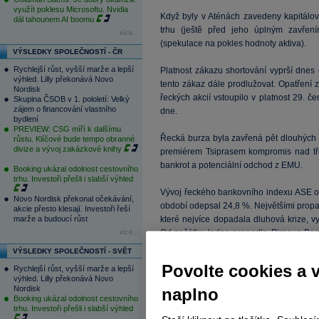
využít poklesu Microsoftu. Nvidia
Když byly v Aténách zavedeny kapitálov
dál tahounem AI boomu
trhu (ještě před jeho úplným zavřením
více...
(spekulace na pokles hodnoty aktiva).
VÝSLEDKY SPOLEČNOSTÍ - ČR
Rychlejší růst, vyšší marže a lepší
Platnost zákazu shortování vyprší dnes
výhled. Lilly překonává Novo
tento zákaz dále prodlužovat. Opatření 
Nordisk
řeckých akcií vstoupilo v platnost 29. 
Skupina ČSOB v 1. pololetí: Velký
zájem o financování vlastního
dne.
bydlení
PREVIEW: CSG míří k dalšímu
Řecká burza byla zavřená pět dlouhých 
růstu. Klíčové bude tempo obranné
divize a vývoj zakázkové knihy
premiérem Tsiprasem kompromis nad tře
bankrot a potenciální odchod z EMU.
Booking ukázal odolnost cestovního
trhu. Investoři přešli i slabší výhled
Vývoj řeckého bankovního indexu ASE od
Novo Nordisk překonal očekávání,
období odepsal 24,8 %. Největšími prop
akcie přesto klesají. Investoři řeší
marže a budoucí růst
které nejvíce dopadala dluhová krize, 
Od začátku ledna propadla Piraeus Ban
více...
Eurobank Ergasias propadla o 81,8 %, N
VÝSLEDKY SPOLEČNOSTÍ - SVĚT
index ASE ztrácí 1,5 %.
Povolte cookies a 
Rychlejší růst, vyšší marže a lepší
výhled. Lilly překonává Novo
Nordisk
naplno
Booking ukázal odolnost cestovního
trhu. Investoři přešli i slabší výhled