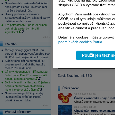
Stačí kliknout na tlačítko „Souhla
Novo Nordisk překonal očekávání,
skupinu ČSOB a vybrané třetí stran
akcie přesto klesají. Investoři řeší
marže a budoucí růst
Abychom Vám mohli poskytnout víc
Disney překonal očekávání.
Streamovací služby i zábavní parky
ČSOB, tak si tyto údaje můžeme vz
dál táhnou růst zisků
poskytnout co nejlepší klientský zá
Trh potrestal AMD příliš. AI příběh
analytická činnost a předávání coo
pokračuje a růst by měl dál
zrychlovat
Detailně si cookies můžete upravit
více...
podmínkách cookies Patria
.
IPO, M&A
Čínský čipový gigant CXMT při
burzovním debutu vystřelil přes 500
Použít jen techn
%. Překonal i největší banku země
Stát by mohl dát na burzu až 40
procent akcií pražského letiště v
roce 2028, řekl Babiš
Čínský Moonshot AI míří na burzu.
Jeho model Kimi K3 znovu rozvířil
Zdroj: Ekathimerini, BBG
debatu o budoucnosti AI
SK Hynix míří na Nasdaq. O jeden z
největších burzovních debutů v
Čtěte více:
historii je obrovský zájem
Nová vlna mega IPO hýbe trhy.
31.08.2015 14:48
Rychlé zařazování do indexů
Čínská ekonomika údajně ro
přináší šance i rizika
Čínská ekonomika roste rozumný
více...
31.08.2015 13:00
Čínské tržní turbulence, makr
TÝDENNÍ PŘEHLEDY
Z Číny, která se zásadním způso