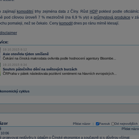
 zajímají
komoditní
trhy zejména data z Číny. Růst
HDP
poklesl podle oficiálníc
ně pod cílovou úroveň 7 % meziročně (na 6,9 % y/y) a
průmyslová produkce
v zář
rochu pomaleji, než se čekalo. Ceny
komodit
dnes po ránu mírně klesají.
 disclaimer
více:
19.10.2015 8:12
Asie otevřela týden smíšeně
Čekání na čínská makrodata ovlivnila podle hodnocení agentury Bloombe...
19.10.2015 8:34
Souhrn pátečního dění na světových burzách
ČRPraha v pátek následovala pozitivní sentiment na hlavních evropských...
konomický cyklus
ázor
Přidat názor
Pavouk
Od nejnovějších
|
é
Přidat názo
 10:06
 projevovat nedůvěru k údajům o Čínské ekonomice a současně si s důvěrou všímat