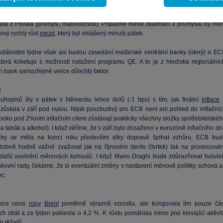
ící týden je z hlediska regionu poměrně zajímavý. Dnes budou zveřejněna dalš
data z Polska (průmysl, maloobchod). Případné mírné zklamání z průmyslu by moh
jový rychlý růst
mezd
, který byl ohlášený minulý pátek.
událostmi týdne však asi budou zasedání maďarské centrální banky (úterý) a EC
, která koketuje s možností natažení programu QE. A to je z hlediska regionálníc
h bank samozřejmě velice důležitý faktor.
y
uhopisů šly v pátek v Německu lehce dolů (-1 bps) s tím, jak finální
inflace
zůstala v září pod nulou. Nijak povzbudivý pro ECB není ani pohled do inflačníc
uboko pod 2%ním inflačním cílem zůstávají prakticky všechny složky spotřebitelské
a tabák a alkohol). I když věříme, že v září bylo dosaženo v eurozóně inflačního d
by se měla na konci roku především díky dopravě šplhat vzhůru, ECB bud
obně hodně vážně zvažovat jak na říjnovém (tento čtvrtek) tak na prosincové
další uvolnění měnových kohoutů. I když Mario Draghi bude zdůrazňovat holubič
nkovní rady, čekáme, že si eventuální změny v nastavení měnové politiky schová a
ec.
sice cena
ropy
Brent
poměrně výrazně vzrostla, ale korigovala tím pouze čás
h ztrát a za týden poklesla o 4,2 %. K růstu pomáhala mimo jiné klesající aktivit
h těžařů.