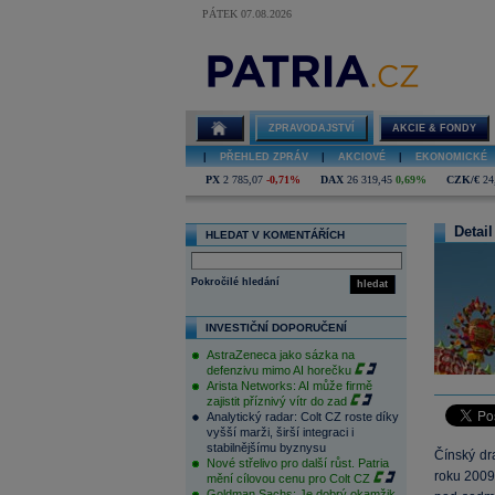
PÁTEK 07.08.2026
ZPRAVODAJSTVÍ
AKCIE & FONDY
|
PŘEHLED ZPRÁV
|
AKCIOVÉ
|
EKONOMICKÉ
PX
2 785,07
-0,71%
DAX
26 319,45
0,69%
CZK/€
24
Detail
HLEDAT V KOMENTÁŘÍCH
Pokročilé hledání
hledat
INVESTIČNÍ DOPORUČENÍ
AstraZeneca jako sázka na
defenzivu mimo AI horečku
Arista Networks: AI může firmě
zajistit příznivý vítr do zad
Analytický radar: Colt CZ roste díky
vyšší marži, širší integraci i
stabilnějšímu byznysu
Čínský dr
Nové střelivo pro další růst. Patria
roku 2009
mění cílovou cenu pro Colt CZ
Goldman Sachs: Je dobrý okamžik