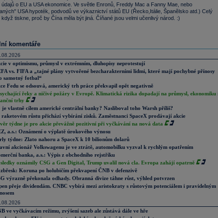
 údajů o EU a USA ekonomice. Ve světle Enronů, Freddy Mac a Fanny Mae, nebo
aných" USA hypoték, podvodů ve výkaznictví států EU (Řecko,Itálie, Španělsko atd.) Celý
k když tiskne, proč by Čína měla být jiná. Číňané jsou velmi učenlivý národ. :)
lní komentáře
.08.2026
cie v optimismu, průmysl v extrémním, dluhopisy neprotestují
FA vs. FIFA a „tajné plány vytvořené bezcharakterními lidmi, které mají pochybné přínosy
o samotný fotbal“
ce Fedu se odsouvá, americký trh práce překvapil opět negativně
sychající řeky a ničivé požáry v Evropě. Klimatická rizika dopadají na průmysl, ekonomiku 
nanční trhy
 je vlastně cílem americké centrální banky? Nasliboval toho Warsh příliš?
 raketovém růstu přichází vybírání zisků. Zaměstnanci SpaceX prodávají akcie
věr týdne je pro akcie převážně pozitivní při vyčkávání na nová data
Z, a.s.: Oznámení o výplatě úrokového výnosu
rly týdne: Zlato nahoru a SpaceX k 10 bilionům dolarů
avní akcionář Volkswagenu je ve ztrátě, automobilku vyzval k rychlým opatřením
merční banka, a.s.: Výpis z obchodního rejstříku
sledky oznámily CSG a Gen Digital, Trump uvalil nová cla. Evropa zahájí opatrně
zbřesk: Koruna po holubičím překvapení ČNB v defenzivě
G výrazně překonala odhady. Obranná divize táhne růst, výhled potvrzen
pen přeje dividendám. CNBC vybírá mezi aristokraty s růstovým potenciálem i pravidelným
nosem
.08.2026
B ve vyčkávacím režimu, zvýšení sazeb ale zůstává dále ve hře