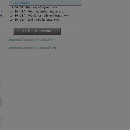
Čas
Událost
8:00
DE - Průmyslová výroba, y/y
h
14:30
USA - Míra nezaměstnanosti, s.a.
14:30
USA - Průměrná hodinová mzda, y/y
í
14:30
USA - Změna počtu prac. míst
UDÁLOSTI ONLINE
Dlouhodobý ekonomický kalendář ČR
Dlouhodobý ekonomický kalendář Svět
r