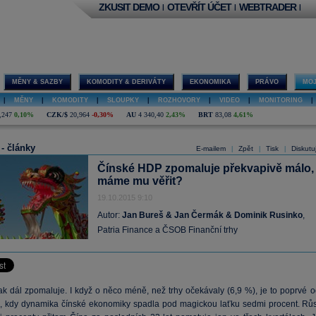
ZKUSIT DEMO
OTEVŘÍT ÚČET
WEBTRADER
|
|
|
MĚNY & SAZBY
KOMODITY & DERIVÁTY
EKONOMIKA
PRÁVO
MOJ
|
MĚNY
|
KOMODITY
|
SLOUPKY
|
ROZHOVORY
|
VIDEO
|
MONITORING
|
,247
0,10%
CZK/$
20,964
-0,30%
AU
4 340,40
2,43%
BRT
83,08
4,61%
 - články
E-mailem
Zpět
Tisk
Diskutu
|
|
|
Čínské HDP zpomaluje překvapivě málo,
máme mu věřit?
19.10.2015 9:10
Autor:
Jan Bureš & Jan Čermák & Dominik Rusinko
,
Patria Finance a ČSOB Finanční trhy
ak dál zpomaluje. I když o něco méně, než trhy očekávaly (6,9 %), je to poprvé o
, kdy dynamika čínské ekonomiky spadla pod magickou laťku sedmi procent. Růs