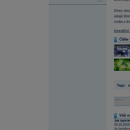
více...
Dnes ráno
údajů těs
rostla o t
Investiční
Čtěte 
Tagy:
e
Reklama
Váš n
Jak typick
19.10.2015
Je úsměvné