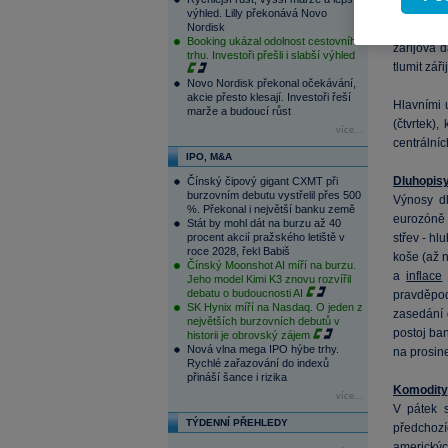
výhled. Lilly překonává Novo
Nordisk
Nadcházej
Booking ukázal odolnost cestovního
zářijová 
trhu. Investoři přešli i slabší výhled
tlumit záři
Novo Nordisk překonal očekávání,
akcie přesto klesají. Investoři řeší
Hlavními 
marže a budoucí růst
(čtvrtek)
více...
centrálníc
IPO, M&A
Dluhopis
Čínský čipový gigant CXMT při
burzovním debutu vystřelil přes 500
Výnosy dl
%. Překonal i největší banku země
eurozóně 
Stát by mohl dát na burzu až 40
procent akcií pražského letiště v
střev - hl
roce 2028, řekl Babiš
koše (až n
Čínský Moonshot AI míří na burzu.
a
inflace
Jeho model Kimi K3 znovu rozvířil
debatu o budoucnosti AI
pravděpod
SK Hynix míří na Nasdaq. O jeden z
zasedání 
největších burzovních debutů v
postoj ba
historii je obrovský zájem
Nová vlna mega IPO hýbe trhy.
na prosin
Rychlé zařazování do indexů
přináší šance i rizika
Komodity
více...
V pátek 
TÝDENNÍ PŘEHLEDY
předchozíc
americkýc