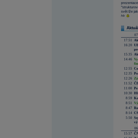
prezentace
"strukturov
svět lže ja
hb
Aktuá
07
17:51
Ak
16:20
UE
pr
15:35
Ak
14:46
Vy
fi
12:55
Co
12:35
Po
12:26
Zá
11:52
ČE
11:00
Pe
10:30
Hl
8:59
Ko
8:51
Vý
8:47
Ro
8:14
CS
5:50
Sr
vý
06
15:57
ČN