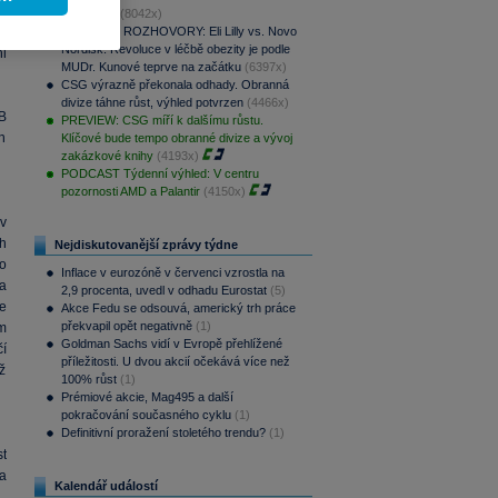
100% růst
(8042x)
í
PODCAST ROZHOVORY: Eli Lilly vs. Novo
Nordisk. Revoluce v léčbě obezity je podle
l
MUDr. Kunové teprve na začátku
(6397x)
CSG výrazně překonala odhady. Obranná
divize táhne růst, výhled potvrzen
(4466x)
B
PREVIEW: CSG míří k dalšímu růstu.
h
Klíčové bude tempo obranné divize a vývoj
zakázkové knihy
(4193x)
PODCAST Týdenní výhled: V centru
pozornosti AMD a Palantir
(4150x)
v
h
Nejdiskutovanější zprávy týdne
ho
Inflace v eurozóně v červenci vzrostla na
na
2,9 procenta, uvedl v odhadu Eurostat
(5)
e
Akce Fedu se odsouvá, americký trh práce
překvapil opět negativně
(1)
m
Goldman Sachs vidí v Evropě přehlížené
í
příležitosti. U dvou akcií očekává více než
ž
100% růst
(1)
Prémiové akcie, Mag495 a další
pokračování současného cyklu
(1)
Definitivní proražení stoletého trendu?
(1)
t
a
Kalendář událostí