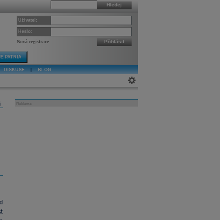
Hledej
Uživatel:
Heslo:
Nová registrace
Přihlásit
E PATRIA
DISKUSE
|
BLOG
j
Reklama
d
t