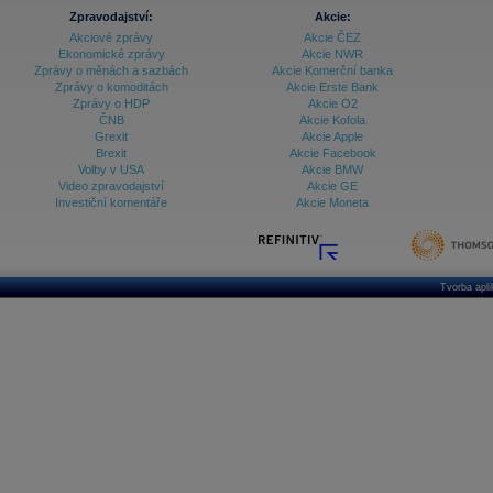
Zpravodajství:
Akcie:
Akciové zprávy
Akcie ČEZ
Ekonomické zprávy
Akcie NWR
Zprávy o měnách a sazbách
Akcie Komerční banka
Zprávy o komoditách
Akcie Erste Bank
Zprávy o HDP
Akcie O2
ČNB
Akcie Kofola
Grexit
Akcie Apple
Brexit
Akcie Facebook
Volby v USA
Akcie BMW
Video zpravodajství
Akcie GE
Investiční komentáře
Akcie Moneta
Tvorba apl