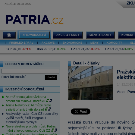
ZKU
NEDĚLE 09.08.2026
ZPRAVODAJSTVÍ
AKCIE & FONDY
MĚNY & SAZBY
KOMODIT
|
PŘEHLED ZPRÁV
|
AKCIOVÉ
|
EKONOMICKÉ
|
MĚNY
|
KOMODITY
|
SL
PX
2 785,07
-0,71%
DAX
26 319,45
0,69%
CZK/€
24,232
-0,02%
CZK/$
20,966
0,00%
Detail - články
HLEDAT V KOMENTÁŘÍCH
Pražská 
elektři
Pokročilé hledání
hledat
14.12.2015 
INVESTIČNÍ DOPORUČENÍ
Autor:
Pav
AstraZeneca jako sázka na
defenzivu mimo AI horečku
Arista Networks: AI může firmě
zajistit příznivý vítr do zad
Analytický radar: Colt CZ roste díky
vyšší marži, širší integraci i
stabilnějšímu byznysu
Pražská burza vstupuje do nového tý
Nové střelivo pro další růst. Patria
nejrychlejší růst za poslední tři týdn
mění cílovou cenu pro Colt CZ
číslech, když mají za sebou největší dvo
Goldman Sachs: Je dobrý okamžik