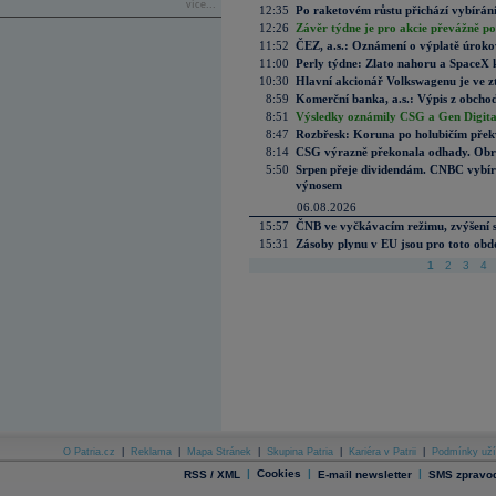
více...
12:35
Po raketovém růstu přichází vybírán
12:26
Závěr týdne je pro akcie převážně po
11:52
ČEZ, a.s.: Oznámení o výplatě úrok
11:00
Perly týdne: Zlato nahoru a SpaceX 
10:30
Hlavní akcionář Volkswagenu je ve z
8:59
Komerční banka, a.s.: Výpis z obchod
8:51
Výsledky oznámily CSG a Gen Digital
8:47
Rozbřesk: Koruna po holubičím přek
8:14
CSG výrazně překonala odhady. Obran
5:50
Srpen přeje dividendám. CNBC vybírá
výnosem
06.08.2026
15:57
ČNB ve vyčkávacím režimu, zvýšení s
15:31
Zásoby plynu v EU jsou pro toto obdo
1
2
3
4
O Patria.cz
|
Reklama
|
Mapa Stránek
|
Skupina Patria
|
Kariéra v Patrii
|
Podmínky uží
|
Cookies
|
|
RSS / XML
E-mail newsletter
SMS zpravod