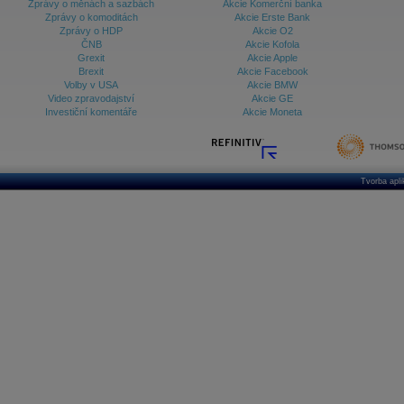
Zprávy o měnách a sazbách
Akcie Komerční banka
Zprávy o komoditách
Akcie Erste Bank
Zprávy o HDP
Akcie O2
ČNB
Akcie Kofola
Grexit
Akcie Apple
Brexit
Akcie Facebook
Volby v USA
Akcie BMW
Video zpravodajství
Akcie GE
Investiční komentáře
Akcie Moneta
Tvorba apl