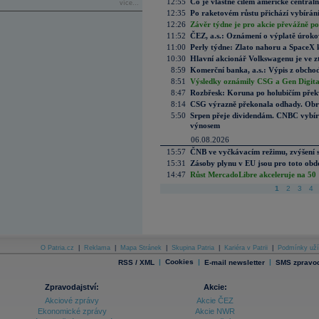
12:55
Co je vlastně cílem americké centrál
více...
12:35
Po raketovém růstu přichází vybírán
12:26
Závěr týdne je pro akcie převážně po
11:52
ČEZ, a.s.: Oznámení o výplatě úrok
11:00
Perly týdne: Zlato nahoru a SpaceX 
10:30
Hlavní akcionář Volkswagenu je ve z
8:59
Komerční banka, a.s.: Výpis z obchod
8:51
Výsledky oznámily CSG a Gen Digital
8:47
Rozbřesk: Koruna po holubičím přek
8:14
CSG výrazně překonala odhady. Obran
5:50
Srpen přeje dividendám. CNBC vybírá
výnosem
06.08.2026
15:57
ČNB ve vyčkávacím režimu, zvýšení s
15:31
Zásoby plynu v EU jsou pro toto obdo
14:47
Růst MercadoLibre akceleruje na 50 %
1
2
3
4
O Patria.cz
|
Reklama
|
Mapa Stránek
|
Skupina Patria
|
Kariéra v Patrii
|
Podmínky uží
|
Cookies
|
|
RSS / XML
E-mail newsletter
SMS zpravod
Zpravodajství:
Akcie:
Akciové zprávy
Akcie ČEZ
Ekonomické zprávy
Akcie NWR