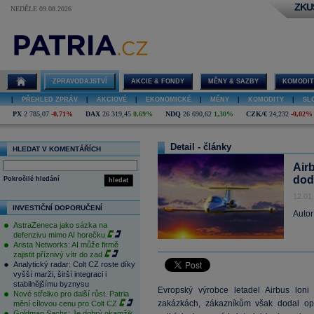
ZKU
NEDĚLE 09.08.2026
ZPRAVODAJSTVÍ
AKCIE & FONDY
MĚNY & SAZBY
KOMODIT
|
PŘEHLED ZPRÁV
|
AKCIOVÉ
|
EKONOMICKÉ
|
MĚNY
|
KOMODITY
|
SL
PX
2 785,07
-0,71%
DAX
26 319,45
0,69%
NDQ
26 690,62
1,30%
CZK/€
24,232
-0,02%
Detail - články
HLEDAT V KOMENTÁŘÍCH
Air
dod
Pokročilé hledání
hledat
12.01
INVESTIČNÍ DOPORUČENÍ
Autor
AstraZeneca jako sázka na
defenzivu mimo AI horečku
Arista Networks: AI může firmě
zajistit příznivý vítr do zad
Analytický radar: Colt CZ roste díky
vyšší marži, širší integraci i
stabilnějšímu byznysu
Evropský výrobce letadel Airbus lon
Nové střelivo pro další růst. Patria
zakázkách, zákazníkům však dodal op
mění cílovou cenu pro Colt CZ
Goldman Sachs: Je dobrý okamžik