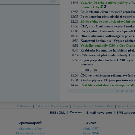
více...
14:46
Vysychající řeky a ničivé požáry v E
finanční trhy
12:55
Co je vlastně cílem americké centrál
12:35
Po raketovém růstu přichází vybírán
12:26
Závěr týdne je pro akcie převážně po
11:52
ČEZ, a.s.: Oznámení o výplatě úrok
11:00
Perly týdne: Zlato nahoru a SpaceX 
10:30
Hlavní akcionář Volkswagenu je ve z
8:59
Komerční banka, a.s.: Výpis z obchod
8:51
Výsledky oznámily CSG a Gen Digital
8:47
Rozbřesk: Koruna po holubičím přek
8:14
CSG výrazně překonala odhady. Obran
5:50
Srpen přeje dividendám. CNBC vybírá
výnosem
06.08.2026
15:57
ČNB ve vyčkávacím režimu, zvýšení s
15:31
Zásoby plynu v EU jsou pro toto obdo
14:47
Růst MercadoLibre akceleruje na 50 %
1
2
3
4
O Patria.cz
|
Reklama
|
Mapa Stránek
|
Skupina Patria
|
Kariéra v Patrii
|
Podmínky uží
|
Cookies
|
|
RSS / XML
E-mail newsletter
SMS zpravod
Zpravodajství:
Akcie:
Akciové zprávy
Akcie ČEZ
Ekonomické zprávy
Akcie NWR