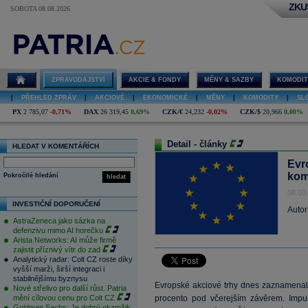
ZKU
SOBOTA 08.08.2026
ZPRAVODAJSTVÍ
AKCIE & FONDY
MĚNY & SAZBY
KOMODIT
|
PŘEHLED ZPRÁV
|
AKCIOVÉ
|
EKONOMICKÉ
|
MĚNY
|
KOMODITY
|
SL
PX
2 785,07
-0,71%
DAX
26 319,45
0,69%
CZK/€
24,232
-0,02%
CZK/$
20,966
0,00%
Detail - články
HLEDAT V KOMENTÁŘÍCH
Evro
komo
Pokročilé hledání
hledat
08.03
INVESTIČNÍ DOPORUČENÍ
Autor
AstraZeneca jako sázka na
defenzivu mimo AI horečku
Arista Networks: AI může firmě
zajistit příznivý vítr do zad
Analytický radar: Colt CZ roste díky
vyšší marži, širší integraci i
stabilnějšímu byznysu
Evropské akciové trhy dnes zaznamenaly
Nové střelivo pro další růst. Patria
mění cílovou cenu pro Colt CZ
procento pod včerejším závěrem. Impul
Goldman Sachs: Je dobrý okamžik