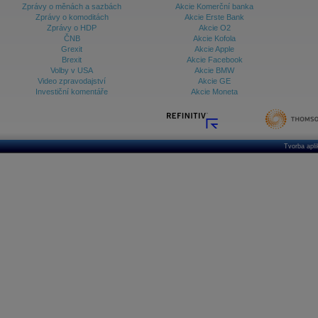
Zprávy o měnách a sazbách
Akcie Komerční banka
Zprávy o komoditách
Akcie Erste Bank
Zprávy o HDP
Akcie O2
ČNB
Akcie Kofola
Grexit
Akcie Apple
Brexit
Akcie Facebook
Volby v USA
Akcie BMW
Video zpravodajství
Akcie GE
Investiční komentáře
Akcie Moneta
Tvorba apl