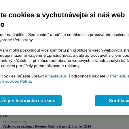
te cookies a vychutnávejte si náš web
račování článku je dostupné jen klientům placených služeb
Patria Plus
/
estor Plus
případně uživatelům platformy
Patria Direct
. Pokud jste klientem
no
hto služeb, potom je nutné se
Přihlásit
.
nout na tlačítko „Souhlasím“ a udělíte souhlas se zpracováním cookies 
ámci placeného informačního servisu získáte
brané třetí strany.
řístup ke
kompletnímu zpravodajství
.patria.cz bez jakýchkoliv omezení. Veškeré
ám mohli poskytnout více komfortu při prohlížení všech webových st
rávy, komentáře a horké zprávy jsou
to údaje můžeme vzájemně zpřístupňovat a dále zpracovávat s cílem pos
brazovány terminálovou metodou (bez nutnosti obnovovat stránku) bez
lientský zážitek, tj. přizpůsobení obsahu webových stránek, analytická č
ždění a v plné verzi.
 cookies pro účely personalizované reklamy.
en zpravodajství, ale i další služby získáte v Patria Plus / Investor Plus -
sms
si cookies můžete upravit v
nastavení
. Podrobnosti najdete v
Přehledu 
e-mailové
zpravodajství,
data
z finančních trhů v reálném čase, kompletní
h cookies Patria
.
lytický servis
, rozsáhlé
databáze
časových řad ke stažení,
prognózy
oje a
valuace
, ekonomické
fundamenty
,
nástroje
a
kalkulátory
...
více
žít jen technické cookies
Souhlas
více:
09.07.2026 13:56
Výsledková sezóna v Evropě: Kalendář pro 2. čtvrtletí 2026