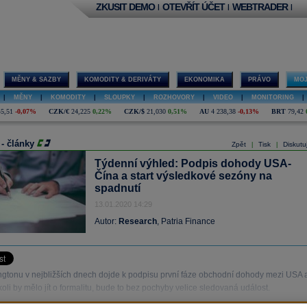
ZKUSIT DEMO
OTEVŘÍT ÚČET
WEBTRADER
|
|
|
MĚNY & SAZBY
KOMODITY & DERIVÁTY
EKONOMIKA
PRÁVO
MOJ
|
MĚNY
|
KOMODITY
|
SLOUPKY
|
ROZHOVORY
|
VIDEO
|
MONITORING
|
45,51
-0,07%
CZK/€
24,225
0,22%
CZK/$
21,030
0,51%
AU
4 238,38
-0,13%
BRT
79,42
 - články
Zpět
Tisk
Diskutu
|
|
Týdenní výhled: Podpis dohody USA-
Čína a start výsledkové sezóny na
spadnutí
13.01.2020 14:29
Autor:
Research
, Patria Finance
gtonu v nejbližších dnech dojde k podpisu první fáze obchodní dohody mezi USA 
oli by mělo jít o formalitu, bude to bez pochyby velice sledovaná událost.