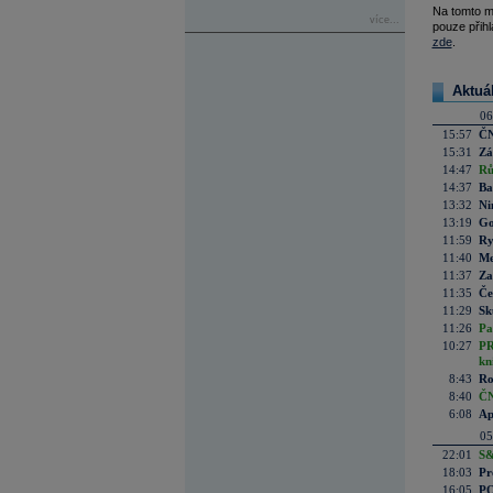
Na tomto m
více...
pouze přihl
zde
.
Aktuá
06
15:57
ČN
15:31
Zá
14:47
Rů
14:37
Ba
13:32
Ni
13:19
Go
11:59
Ry
11:40
Me
11:37
Za
11:35
Če
11:29
Sk
11:26
Pa
10:27
PR
kn
8:43
Ro
8:40
ČN
6:08
Ap
05
22:01
S&
18:03
Pr
16:05
PO