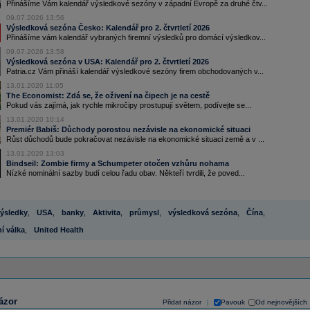
Přinášíme Vám kalendář výsledkové sezóny v západní Evropě za druhé čtv...
09.07.2026 13:56
Výsledková sezóna Česko: Kalendář pro 2. čtvrtletí 2026
Přinášíme vám kalendář vybraných firemní výsledků pro domácí výsledkov...
09.07.2026 13:58
Výsledková sezóna v USA: Kalendář pro 2. čtvrtletí 2026
Patria.cz Vám přináší kalendář výsledkové sezóny firem obchodovaných v...
13.01.2020 11:05
The Economist: Zdá se, že oživení na čipech je na cestě
Pokud vás zajímá, jak rychle mikročipy prostupují světem, podívejte se...
13.01.2020 10:14
Premiér Babiš: Důchody porostou nezávisle na ekonomické situaci
Růst důchodů bude pokračovat nezávisle na ekonomické situaci země a v ...
13.01.2020 13:03
Bindseil: Zombie firmy a Schumpeter otočen vzhůru nohama
Nízké nominální sazby budí celou řadu obav. Někteří tvrdili, že poved...
ýsledky
,
USA
,
banky
,
Aktivita
,
průmysl
,
výsledková sezóna
,
Čína
,
í válka
,
United Health
ázor
Přidat názor
Pavouk
Od nejnovějších
|