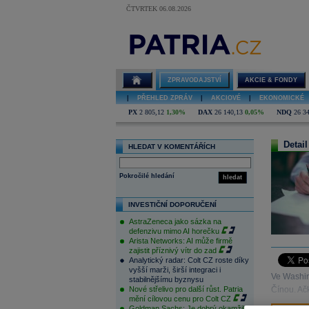
ČTVRTEK 06.08.2026
ZPRAVODAJSTVÍ
AKCIE & FONDY
|
PŘEHLED ZPRÁV
|
AKCIOVÉ
|
EKONOMICKÉ
PX
2 805,12
1,30%
DAX
26 140,13
0,05%
NDQ
26 3
Detail
HLEDAT V KOMENTÁŘÍCH
Pokročilé hledání
hledat
INVESTIČNÍ DOPORUČENÍ
AstraZeneca jako sázka na
defenzivu mimo AI horečku
Arista Networks: AI může firmě
zajistit příznivý vítr do zad
Analytický radar: Colt CZ roste díky
vyšší marži, širší integraci i
Ve Washin
stabilnějšímu byznysu
Nové střelivo pro další růst. Patria
Čínou. Ačk
mění cílovou cenu pro Colt CZ
Goldman Sachs: Je dobrý okamžik