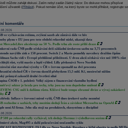
ístě můžete zahájit diskusi. Zatím nebyl zadán žádný názor. Do diskuse mohou přispívat
ášení uživatelé (
Přihlásit
). Pokud nemáte účet, na který byste se mohli přihlásit, registrujte se
lní komentáře
.08.2026
B ve vyčkávacím režimu, zvýšení sazeb ale zůstává dále ve hře
soby plynu v EU jsou pro toto období rekordně nízké, ukazují data
st MercadoLibre akceleruje na 50 %. Podle trhu ale roste příliš draze
nkovní rada ČNB podle očekávání drží základní úrokovou sazbu na 3,75 procentech
ntendo navýšilo zisk o 150 procent. Switch 2 a Mario pomohly navzdory dražším čipům
ldman Sachs vidí v Evropě přehlížené příležitosti. U dvou akcií očekává více než 100% růst
chlejší růst, vyšší marže a lepší výhled. Lilly překonává Novo Nordisk
ziroční růst stavební výroby v ČR v červnu zpomalil na dvě procenta
hraniční obchod ČR v červnu skončil přebytkem 15,5 mld. Kč, meziročně nižším
ský průmysl zakončil druhé čtvrtletí silně
upina ČSOB v 1. pololetí: Velký zájem o financování vlastního bydlení
měťový sektor je brzda pro techy, trhy jsou na tom dopoledne smíšeně
EVIEW: CSG míří k dalšímu růstu. Klíčové bude tempo obranné divize a vývoj zakázkové
ihy
zbřesk: Inflace v červenci mírně vyšší, ČNB dnes úrokové sazby nezmění
B rozhodne o sazbách, trhy mezitím sledují Írán a závislost Microsoftu na OpenAI
ple není AI firma. Jeho síla stojí na produktech, ekosystému a disciplíně
.08.2026
P 500 po rekordní rally vyčkával, trh sleduje Hormuz i výsledkovou sezónu
émiové akcie, Mag495 a další pokračování současného cyklu
DCAST ROZHOVORY: Eli Lilly vs. Novo Nordisk. Revoluce v léčbě obezity je podle MUDr