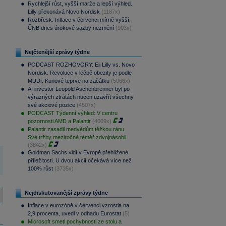
Rychlejší růst, vyšší marže a lepší výhled.
Lilly překonává Novo Nordisk
(1187x)
Rozbřesk: Inflace v červenci mírně vyšší,
ČNB dnes úrokové sazby nezmění
(903x)
Nejčtenější zprávy týdne
PODCAST ROZHOVORY: Eli Lilly vs. Novo
Nordisk. Revoluce v léčbě obezity je podle
MUDr. Kunové teprve na začátku
(5066x)
AI investor Leopold Aschenbrenner byl po
výrazných ztrátách nucen uzavřít všechny
své akciové pozice
(4507x)
PODCAST Týdenní výhled: V centru
pozornosti AMD a Palantir
(4009x)
Palantir zasadil medvědům těžkou ránu.
Své tržby meziročně téměř zdvojnásobil
(3842x)
Goldman Sachs vidí v Evropě přehlížené
příležitosti. U dvou akcií očekává více než
100% růst
(3735x)
Nejdiskutovanější zprávy týdne
Inflace v eurozóně v červenci vzrostla na
2,9 procenta, uvedl v odhadu Eurostat
(5)
Microsoft smetl pochybnosti ze stolu a