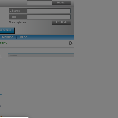
Hledej
Uživatel:
Heslo:
Nová registrace
Přihlásit
E PATRIA
DISKUSE
|
BLOG
0,94%
j
Reklama
a