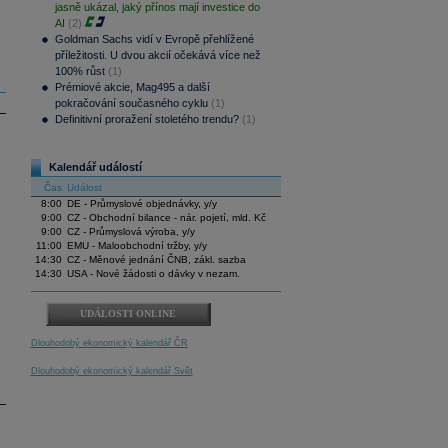
jasně ukázal, jaký přínos mají investice do
AI
(2)
Goldman Sachs vidí v Evropě přehlížené
příležitosti. U dvou akcií očekává více než
100% růst
(1)
Prémiové akcie, Mag495 a další
pokračování současného cyklu
(1)
Definitivní proražení stoletého trendu?
(1)
Kalendář událostí
Čas
Událost
8:00
DE - Průmyslové objednávky, y/y
9:00
CZ - Obchodní bilance - nár. pojetí, mld. Kč
9:00
CZ - Průmyslová výroba, y/y
11:00
EMU - Maloobchodní tržby, y/y
14:30
CZ - Měnové jednání ČNB, zákl. sazba
14:30
USA - Nové žádosti o dávky v nezam.
UDÁLOSTI ONLINE
Dlouhodobý ekonomický kalendář ČR
Dlouhodobý ekonomický kalendář Svět
.