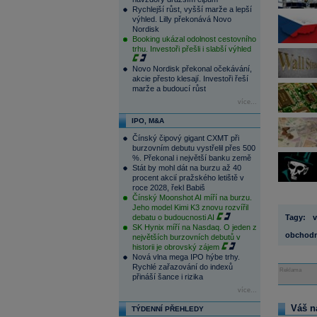
Rychlejší růst, vyšší marže a lepší
výhled. Lilly překonává Novo
Nordisk
Booking ukázal odolnost cestovního
trhu. Investoři přešli i slabší výhled
Novo Nordisk překonal očekávání,
akcie přesto klesají. Investoři řeší
marže a budoucí růst
více...
IPO, M&A
Čínský čipový gigant CXMT při
burzovním debutu vystřelil přes 500
%. Překonal i největší banku země
Stát by mohl dát na burzu až 40
procent akcií pražského letiště v
roce 2028, řekl Babiš
Čínský Moonshot AI míří na burzu.
Jeho model Kimi K3 znovu rozvířil
debatu o budoucnosti AI
Tagy:
v
SK Hynix míří na Nasdaq. O jeden z
obchodn
největších burzovních debutů v
historii je obrovský zájem
Nová vlna mega IPO hýbe trhy.
Rychlé zařazování do indexů
Reklama
přináší šance i rizika
více...
Váš n
TÝDENNÍ PŘEHLEDY