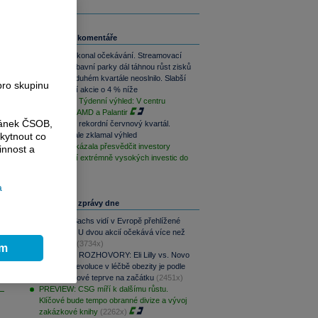
Související komentáře
Disney překonal očekávání. Streamovací
služby i zábavní parky dál táhnou růst zisků
Spotify ve duhém kvartále neoslnilo. Slabší
pro skupinu
výhled tlačí akcie o 4 % níže
PODCAST Týdenní výhled: V centru
pozornosti AMD a Palantir
ránek ČSOB,
Apple hlásí rekordní červnový kvartál.
Investory ale zklamal výhled
kytnout co
Meta nedokázala přesvědčit investory
innost a
návratností extrémně vysokých investic do
AI
a
Nejčtenější zprávy dne
Goldman Sachs vidí v Evropě přehlížené
příležitosti. U dvou akcií očekává více než
100% růst
(3734x)
ím
PODCAST ROZHOVORY: Eli Lilly vs. Novo
Nordisk. Revoluce v léčbě obezity je podle
MUDr. Kunové teprve na začátku
(2451x)
PREVIEW: CSG míří k dalšímu růstu.
Klíčové bude tempo obranné divize a vývoj
zakázkové knihy
(2262x)