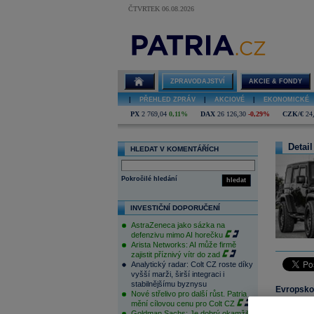
ČTVRTEK 06.08.2026
ZPRAVODAJSTVÍ
AKCIE & FONDY
|
PŘEHLED ZPRÁV
|
AKCIOVÉ
|
EKONOMICKÉ
PX
2 769,04
0,11%
DAX
26 126,30
-0,29%
CZK/€
24
Detail
HLEDAT V KOMENTÁŘÍCH
Pokročilé hledání
hledat
INVESTIČNÍ DOPORUČENÍ
AstraZeneca jako sázka na
defenzivu mimo AI horečku
Arista Networks: AI může firmě
zajistit příznivý vítr do zad
Analytický radar: Colt CZ roste díky
vyšší marži, širší integraci i
stabilnějšímu byznysu
Evropsko-
Nové střelivo pro další růst. Patria
tržby mez
mění cílovou cenu pro Colt CZ
Goldman Sachs: Je dobrý okamžik