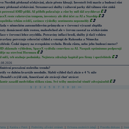
vo Nordisk překonal očekávání, akcie přesto klesají. Investoři řeší marže a budoucí růst
sney překonal očekávání. Streamovací služby i zábavní parky dál táhnou růst zisků
h potrestal AMD příliš. AI příběh pokračuje a růst by měl dál zrychlovat
aceX roste raketovým tempem, investory ale děsí účet za AI a Starship
opolitika trhům svědčí, zatímco výsledky sentimentu nepomohly
lada v německém automobilovém průmyslu se v červenci výrazně zlepšila
raty domácností dále rostou, maloobchod ale v červnu zaostal za očekáváním
flace v červenci lehce zrychlila. Potraviny inflaci brzdí, služby ji tlačí vzhůru
zvavlasy potvrzuje celoroční výhled a vstoupí do Rakouska a Německa
zbřesk: České úspory na evropském vrcholu. Brzda růstu, nebo jeho budoucí motor?
D zklamalo výhledem, SpaceX vyděsila cenovkou za AI. Naopak optimismus podporují
děje na otevření Hormuzu
d mlčí, trh utahuje podmínky. Nejistota zdražuje kapitál pro firmy i spotřebitele
.08.2026
finitivní proražení stoletého trendu?
otify ve duhém kvartále neoslnilo. Slabší výhled tlačí akcie o 4 % níže
Donald's zvýšil zisk, Američané ale ztrácejí chuť utrácet
lantir zasadil medvědům těžkou ránu. Své tržby meziročně téměř zdvojnásobil
1
2
3
4
5
6
7
8
9
10
>>
atria
|
Kariéra v Patrii
|
Podmínky užívání stránek
|
Ochrana osobních údajů
|
Pravidla diskuse
|
Inve