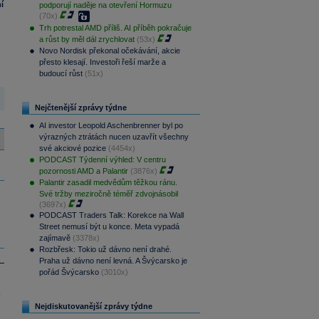
í
podporují naděje na otevření Hormuzu
(70x)
Trh potrestal AMD příliš. AI příběh pokračuje
a růst by měl dál zrychlovat
(53x)
Novo Nordisk překonal očekávání, akcie
přesto klesají. Investoři řeší marže a
budoucí růst
(51x)
Nejčtenější zprávy týdne
AI investor Leopold Aschenbrenner byl po
výrazných ztrátách nucen uzavřít všechny
své akciové pozice
(4454x)
PODCAST Týdenní výhled: V centru
pozornosti AMD a Palantir
(3876x)
Palantir zasadil medvědům těžkou ránu.
Své tržby meziročně téměř zdvojnásobil
(3697x)
PODCAST Traders Talk: Korekce na Wall
Street nemusí být u konce. Meta vypadá
zajímavě
(3378x)
Rozbřesk: Tokio už dávno není drahé.
Praha už dávno není levná. A Švýcarsko je
pořád Švýcarsko
(3010x)
.
Nejdiskutovanější zprávy týdne