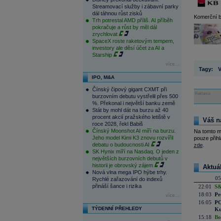
Streamovací služby i zábavní parky
dál táhnou růst zisků
Komerční b
Trh potrestal AMD příliš. AI příběh
pokračuje a růst by měl dál
zrychlovat
SpaceX roste raketovým tempem,
investory ale děsí účet za AI a
Starship
více...
Tagy:
V
IPO, M&A
Čínský čipový gigant CXMT při
Reklama
burzovním debutu vystřelil přes 500
%. Překonal i největší banku země
Stát by mohl dát na burzu až 40
procent akcií pražského letiště v
Váš n
roce 2028, řekl Babiš
Čínský Moonshot AI míří na burzu.
Na tomto m
Jeho model Kimi K3 znovu rozvířil
pouze přihl
debatu o budoucnosti AI
zde
.
SK Hynix míří na Nasdaq. O jeden z
největších burzovních debutů v
historii je obrovský zájem
Aktuá
Nová vlna mega IPO hýbe trhy.
05
Rychlé zařazování do indexů
přináší šance i rizika
22:01
S&
18:03
Pr
více...
16:05
PO
TÝDENNÍ PŘEHLEDY
Ku
15:18
Bo