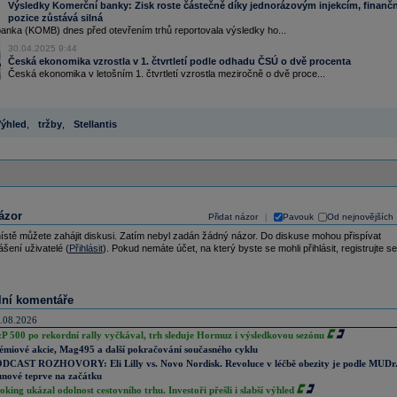
Výsledky Komerční banky: Zisk roste částečně díky jednorázovým injekcím, finančn
pozice zůstává silná
anka (KOMB) dnes před otevřením trhů reportovala výsledky ho...
30.04.2025 9:44
Česká ekonomika vzrostla v 1. čtvrtletí podle odhadu ČSÚ o dvě procenta
Česká ekonomika v letošním 1. čtvrtletí vzrostla meziročně o dvě proce...
ýhled
,
tržby
,
Stellantis
ázor
Přidat názor
Pavouk
Od nejnovějších
|
ístě můžete zahájit diskusi. Zatím nebyl zadán žádný názor. Do diskuse mohou přispívat
ášení uživatelé (
Přihlásit
). Pokud nemáte účet, na který byste se mohli přihlásit, registrujte se
lní komentáře
.08.2026
P 500 po rekordní rally vyčkával, trh sleduje Hormuz i výsledkovou sezónu
émiové akcie, Mag495 a další pokračování současného cyklu
DCAST ROZHOVORY: Eli Lilly vs. Novo Nordisk. Revoluce v léčbě obezity je podle MUDr
nové teprve na začátku
oking ukázal odolnost cestovního trhu. Investoři přešli i slabší výhled