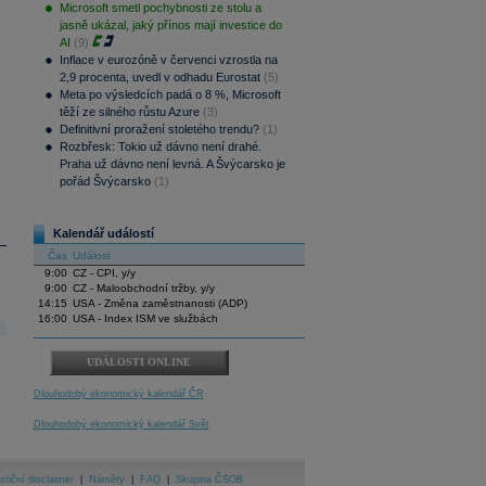
Microsoft smetl pochybnosti ze stolu a
jasně ukázal, jaký přínos mají investice do
AI
(9)
Inflace v eurozóně v červenci vzrostla na
2,9 procenta, uvedl v odhadu Eurostat
(5)
Meta po výsledcích padá o 8 %, Microsoft
těží ze silného růstu Azure
(3)
Definitivní proražení stoletého trendu?
(1)
Rozbřesk: Tokio už dávno není drahé.
Praha už dávno není levná. A Švýcarsko je
pořád Švýcarsko
(1)
Kalendář událostí
Čas
Událost
9:00
CZ - CPI, y/y
9:00
CZ - Maloobchodní tržby, y/y
14:15
USA - Změna zaměstnanosti (ADP)
16:00
USA - Index ISM ve službách
UDÁLOSTI ONLINE
Dlouhodobý ekonomický kalendář ČR
Dlouhodobý ekonomický kalendář Svět
stiční disclaimer
|
Náměty
|
FAQ
|
Skupina ČSOB