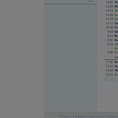
více...
14:31
No
13:36
Di
13:23
Tr
11:58
Sp
11:19
Ge
11:11
Ná
10:30
Út
9:43
In
9:14
Be
9:01
Ro
8:54
AM
na
6:06
Fe
04
17:02
De
15:20
Sp
14:34
Mc
13:52
Pa
O Patria.cz
|
Reklama
|
Mapa Stránek
|
Skupina P