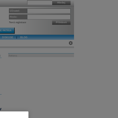
Hledej
Uživatel:
Heslo:
Nová registrace
Přihlásit
E PATRIA
DISKUSE
|
BLOG
j
Reklama
y
m