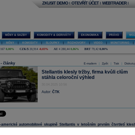
ZKUSIT DEMO
OTEVŘÍT ÚČET
WEBTRADER
|
|
|
MĚNY & SAZBY
KOMODITY & DERIVÁTY
EKONOMIKA
PRÁVO
MOJ
|
MĚNY
|
KOMODITY
|
SLOUPKY
|
ROZHOVORY
|
VIDEO
|
MONITORING
|
,167
0,00%
CZK/$
20,914
-0,03%
AU
4 280,44
0,86%
BRT
79,42
0,00%
 - články
E-mailem
Zpět
Tisk
Diskutu
|
|
|
Stellantis klesly tržby, firma kvůli clům
stáhla celoroční výhled
30.04.2025 10:56
Autor:
ČTK
americké automobilové skupině Stellantis v letošním prvním čtvrtletí klesl
iročně o 14 procent na 35,8 miliardy
eur
(téměř 900 miliard Kč). Firma o to