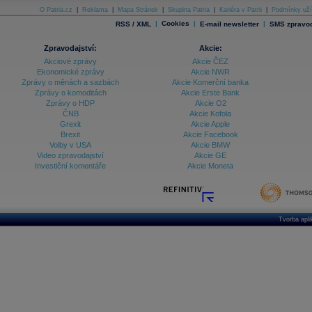
O Patria.cz
|
Reklama
|
Mapa Stránek
|
Skupina Patria
|
Kariéra v Patrii
|
Podmínky uží
Databanka - Indexy
|
Cookies
|
|
RSS / XML
E-mail newsletter
SMS zpravod
Databanka - Měnové kurzy
Zpravodajství:
Akcie:
Databanka - Trh práce
Akciové zprávy
Akcie ČEZ
Ekonomické zprávy
Akcie NWR
Databanka - Úrokové sazby
Zprávy o měnách a sazbách
Akcie Komerční banka
Zprávy o komoditách
Akcie Erste Bank
Databanka - Veřejné rozpočty
Zprávy o HDP
Akcie O2
ČNB
Akcie Kofola
Databanka - Zahraniční obchod a platební
Grexit
Akcie Apple
bilance
Brexit
Akcie Facebook
Databanka akcie - ČR
Volby v USA
Akcie BMW
Video zpravodajství
Akcie GE
Databanka akcie - Svět
Investiční komentáře
Akcie Moneta
Denní finanční zpravodaj
Denní kalendář událostí
Denní přehled - Akcie CEE
Tvorba apl
Denní přehled - Akcie ČR
Denní přehled - Akcie Svět
Dlouhé sazby - CZK dluhopisy vs. Swapy
Dlouhé sazby - Dlouhodobá výnosová křivka
Dlouhé sazby - FRA sazby a úrokové swapy