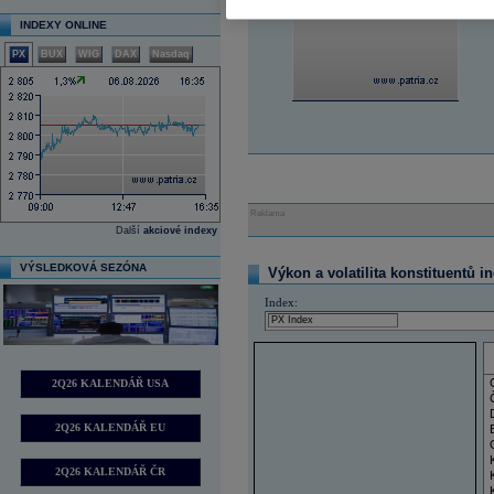
INDEXY ONLINE
PX
BUX
WIG
DAX
Nasdaq
Reklama
Další
akciové indexy
VÝSLEDKOVÁ SEZÓNA
Výkon a volatilita konstituentů i
Index:
2Q26 KALENDÁŘ USA
2Q26 KALENDÁŘ EU
2Q26 KALENDÁŘ ČR