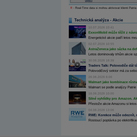
open
Archiv - Globální makroekonomické přehledy
R
- Real-Time data si mohou aktivovat klienti Patria
Archiv - Horké Zprávy
Archiv - Kalendář událostí
Technická analýza - Akcie
Archiv - Měnová politika
10.07.2026 10:41
ExxonMobil může těžit z návrat
Archiv - Měsíční makroekonomické přehledy
Energetické akcie patří letos me
Archiv - Souhrnné zprávy o vývoji ČR
02.07.2026 10:55
AstraZeneca jako sázka na de
Archiv - Treasury alerty
Letos dominovaly trhům akcie spoj
Archiv - Vývoj české koruny
30.06.2026 16:39
Traders Talk: Polovodiče dál tá
Archiv analýz - Makroukazatele
Polovodičový sektor má za sebou
Cenové indexy
26.06.2026 6:06
Cenový kalkulátor
Walmart jako kombinace růstu 
Ceny průmyslových výrobců - Data a prognózy
Walmart se podle analýzy Patrie 
(ČR)
18.06.2026 10:00
Ceny průmyslových výrobců - Graf (ČR)
Silné vyhlídky pro Amazon. Ak
Ceny průmyslových výrobců - Kalendář (ČR)
Ceny průmyslových výrobců - Zpravodajství
Přestože akcie Amazonu si letos
CORPORATE WEB SOLUTION
04.06.2026 13:06
DATA EXPORT
RWE: Korekce může odeznít, n
Databanka - Akcie
Rostoucí poptávka po elektrifikac
Databanka - Ceny
Databanka - Ekonomický růst