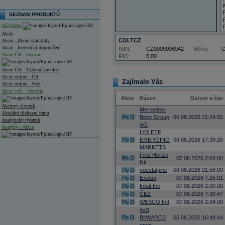
SEZNAM PRODUKTŮ
AD Index
Akcie
COLTCZ
Akcie - Denní statistiky
Akcie - Investiční doporučení
ISIN:
CZ0009008942
Měna:
Akcie ČR - historie
RIC:
0,00
Akcie ČR - Týdenní přehled
Akcie online - ČR
Zajímalo Vás
Akcie online - Svět
Akcie svět - Historie
Akce
Název
Datum a čas
Akciový slovník
Mercedes-
Aktuální diskusní téma
Po
O
Benz Group
06.08.2026 21:24:55
Analytický týdeník
AG
Analýzy - Akcie
LYX ETF
Po
O
EMERGING
06.08.2026 17:39:26
Analýzy společností - ČR
MARKETS
First Horizn
Analýzy společností - Střední Evropa
Po
O
07.08.2026 2:04:00
Ntl
Po
O
voestalpine
06.08.2026 21:58:09
Analýzy společností - Svět
Po
O
Exelon
07.08.2026 7:25:01
Po
O
Intuit Inc
07.08.2026 2:00:00
Ankety a diskuze
Po
O
ČEZ
07.08.2026 7:30:47
Archiv - Analýzy online
Archiv - Deník událostí
Po
O
WESCO Intl
07.08.2026 2:04:00
4xS
Archiv - Flash analýzy (svět)
Po
O
BMW/RCB
06.08.2026 16:49:44