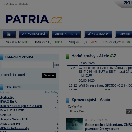
ZKU
PÁTEK 07.08.2026
ZPRAVODAJSTVÍ
AKCIE & FONDY
MĚNY & SAZBY
KOMODIT
PX
2 805,12
1,30%
DAX
26 140,13
0,05%
NDQ
26 348,35
-0,06%
CZK/€
24,229
0,03%
Horké zprávy - Akcie
HLEDÁNÍ V AKCIÍCH
07.08.2026
select
7:51
Czechoslovak Group oznámila za prvn
EBIT 784 mil.
EUR
s EBIT marží 24,1
Pokročilé hledání
mld.
EUR
Odeslat
06.08.2026
22:12
Wall Street závěr: SPX500 -0,2 %, D
TOP AKCIE
17:55
Globalfoundries
...
Název
Návštěvy
17:40
Eli Lilly
-
Mor
......
Agilyx Rg
4
Zpravodajství - Akcie
17:25
Caterpillar
-
B
......
BWAQ Rg-A
2
iShares USD High Yield Corp
17:10
Zvolte filtr
Applovin -
Deut
......
12
Bond UCITS ETF
sele
16:55
Albemarle - Miz
...
Celsius
3
16:53
Výrobce příslušenství pro elektroni
Adaptiv Select ETF
3
07.08.2026 5:50
propadl do ztráty 8,8 milionu
korun
. 
AtlasClear Rg
1
Obrat společnosti se loni meziročně s
Srpen přeje dividendám. CNBC 
JPM BetaBuildrs Jp
4
pravidelným výnosem
16:41
AMD
- Rosenbla
......