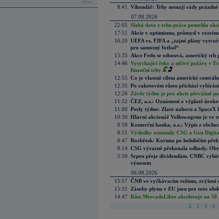
více...
8:41
Víkendář: Trhy nemají rády prázdné 
07.08.2026
22:05
Slabá data z trhu práce pomohla akc
17:51
Akcie v optimismu, průmysl v extrémn
16:20
UEFA vs. FIFA a „tajné plány vytvoř
pro samotný fotbal“
15:35
Akce Fedu se odsouvá, americký trh 
14:46
Vysychající řeky a ničivé požáry v E
finanční trhy
12:55
Co je vlastně cílem americké centrál
12:35
Po raketovém růstu přichází vybírán
12:26
Závěr týdne je pro akcie převážně po
11:52
ČEZ, a.s.: Oznámení o výplatě úrok
11:00
Perly týdne: Zlato nahoru a SpaceX 
10:30
Hlavní akcionář Volkswagenu je ve z
8:59
Komerční banka, a.s.: Výpis z obchod
8:51
Výsledky oznámily CSG a Gen Digital
8:47
Rozbřesk: Koruna po holubičím přek
8:14
CSG výrazně překonala odhady. Obran
5:50
Srpen přeje dividendám. CNBC vybírá
výnosem
06.08.2026
15:57
ČNB ve vyčkávacím režimu, zvýšení s
15:31
Zásoby plynu v EU jsou pro toto obdo
14:47
Růst MercadoLibre akceleruje na 50 %
1
2
3
4