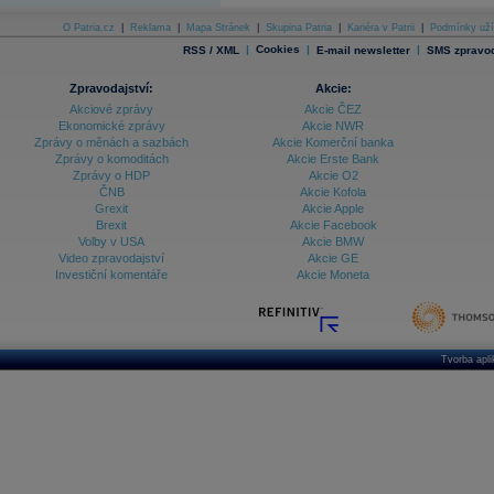
O Patria.cz
|
Reklama
|
Mapa Stránek
|
Skupina Patria
|
Kariéra v Patrii
|
Podmínky uží
|
Cookies
|
|
RSS / XML
E-mail newsletter
SMS zpravod
Zpravodajství:
Akcie:
Akciové zprávy
Akcie ČEZ
Ekonomické zprávy
Akcie NWR
Zprávy o měnách a sazbách
Akcie Komerční banka
Zprávy o komoditách
Akcie Erste Bank
Zprávy o HDP
Akcie O2
ČNB
Akcie Kofola
Grexit
Akcie Apple
Brexit
Akcie Facebook
Volby v USA
Akcie BMW
Video zpravodajství
Akcie GE
Investiční komentáře
Akcie Moneta
Tvorba apl