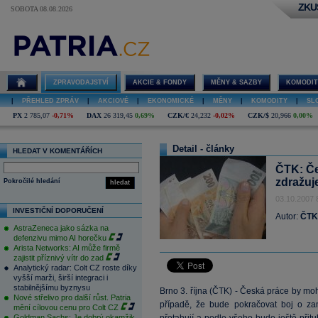
ZKU
SOBOTA 08.08.2026
ZPRAVODAJSTVÍ
AKCIE & FONDY
MĚNY & SAZBY
KOMODIT
|
PŘEHLED ZPRÁV
|
AKCIOVÉ
|
EKONOMICKÉ
|
MĚNY
|
KOMODITY
|
SL
PX
2 785,07
-0,71%
DAX
26 319,45
0,69%
CZK/€
24,232
-0,02%
CZK/$
20,966
0,00%
Detail - články
HLEDAT V KOMENTÁŘÍCH
ČTK: Če
zdražuje
Pokročilé hledání
hledat
03.10.2007 
INVESTIČNÍ DOPORUČENÍ
Autor:
ČTK
AstraZeneca jako sázka na
defenzivu mimo AI horečku
Arista Networks: AI může firmě
zajistit příznivý vítr do zad
Analytický radar: Colt CZ roste díky
vyšší marži, širší integraci i
stabilnějšímu byznysu
Brno 3. října (ČTK) - Česká práce by moh
Nové střelivo pro další růst. Patria
případě, že bude pokračovat boj o za
mění cílovou cenu pro Colt CZ
Goldman Sachs: Je dobrý okamžik