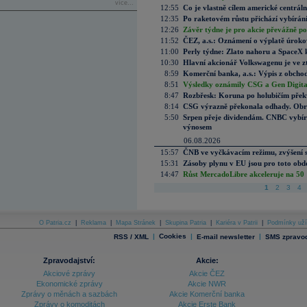
více...
12:55
Co je vlastně cílem americké centrál
12:35
Po raketovém růstu přichází vybírán
12:26
Závěr týdne je pro akcie převážně po
11:52
ČEZ, a.s.: Oznámení o výplatě úrok
11:00
Perly týdne: Zlato nahoru a SpaceX 
10:30
Hlavní akcionář Volkswagenu je ve z
8:59
Komerční banka, a.s.: Výpis z obchod
8:51
Výsledky oznámily CSG a Gen Digital
8:47
Rozbřesk: Koruna po holubičím přek
8:14
CSG výrazně překonala odhady. Obran
5:50
Srpen přeje dividendám. CNBC vybírá
výnosem
06.08.2026
15:57
ČNB ve vyčkávacím režimu, zvýšení s
15:31
Zásoby plynu v EU jsou pro toto obdo
14:47
Růst MercadoLibre akceleruje na 50 %
1
2
3
4
O Patria.cz
|
Reklama
|
Mapa Stránek
|
Skupina Patria
|
Kariéra v Patrii
|
Podmínky uží
|
Cookies
|
|
RSS / XML
E-mail newsletter
SMS zpravod
Zpravodajství:
Akcie:
Akciové zprávy
Akcie ČEZ
Ekonomické zprávy
Akcie NWR
Zprávy o měnách a sazbách
Akcie Komerční banka
Zprávy o komoditách
Akcie Erste Bank