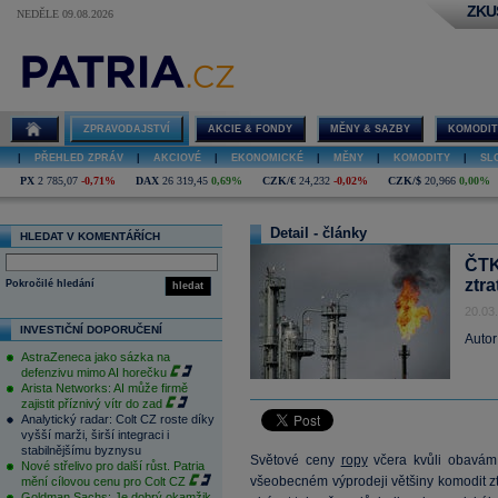
ZKU
NEDĚLE 09.08.2026
ZPRAVODAJSTVÍ
AKCIE & FONDY
MĚNY & SAZBY
KOMODIT
|
PŘEHLED ZPRÁV
|
AKCIOVÉ
|
EKONOMICKÉ
|
MĚNY
|
KOMODITY
|
SL
PX
2 785,07
-0,71%
DAX
26 319,45
0,69%
CZK/€
24,232
-0,02%
CZK/$
20,966
0,00%
Detail - články
HLEDAT V KOMENTÁŘÍCH
ČTK
ztra
Pokročilé hledání
hledat
20.03
INVESTIČNÍ DOPORUČENÍ
Autor
AstraZeneca jako sázka na
defenzivu mimo AI horečku
Arista Networks: AI může firmě
zajistit příznivý vítr do zad
Analytický radar: Colt CZ roste díky
vyšší marži, širší integraci i
stabilnějšímu byznysu
Světové ceny
ropy
včera kvůli obavám
Nové střelivo pro další růst. Patria
všeobecném výprodeji většiny komodit ztr
mění cílovou cenu pro Colt CZ
Goldman Sachs: Je dobrý okamžik