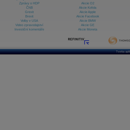
Zprávy o HDP
Akcie O2
ČNB
Akcie Kofola
Grexit
Akcie Apple
Brexit
Akcie Facebook
Volby v USA
Akcie BMW
Video zpravodajství
Akcie GE
Investiční komentáře
Akcie Moneta
Tvorba apl