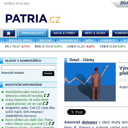
ZKU
NEDĚLE 09.08.2026
ZPRAVODAJSTVÍ
AKCIE & FONDY
MĚNY & SAZBY
KOMODIT
|
PŘEHLED ZPRÁV
|
AKCIOVÉ
|
EKONOMICKÉ
|
MĚNY
|
KOMODITY
|
SL
PX
2 785,07
-0,71%
DAX
26 319,45
0,69%
CZK/€
24,232
-0,02%
CZK/$
20,966
0,00%
Detail - články
HLEDAT V KOMENTÁŘÍCH
Výn
pře
Pokročilé hledání
hledat
11.06
INVESTIČNÍ DOPORUČENÍ
Autor
AstraZeneca jako sázka na
defenzivu mimo AI horečku
Arista Networks: AI může firmě
zajistit příznivý vítr do zad
Analytický radar: Colt CZ roste díky
vyšší marži, širší integraci i
stabilnějšímu byznysu
Nové střelivo pro další růst. Patria
Americké
dluhopisy
v úterý druhý den 
mění cílovou cenu pro Colt CZ
Fedu R. Fishera o nutnosti udržet pod
Goldman Sachs: Je dobrý okamžik