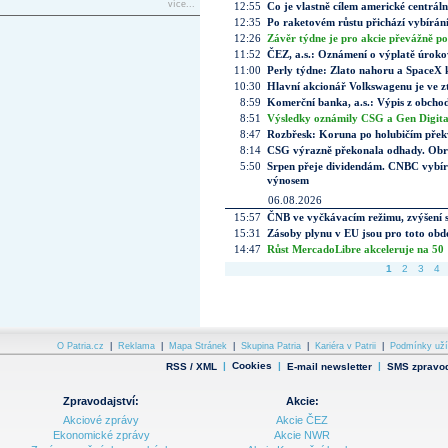
více...
12:55
Co je vlastně cílem americké centrál
12:35
Po raketovém růstu přichází vybírán
12:26
Závěr týdne je pro akcie převážně po
11:52
ČEZ, a.s.: Oznámení o výplatě úrok
11:00
Perly týdne: Zlato nahoru a SpaceX 
10:30
Hlavní akcionář Volkswagenu je ve z
8:59
Komerční banka, a.s.: Výpis z obchod
8:51
Výsledky oznámily CSG a Gen Digital
8:47
Rozbřesk: Koruna po holubičím přek
8:14
CSG výrazně překonala odhady. Obran
5:50
Srpen přeje dividendám. CNBC vybírá
výnosem
06.08.2026
15:57
ČNB ve vyčkávacím režimu, zvýšení s
15:31
Zásoby plynu v EU jsou pro toto obdo
14:47
Růst MercadoLibre akceleruje na 50 %
1
2
3
4
O Patria.cz
|
Reklama
|
Mapa Stránek
|
Skupina Patria
|
Kariéra v Patrii
|
Podmínky uží
|
Cookies
|
|
RSS / XML
E-mail newsletter
SMS zpravod
Zpravodajství:
Akcie:
Akciové zprávy
Akcie ČEZ
Ekonomické zprávy
Akcie NWR