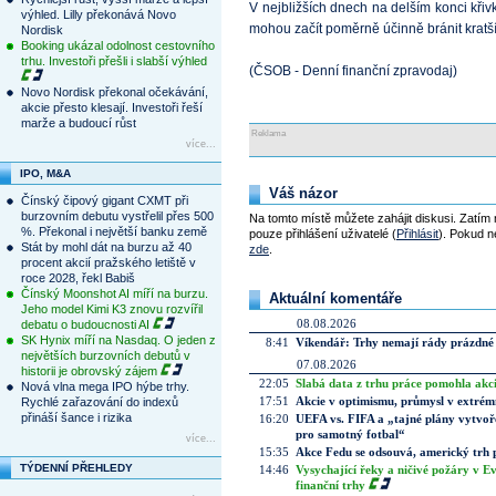
V nejbližších dnech na delším konci kři
výhled. Lilly překonává Novo
mohou začít poměrně účinně bránit kratší 
Nordisk
Booking ukázal odolnost cestovního
trhu. Investoři přešli i slabší výhled
(ČSOB - Denní finanční zpravodaj)
Novo Nordisk překonal očekávání,
akcie přesto klesají. Investoři řeší
marže a budoucí růst
Reklama
více...
IPO, M&A
Váš názor
Čínský čipový gigant CXMT při
burzovním debutu vystřelil přes 500
Na tomto místě můžete zahájit diskusi. Zatím
%. Překonal i největší banku země
pouze přihlášení uživatelé (
Přihlásit
). Pokud ne
Stát by mohl dát na burzu až 40
zde
.
procent akcií pražského letiště v
roce 2028, řekl Babiš
Čínský Moonshot AI míří na burzu.
Aktuální komentáře
Jeho model Kimi K3 znovu rozvířil
08.08.2026
debatu o budoucnosti AI
SK Hynix míří na Nasdaq. O jeden z
8:41
Víkendář: Trhy nemají rády prázdné 
největších burzovních debutů v
07.08.2026
historii je obrovský zájem
22:05
Slabá data z trhu práce pomohla akc
Nová vlna mega IPO hýbe trhy.
17:51
Akcie v optimismu, průmysl v extrémn
Rychlé zařazování do indexů
přináší šance i rizika
16:20
UEFA vs. FIFA a „tajné plány vytvoř
pro samotný fotbal“
více...
15:35
Akce Fedu se odsouvá, americký trh 
TÝDENNÍ PŘEHLEDY
14:46
Vysychající řeky a ničivé požáry v E
finanční trhy