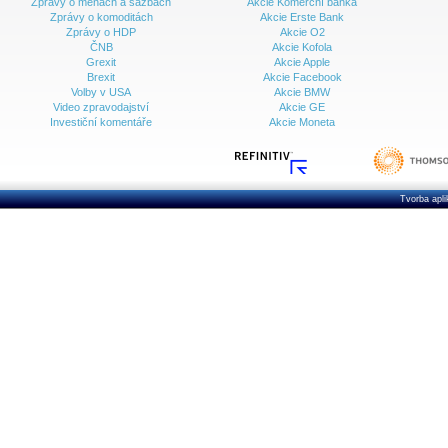
Zprávy o měnách a sazbách
Akcie Komerční banka
Zprávy o komoditách
Akcie Erste Bank
Zprávy o HDP
Akcie O2
ČNB
Akcie Kofola
Grexit
Akcie Apple
Brexit
Akcie Facebook
Volby v USA
Akcie BMW
Video zpravodajství
Akcie GE
Investiční komentáře
Akcie Moneta
Tvorba apl