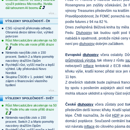
využít poklesu Microsoftu. Nvidia
Rosengrena jen zvýšily očekávání, že 
dál tahounem AI boomu
výnosy Treasuries především na kratším 
více...
Pravděpodobnost, že FOMC ponechá na
VÝSLEDKY SPOLEČNOSTÍ - ČR
podle futures z 94 na 82 %.
Dnes zveřejněná Béžová kniha by měla o
CSG výrazně překonala odhady.
Obranná divize táhne růst, výhled
Fedu.
Dluhopisy
tak budou opět pod tl
potvrzen
nabádá k opatrnosti, protože nízké ceny m
Růst MercadoLibre akceleruje na 50
není pro
dluhopisy
dobrým začátkem.
%. Podle trhu ale roste příliš draze
Nintendo navýšilo zisk o 150
Evropské
dluhopisy
včera oslabily. Dů
procent. Switch 2 a Mario pomohly
průmyslová výroba
, tak obavy z růstu
sa
navzdory dražším čipům
Rychlejší růst, vyšší marže a lepší
nebezpečí
inflace
tentokrát z ECB nikd
výhled. Lilly překonává Novo
křivku výše, kratší konec přidal sice je
Nordisk
11 bps.
Skupina ČSOB v 1. pololetí: Velký
zájem o financování vlastního
Z dnešních statistik bude zajímavá fra
bydlení
by spolu s posílením asijských akcií n
více...
mohla situace uklidnit a výnosy část svých 
VÝSLEDKY SPOLEČNOSTÍ - SVĚT
České
dluhopisy
včera zůstaly pod tla
Růst MercadoLibre akceleruje na 50
%. Podle trhu ale roste příliš draze
především delší konec křivky. Kratší spl
lépe. ČNB naznačila, že růst
HDP
je pod
Nintendo navýšilo zisk o 150
domácí poptávce. Současně centrální ba
procent. Switch 2 a Mario pomohly
navzdory dražším čipům
vizi návratu
inflace
do cílového pásma do
Rychlejší růst, vyšší marže a lepší