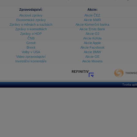
Zpravodajství:
Akcie:
Akciové zprávy
Akcie ČEZ
Ekonomické zprávy
Akcie NWR
Zprávy o měnách a sazbách
Akcie Komerční banka
Zprávy o komoditách
Akcie Erste Bank
Zprávy o HDP
Akcie O2
ČNB
Akcie Kofola
Grexit
Akcie Apple
Brexit
Akcie Facebook
Volby v USA
Akcie BMW
Video zpravodajství
Akcie GE
Investiční komentáře
Akcie Moneta
Tvorba apl