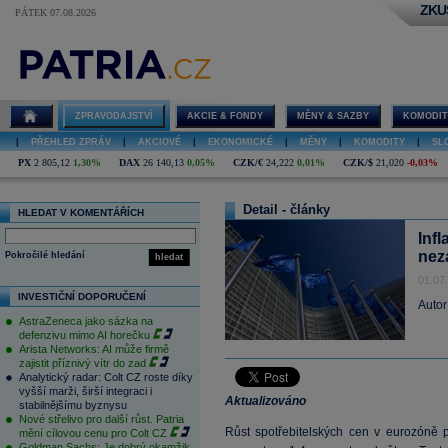
ZKU
PÁTEK 07.08.2026
ZPRAVODAJSTVÍ
AKCIE & FONDY
MĚNY & SAZBY
KOMODIT
|
PŘEHLED ZPRÁV
|
AKCIOVÉ
|
EKONOMICKÉ
|
MĚNY
|
KOMODITY
|
SL
PX
2 805,12
1,30%
DAX
26 140,13
0,05%
CZK/€
24,222
0,01%
CZK/$
21,020
-0,03%
Detail - články
HLEDAT V KOMENTÁŘÍCH
Infl
nez
Pokročilé hledání
hledat
01.07
INVESTIČNÍ DOPORUČENÍ
Autor
AstraZeneca jako sázka na
defenzivu mimo AI horečku
Arista Networks: AI může firmě
zajistit příznivý vítr do zad
Analytický radar: Colt CZ roste díky
vyšší marži, širší integraci i
Aktualizováno
stabilnějšímu byznysu
Nové střelivo pro další růst. Patria
Růst spotřebitelských cen v eurozóně p
mění cílovou cenu pro Colt CZ
Goldman Sachs: Je dobrý okamžik