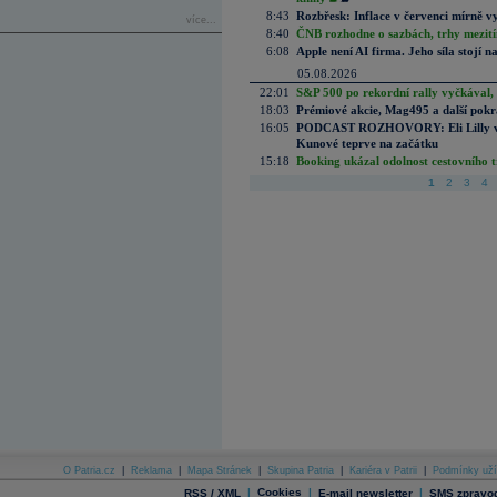
8:43
Rozbřesk: Inflace v červenci mírně v
více...
8:40
ČNB rozhodne o sazbách, trhy mezitím
6:08
Apple není AI firma. Jeho síla stojí n
05.08.2026
22:01
S&P 500 po rekordní rally vyčkával,
18:03
Prémiové akcie, Mag495 a další pokr
16:05
PODCAST ROZHOVORY: Eli Lilly vs. 
Kunové teprve na začátku
15:18
Booking ukázal odolnost cestovního trh
1
2
3
4
O Patria.cz
|
Reklama
|
Mapa Stránek
|
Skupina Patria
|
Kariéra v Patrii
|
Podmínky uží
|
Cookies
|
|
RSS / XML
E-mail newsletter
SMS zpravod